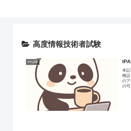
高度情報技術者試験
I
IPA試験
本記
検証
のア
の可