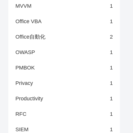
MVVM
1
Office VBA
1
Office自動化
2
OWASP
1
PMBOK
1
Privacy
1
Productivity
1
RFC
1
SIEM
1