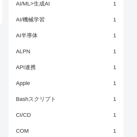
AI/ML>生成AI
1
AI/機械学習
1
AI半導体
1
ALPN
1
API連携
1
Apple
1
Bashスクリプト
1
CI/CD
1
COM
1