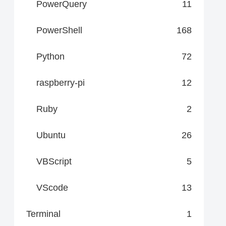
PowerQuery
11
PowerShell
168
Python
72
raspberry-pi
12
Ruby
2
Ubuntu
26
VBScript
5
VScode
13
Terminal
1