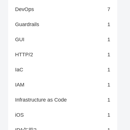
DevOps
7
Guardrails
1
GUI
1
HTTP/2
1
IaC
1
IAM
1
Infrastructure as Code
1
iOS
1
IPA午前2
1