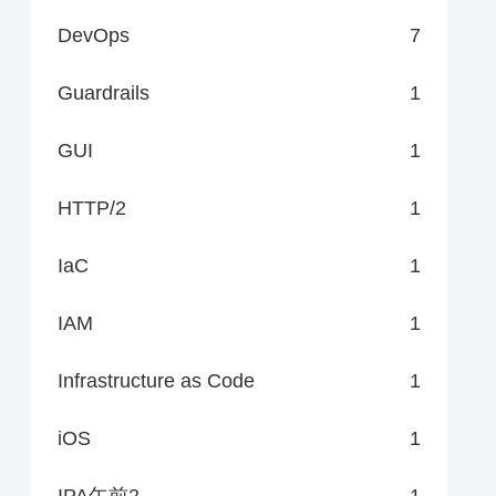
DevOps
7
Guardrails
1
GUI
1
HTTP/2
1
IaC
1
IAM
1
Infrastructure as Code
1
iOS
1
IPA午前2
1