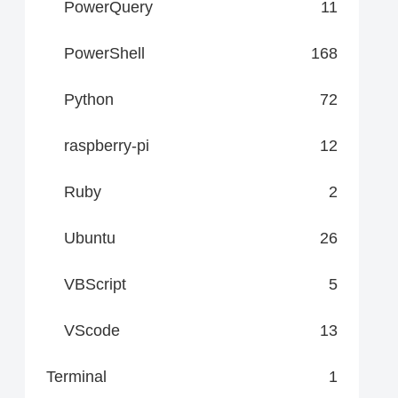
PowerQuery
11
PowerShell
168
Python
72
raspberry-pi
12
Ruby
2
Ubuntu
26
VBScript
5
VScode
13
Terminal
1