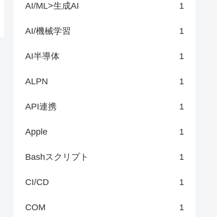
AI/ML>生成AI
1
AI/機械学習
1
AI半導体
1
ALPN
1
API連携
1
Apple
1
Bashスクリプト
1
CI/CD
1
COM
1