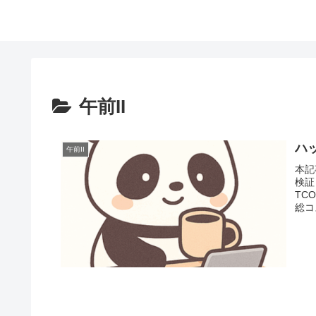
午前II
ハ
午前II
本記
検証
TCO
総コ