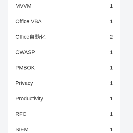
MVVM
1
Office VBA
1
Office自動化
2
OWASP
1
PMBOK
1
Privacy
1
Productivity
1
RFC
1
SIEM
1