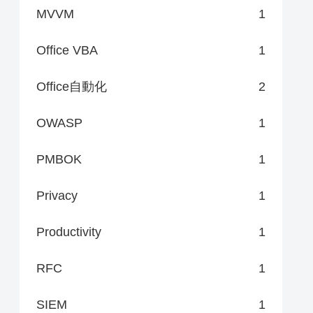
MVVM
1
Office VBA
1
Office自動化
2
OWASP
1
PMBOK
1
Privacy
1
Productivity
1
RFC
1
SIEM
1