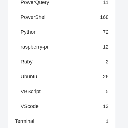
PowerQuery
11
PowerShell
168
Python
72
raspberry-pi
12
Ruby
2
Ubuntu
26
VBScript
5
VScode
13
Terminal
1