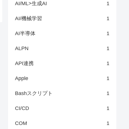
AI/ML>生成AI
1
AI/機械学習
1
AI半導体
1
ALPN
1
API連携
1
Apple
1
Bashスクリプト
1
CI/CD
1
COM
1