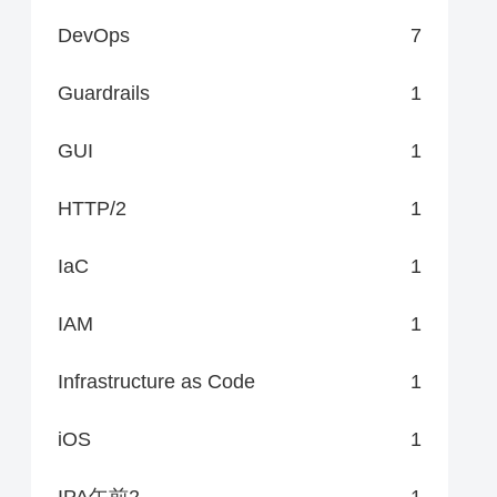
DevOps
7
Guardrails
1
GUI
1
HTTP/2
1
IaC
1
IAM
1
Infrastructure as Code
1
iOS
1
IPA午前2
1