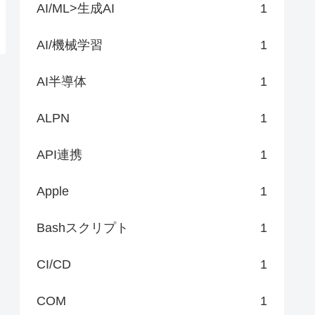
AI/ML>生成AI
1
AI/機械学習
1
AI半導体
1
ALPN
1
API連携
1
Apple
1
Bashスクリプト
1
CI/CD
1
COM
1