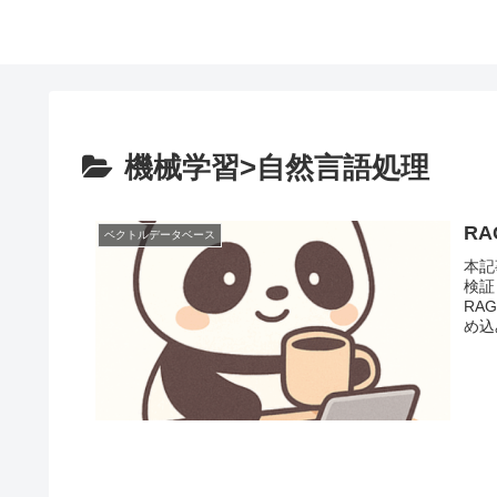
機械学習>自然言語処理
R
ベクトルデータベース
本記
検証
RAG
め込み