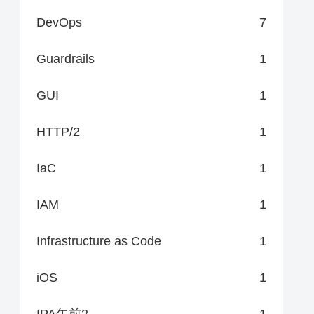
DevOps
7
Guardrails
1
GUI
1
HTTP/2
1
IaC
1
IAM
1
Infrastructure as Code
1
iOS
1
IPA午前2
1