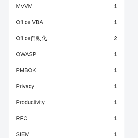
MVVM
1
Office VBA
1
Office自動化
2
OWASP
1
PMBOK
1
Privacy
1
Productivity
1
RFC
1
SIEM
1