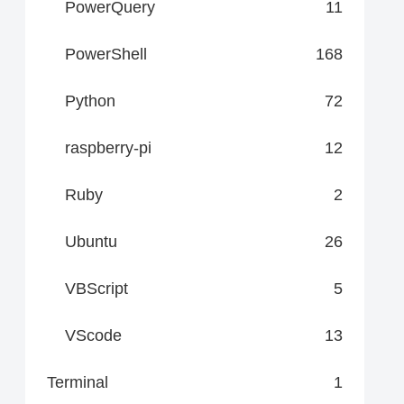
PowerQuery
11
PowerShell
168
Python
72
raspberry-pi
12
Ruby
2
Ubuntu
26
VBScript
5
VScode
13
Terminal
1