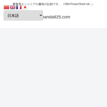
事務系エンジニアの趣味の記録です。（VBA PowerShell etc..）
papanda925.com