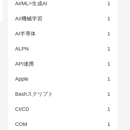
AI/ML>生成AI
1
AI/機械学習
1
AI半導体
1
ALPN
1
API連携
1
Apple
1
Bashスクリプト
1
CI/CD
1
COM
1