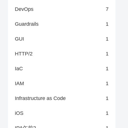
DevOps
7
Guardrails
1
GUI
1
HTTP/2
1
IaC
1
IAM
1
Infrastructure as Code
1
iOS
1
IPA午前2
1