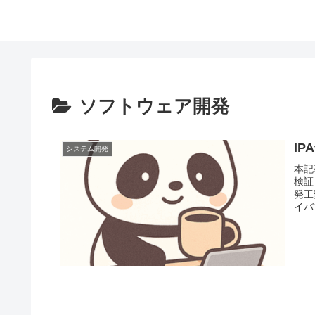
ソフトウェア開発
I
システム開発
本記
検証
発工
イバ