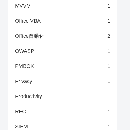
MVVM
1
Office VBA
1
Office自動化
2
OWASP
1
PMBOK
1
Privacy
1
Productivity
1
RFC
1
SIEM
1