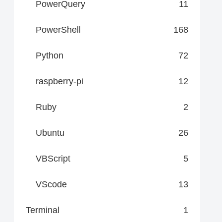
PowerQuery
11
PowerShell
168
Python
72
raspberry-pi
12
Ruby
2
Ubuntu
26
VBScript
5
VScode
13
Terminal
1