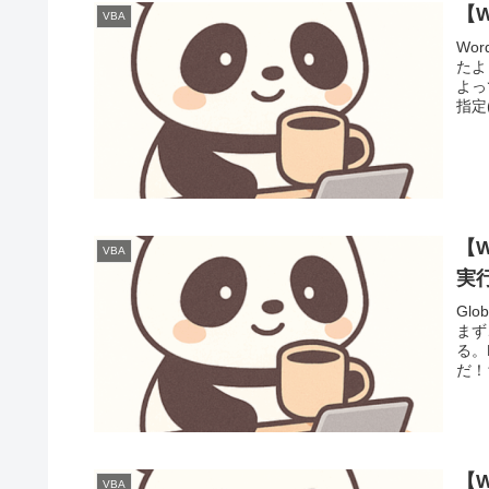
【
VBA
Wo
たよ
よっ
指定()
【W
VBA
実
Gl
まず
る。
だ！
【
VBA