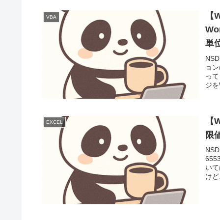
【W
VBA
W
単
NS
ョン
って
ジをW
【
EXCEL
限
NS
65
いて
けど