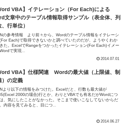
ord VBA】イテレーション（For Each)による
ord文章中のテーブル情報取得サンプル（表全体、列
位、行単位）
DNの参考情報 より前々から、Wordのテーブル情報をイテレーシ
(For Each)で取得できないかと調べていたのだが、ようやくわか
きた。ExcelでRangeをつかったイテレーション(For Each)イメー
ordで実現...
2014.07.01
Word VBA】仕様関連 Wordの最大値（上限値、制
値）の定義
DNより以下の情報をみつけた。Excelだと、行数も最大値が
535(Excel 2000の場合)行とか、わりとVBAでも有名だがWordにつ
は、気にしたことがなかった。そこまで使いこなしてないからだ
。内容を見てみると、目につ...
2014.06.27