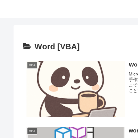
Word [VBA]
W
VBA
Mi
手作
こで、
こと
wo
VBA