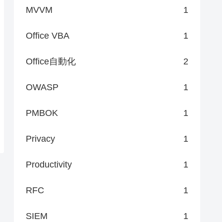
MVVM
1
Office VBA
1
Office自動化
2
OWASP
1
PMBOK
1
Privacy
1
Productivity
1
RFC
1
SIEM
1