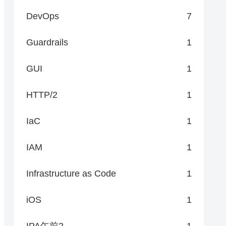
DevOps
7
Guardrails
1
GUI
1
HTTP/2
1
IaC
1
IAM
1
Infrastructure as Code
1
iOS
1
IPA午前2
1