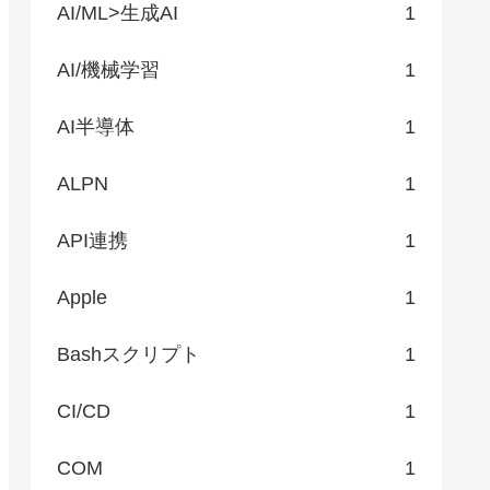
AI/ML>生成AI
1
AI/機械学習
1
AI半導体
1
ALPN
1
API連携
1
Apple
1
Bashスクリプト
1
CI/CD
1
COM
1