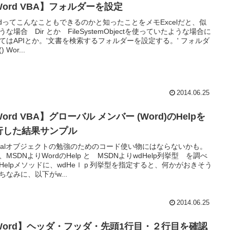
Word VBA】フォルダーを設定
rdってこんなこともできるのかと知ったことをメモExcelだと、似
うな場合 Dir とか FileSystemObjectを使っていたような場合に
てはAPIとか。'文書を検索するフォルダーを設定する。' フォルダ
 Wor...
2014.06.25
ord VBA】グローバル メンバー (Word)のHelpを
行した結果サンプル
obalオブジェクトの勉強のためのコード使い物にはならないかも。
、MSDNよりWordのHelp と MSDNよりwdHelp列挙型 を調べ
Helpメソッドに、wdHeｌｐ列挙型を指定すると、何かがおきそう
ちなみに、以下がw...
2014.06.25
Word】ヘッダ・フッダ・先頭1行目・２行目を確認