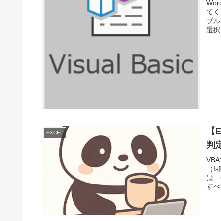
Wo
てく
ブル
選択し
【E
EXCEL
判
VB
（I
は 
すべて