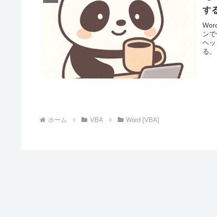
す
Wo
ンで
ヘッ
る。
ホーム
VBA
Word [VBA]