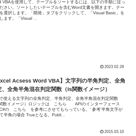
rd VBAを使用して、テーブルをソートするには、以下の手順に従っ
ださい。ソートしたいテーブルを含むWord文書を開きます。テー
を選択します。「開発」タブをクリックして、「Visual Basic」を
ます。「Visual ...
2023.02.28
xcel Acsess Word VBA】文字列の半角判定、全角
定、全角半角混在判定関数（Is関数イメージ）
Aで使える文字列の全角判定、半角判定、全角半角混在判定関数
s関数イメージ）ロジックは こちら APIのインターフェース
C#の こちら を参考にさせてもらっている。' 参考'半角文字が
半角の場合 Trueとなる。Publi...
2015.03.10