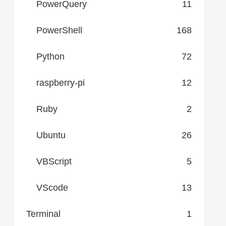
PowerQuery
11
PowerShell
168
Python
72
raspberry-pi
12
Ruby
2
Ubuntu
26
VBScript
5
VScode
13
Terminal
1