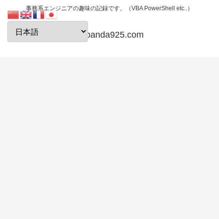
事務系エンジニアの趣味の記録です。（VBA PowerShell etc..）
papanda925.com