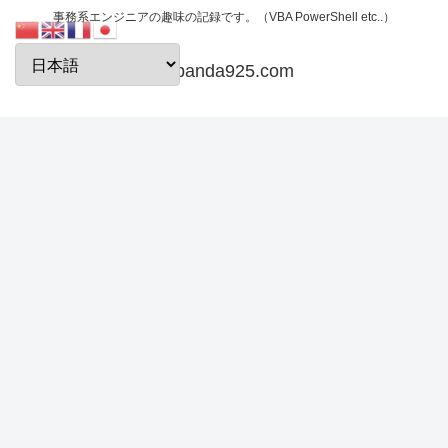
事務系エンジニアの趣味の記録です。（VBA PowerShell etc..）
papanda925.com