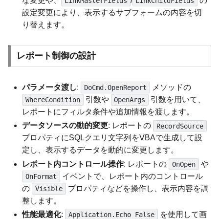
な変更や、
/
の
LinkMasterFields
LinkChildFields
設定変更により、表示するサブフォームの内容を切
り替えます。
レポート制御の設計
パラメータ渡し
:
メソッドの
DoCmd.OpenReport
引数や
引数を用いて、
WhereCondition
OpenArgs
レポートにフィルタ条件や追加情報を渡します。
データソースの動的変更
: レポートの
RecordSource
プロパティにSQLクエリ文字列をVBAで生成して設
定し、表示するデータを動的に変更します。
レポート内コントロール操作
: レポートの
や
OnOpen
イベントで、レポート内のコントロール
OnFormat
の
プロパティなどを操作し、表示内容を調
Visible
整します。
性能最適化
:
を使用して画
Application.Echo False