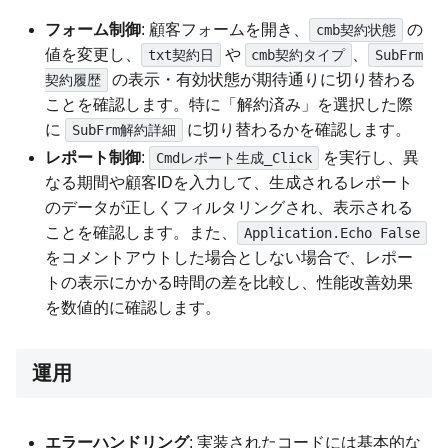
フォーム制御
: 顧客フォームを開き、
の
cmb契約状態
値を変更し、
や
、
txt契約日
cmb契約タイプ
SubFrm
の表示・有効状態が期待通りに切り替わる
契約履歴
ことを確認します。特に「解約済み」を選択した際
に
に切り替わるかを確認します。
SubFrm解約詳細
レポート制御
:
を実行し、異
Cmdレポート生成_Click
なる期間や顧客IDを入力して、生成されるレポート
のデータが正しくフィルタリングされ、表示される
ことを確認します。また、
Application.Echo False
をコメントアウトした場合としない場合で、レポー
トの表示にかかる時間の差を比較し、性能改善効果
を数値的に確認します。
運用
エラーハンドリング
: 実装されたコードには基本的な