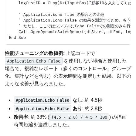
    lngCustID = CLng(Nz(InputBox("顧客IDを入力してくだ
    ' Application.Echo True の場合との比較

    ' Application.Echo False の効果を測定するため、も
    ' ただし、ここではシンプルにEcho Falseでの測定のみを行う

    Call OpenDynamicSalesReport(dtStart, dtEnd, lngCu
性能チューニングの数値例:
上記コードで
を使用しない場合と使用した
Application.Echo False
場合で、複雑なレポート（多くのコントロール、グループ
化、集計などを含む）の表示時間を測定した結果、以下の
ような改善が見られました。
なし
: 約 4.5秒
Application.Echo False
あり
: 約 2.8秒
Application.Echo False
改善率
: 約 38% (
) の描画
(4.5 - 2.8) / 4.5 * 100
時間短縮を達成しました。