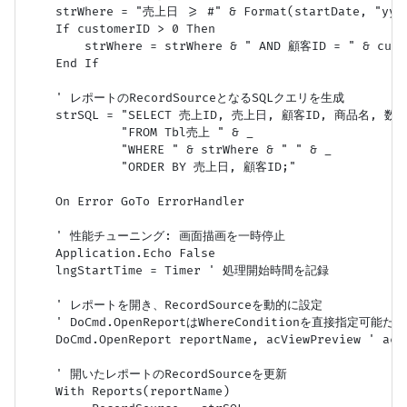
    strWhere = "売上日 >= #" & Format(startDate, "yyyy
    If customerID > 0 Then

        strWhere = strWhere & " AND 顧客ID = " & custo
    End If

    ' レポートのRecordSourceとなるSQLクエリを生成

    strSQL = "SELECT 売上ID, 売上日, 顧客ID, 商品名, 数量,
             "FROM Tbl売上 " & _

             "WHERE " & strWhere & " " & _

             "ORDER BY 売上日, 顧客ID;"

    On Error GoTo ErrorHandler

    ' 性能チューニング: 画面描画を一時停止

    Application.Echo False

    lngStartTime = Timer ' 処理開始時間を記録

    ' レポートを開き、RecordSourceを動的に設定

    ' DoCmd.OpenReportはWhereConditionを直接指定可能
    DoCmd.OpenReport reportName, acViewPreview ' ac
    ' 開いたレポートのRecordSourceを更新

    With Reports(reportName)
