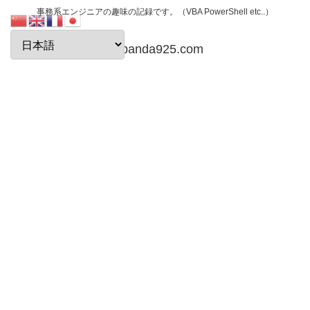
事務系エンジニアの趣味の記録です。（VBA PowerShell etc..）
papanda925.com