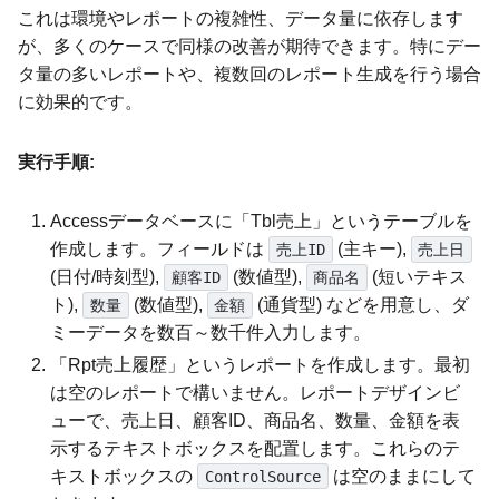
これは環境やレポートの複雑性、データ量に依存します
が、多くのケースで同様の改善が期待できます。特にデー
タ量の多いレポートや、複数回のレポート生成を行う場合
に効果的です。
実行手順:
Accessデータベースに「Tbl売上」というテーブルを
作成します。フィールドは
(主キー),
売上ID
売上日
(日付/時刻型),
(数値型),
(短いテキス
顧客ID
商品名
ト),
(数値型),
(通貨型) などを用意し、ダ
数量
金額
ミーデータを数百～数千件入力します。
「Rpt売上履歴」というレポートを作成します。最初
は空のレポートで構いません。レポートデザインビ
ューで、売上日、顧客ID、商品名、数量、金額を表
示するテキストボックスを配置します。これらのテ
キストボックスの
は空のままにして
ControlSource