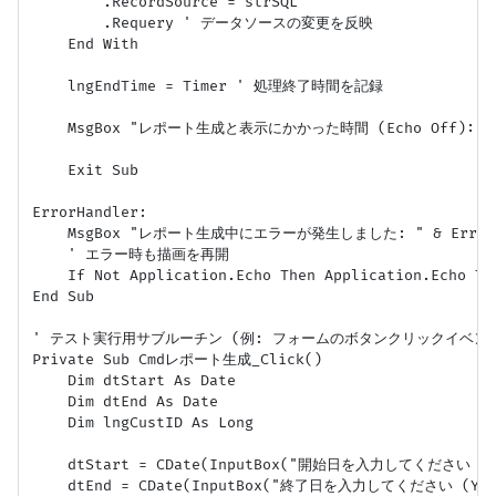
        .RecordSource = strSQL

        .Requery ' データソースの変更を反映

    End With

    lngEndTime = Timer ' 処理終了時間を記録

    MsgBox "レポート生成と表示にかかった時間 (Echo Off): " & For
    Exit Sub

ErrorHandler:

    MsgBox "レポート生成中にエラーが発生しました: " & Err.Descr
    ' エラー時も描画を再開

    If Not Application.Echo Then Application.Echo Tru
End Sub

' テスト実行用サブルーチン (例: フォームのボタンクリックイベント
Private Sub Cmdレポート生成_Click()

    Dim dtStart As Date

    Dim dtEnd As Date

    Dim lngCustID As Long

    dtStart = CDate(InputBox("開始日を入力してください (YY
    dtEnd = CDate(InputBox("終了日を入力してください (YYYY