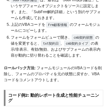
SubFrm契約履歴
いうサブフォームオブジェクトをソースに設定しま
す。また、「SubFrm解約詳細」という別のサブフォ
ームも作成しておきます。
上記のVBAコードを
のフォームモジュ
Frm顧客情報
ールにコピーします。
フォームをフォームビューで開き、
の
cmb契約状態
値を変更すると、
、
の表
txt契約日
cmb契約タイプ
示/非表示、有効/無効、およびサブフォームの表示内
容が動的に切り替わることを確認します。
ロールバック方法:
フォームモジュールのVBAコードを削
除し、フォームのプロパティを元の状態に戻すか、VBA
コードをコメントアウトします。
コード例2: 動的レポート生成と性能チューニン
グ