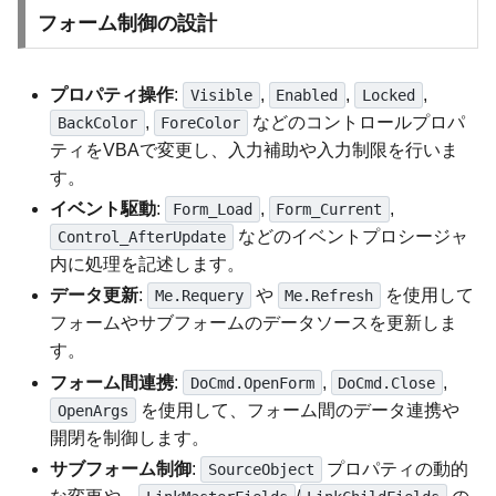
フォーム制御の設計
プロパティ操作
:
,
,
,
Visible
Enabled
Locked
,
などのコントロールプロパ
BackColor
ForeColor
ティをVBAで変更し、入力補助や入力制限を行いま
す。
イベント駆動
:
,
,
Form_Load
Form_Current
などのイベントプロシージャ
Control_AfterUpdate
内に処理を記述します。
データ更新
:
や
を使用して
Me.Requery
Me.Refresh
フォームやサブフォームのデータソースを更新しま
す。
フォーム間連携
:
,
,
DoCmd.OpenForm
DoCmd.Close
を使用して、フォーム間のデータ連携や
OpenArgs
開閉を制御します。
サブフォーム制御
:
プロパティの動的
SourceObject