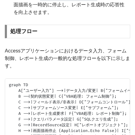
面描画を一時的に停止し、レポート生成時の応答性
を向上させます。
処理フロー
Accessアプリケーションにおけるデータ入力、フォーム
制御、レポート生成の一般的な処理フローを以下に示しま
す。
graph TD

    A["ユーザー入力"] -->|データ入力/変更| B{"フォームイベント
    B --|契約状態変更| C{"VBA処理: フォーム制御"};

    C -->|フィールド表示/非表示| D["フォームコントロール"];

    C -->|サブフォームソース変更| E["サブフォーム"];

    A -->|レポート生成要求| F{"VBA処理: レポート制御"};

    F -->|クエリパラメータ設定| G["SQLクエリ生成"];

    G -->|RecordSource設定| H["レポートオブジェクト"];

    H -->|画面描画停止 (Application.Echo False)| I[