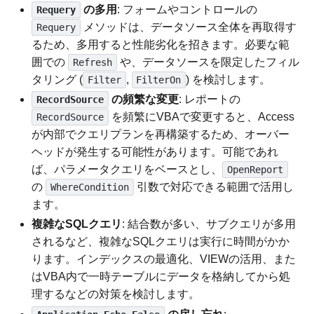
の多用
: フォームやコントロールの
Requery
メソッドは、データソース全体を再取得す
Requery
るため、多用すると性能劣化を招きます。必要な範
囲での
や、データソースを限定したフィル
Refresh
タリング (
,
) を検討します。
Filter
FilterOn
の頻繁な変更
: レポートの
RecordSource
を頻繁にVBAで変更すると、Access
RecordSource
が内部でクエリプランを再構築するため、オーバー
ヘッドが発生する可能性があります。可能であれ
ば、パラメータクエリをベースとし、
OpenReport
の
引数で対応できる範囲で活用し
WhereCondition
ます。
複雑なSQLクエリ
: 結合数が多い、サブクエリが多用
されるなど、複雑なSQLクエリは実行に時間がかか
ります。インデックスの最適化、VIEWの活用、また
はVBA内で一時テーブルにデータを格納してから処
理するなどの対策を検討します。