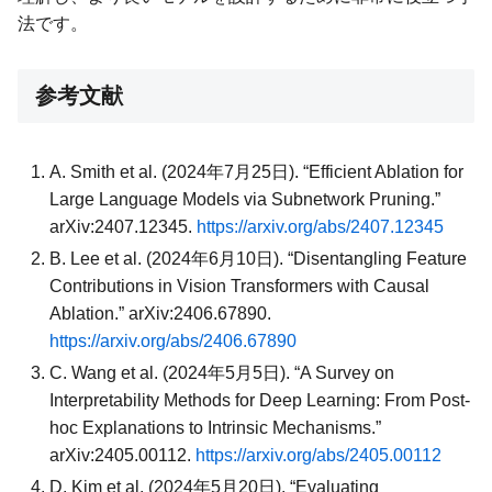
法です。
参考文献
A. Smith et al. (2024年7月25日). “Efficient Ablation for
Large Language Models via Subnetwork Pruning.”
arXiv:2407.12345.
https://arxiv.org/abs/2407.12345
B. Lee et al. (2024年6月10日). “Disentangling Feature
Contributions in Vision Transformers with Causal
Ablation.” arXiv:2406.67890.
https://arxiv.org/abs/2406.67890
C. Wang et al. (2024年5月5日). “A Survey on
Interpretability Methods for Deep Learning: From Post-
hoc Explanations to Intrinsic Mechanisms.”
arXiv:2405.00112.
https://arxiv.org/abs/2405.00112
D. Kim et al. (2024年5月20日). “Evaluating