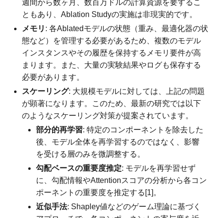
週間から数ヶ月、数百万ドルの計算資源を要するこ
ともあり、Ablation Studyの実施は非現実的です。
メモリ
: 各Ablatedモデルの状態（重み、最適化器の状
態など）を管理する必要があるため、複数のモデル
インスタンスやその履歴を保持するメモリ要件が高
まります。また、大量の実験結果やログも保存する
必要があります。
スケーリング
: 大規模モデルに対しては、上記の問題
が顕著になります。このため、最新の研究では以下
のようなスケーリング対策が提案されています。
部分的再学習
: 特定のコンポーネントを除去した
後、モデル全体を再学習するのではなく、影響
を受ける層のみを微調整する。
勾配ベースの重要度推定
: モデルを再学習せず
に、勾配情報やAttentionスコアの分析から各コン
ポーネントの重要度を推定する[1]。
近似手法
: Shapley値などのゲーム理論に基づく