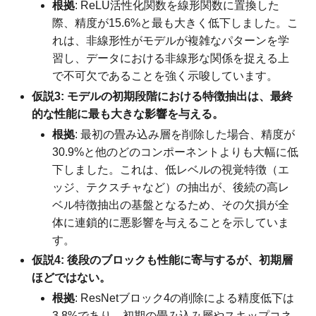
根拠
: ReLU活性化関数を線形関数に置換した
際、精度が15.6%と最も大きく低下しました。こ
れは、非線形性がモデルが複雑なパターンを学
習し、データにおける非線形な関係を捉える上
で不可欠であることを強く示唆しています。
仮説3: モデルの初期段階における特徴抽出は、最終
的な性能に最も大きな影響を与える。
根拠
: 最初の畳み込み層を削除した場合、精度が
30.9%と他のどのコンポーネントよりも大幅に低
下しました。これは、低レベルの視覚特徴（エ
ッジ、テクスチャなど）の抽出が、後続の高レ
ベル特徴抽出の基盤となるため、その欠損が全
体に連鎖的に悪影響を与えることを示していま
す。
仮説4: 後段のブロックも性能に寄与するが、初期層
ほどではない。
根拠
: ResNetブロック4の削除による精度低下は
3.8%であり、初期の畳み込み層やスキップコネ