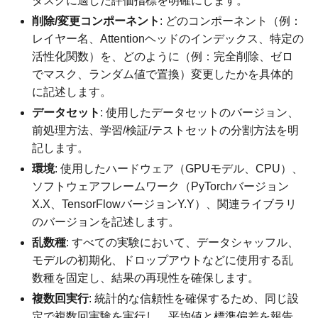
タスクに適した評価指標を明確にします。
削除/変更コンポーネント
: どのコンポーネント（例：
レイヤー名、Attentionヘッドのインデックス、特定の
活性化関数）を、どのように（例：完全削除、ゼロ
でマスク、ランダム値で置換）変更したかを具体的
に記述します。
データセット
: 使用したデータセットのバージョン、
前処理方法、学習/検証/テストセットの分割方法を明
記します。
環境
: 使用したハードウェア（GPUモデル、CPU）、
ソフトウェアフレームワーク（PyTorchバージョン
X.X、TensorFlowバージョンY.Y）、関連ライブラリ
のバージョンを記述します。
乱数種
: すべての実験において、データシャッフル、
モデルの初期化、ドロップアウトなどに使用する乱
数種を固定し、結果の再現性を確保します。
複数回実行
: 統計的な信頼性を確保するため、同じ設
定で複数回実験を実行し、平均値と標準偏差を報告