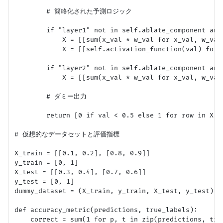
        # 簡略化された予測ロジック

        if "layer1" not in self.ablate_component and 
            X = [[sum(x_val * w_val for x_val, w_val
            X = [[self.activation_function(val) for
        if "layer2" not in self.ablate_component and 
            X = [[sum(x_val * w_val for x_val, w_val
        # ダミー出力

        return [0 if val < 0.5 else 1 for row in X fo
# 仮想的なデータセットと評価指標

X_train = [[0.1, 0.2], [0.8, 0.9]]

y_train = [0, 1]

X_test = [[0.3, 0.4], [0.7, 0.6]]

y_test = [0, 1]

dummy_dataset = (X_train, y_train, X_test, y_test)

def accuracy_metric(predictions, true_labels):

    correct = sum(1 for p, t in zip(predictions, true