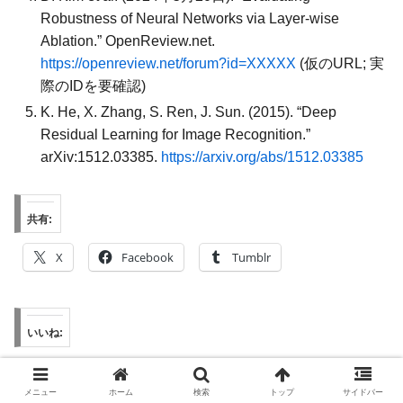
Robustness of Neural Networks via Layer-wise
Ablation.” OpenReview.net.
https://openreview.net/forum?id=XXXXX
(仮のURL; 実
際のIDを要確認)
K. He, X. Zhang, S. Ren, J. Sun. (2015). “Deep
Residual Learning for Image Recognition.”
arXiv:1512.03385.
https://arxiv.org/abs/1512.03385
共有:
X
Facebook
Tumblr
いいね:
メニュー
ホーム
検索
トップ
サイドバー