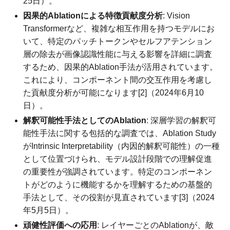
25日）。
因果的Ablationによる特徴貢献度分析
: Vision
Transformerなど、複雑な相互作用を持つモデルにお
いて、特定のパッチトークンやセルフアテンション
層の除去が画像認識性能に与える影響を詳細に調査
するため、因果的Ablation手法が活用されています。
これにより、コンポーネント間の交互作用を考慮し
た貢献度分析が可能になります[2]（2024年6月10
日）。
解釈可能性手法としてのAblation
: 深層学習の解釈可
能性手法に関する包括的な調査では、Ablation Study
がIntrinsic Interpretability（内因的解釈可能性）の一種
として位置づけられ、モデル設計段階での理解促進
の重要性が強調されています。特定のコンポーネン
トがどのように機能するかを理解するための基盤的
手法として、その役割が見直されています[3]（2024
年5月5日）。
頑健性評価への応用
: レイヤーごとのAblationが、敵