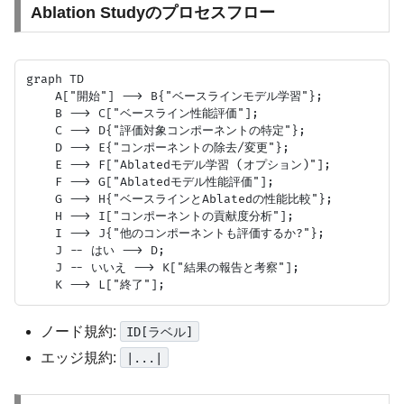
Ablation Studyのプロセスフロー
graph TD

    A["開始"] --> B{"ベースラインモデル学習"};

    B --> C["ベースライン性能評価"];

    C --> D{"評価対象コンポーネントの特定"};

    D --> E{"コンポーネントの除去/変更"};

    E --> F["Ablatedモデル学習 (オプション)"];

    F --> G["Ablatedモデル性能評価"];

    G --> H{"ベースラインとAblatedの性能比較"};

    H --> I["コンポーネントの貢献度分析"];

    I --> J{"他のコンポーネントも評価するか?"};

    J -- はい --> D;

    J -- いいえ --> K["結果の報告と考察"];

ノード規約:
ID[ラベル]
エッジ規約:
|...|