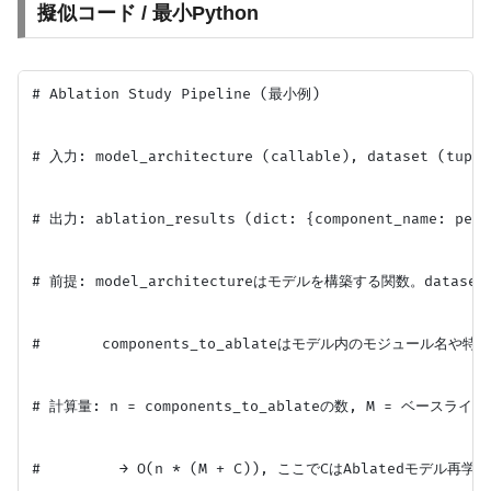
擬似コード / 最小Python
# Ablation Study Pipeline (最小例)

# 入力: model_architecture (callable), dataset (tuple)
# 出力: ablation_results (dict: {component_name: perfo
# 前提: model_architectureはモデルを構築する関数。datasetは(X_
#       components_to_ablateはモデル内のモジュール名や特
# 計算量: n = components_to_ablateの数, M = ベース
#         → O(n * (M + C)), ここでCはAblatedモデル再