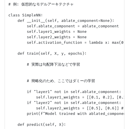
# 例: 仮想的なモデルアーキテクチャ

class SimpleNN:

    def __init__(self, ablate_component=None):

        self.ablate_component = ablate_component

        self.layer1_weights = None

        self.layer2_weights = None

        self.activation_function = lambda x: max(0, x
    def train(self, X, y, epochs):

        # 実際は勾配降下法などで学習

        # 簡略化のため、ここではダミーの学習

        if "layer1" not in self.ablate_component:

            self.layer1_weights = [[0.1, 0.2], [0.
        if "layer2" not in self.ablate_component:

            self.layer2_weights = [[0.5], [0.6]] #
        print(f"Model trained with ablated_component=
    def predict(self, X):
