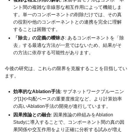
ント間の複雑な非線形な相互作用によって機能しま
す。単一のコンポーネントの削除だけでは、その真
の役割や他のコンポーネントとの連携を完全に理解
することは困難です。
「除去」の定義の曖昧さ
: あるコンポーネントを「除
去」する最適な方法が一意ではないため、結果がそ
の方法に依存する可能性があります。
今後の研究は、これらの限界を克服することを目指してい
ます。
効率的なAblation手法
: サブネットワークプルーニン
グ[1]や勾配ベースの重要度推定など、より計算効率
の高いAblation手法の開発が進行しています。
因果推論との融合
: 因果推論の枠組みをAblation
Studyに導入することで、コンポーネント間の真の因
果関係や交互作用をより正確に分析する試みが増え