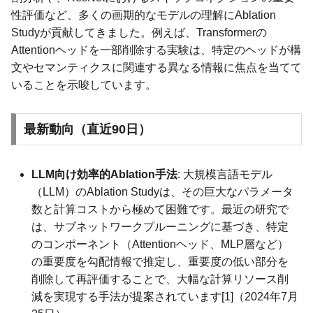
性評価など、多くの画期的なモデルの理解にAblation
Studyが貢献してきました。例えば、Transformerの
Attentionヘッドを一部削除する実験は、特定のヘッドが構
文やセマンティクスに関連する異なる情報に焦点を当てて
いることを示唆しています。
最新動向（直近90日）
LLM向け効率的Ablation手法
: 大規模言語モデル
（LLM）のAblation Studyは、その巨大なパラメータ
数と計算コストから極めて困難です。最近の研究で
は、サブネットワークプルーニングに基づき、特定
のコンポーネント（Attentionヘッド、MLP層など）
の重要度を勾配情報で推定し、重要度の低い部分を
削除して再評価することで、大幅な計算リソース削
減を実現する手法が提案されています[1]（2024年7月