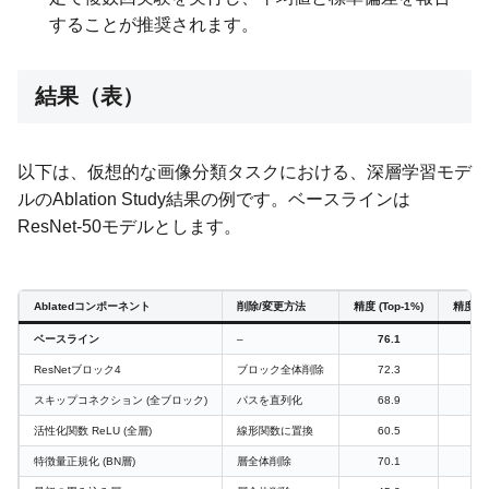
することが推奨されます。
結果（表）
以下は、仮想的な画像分類タスクにおける、深層学習モデ
ルのAblation Study結果の例です。ベースラインは
ResNet-50モデルとします。
Ablatedコンポーネント
削除/変更方法
精度 (Top-1%)
精度変化
ベースライン
–
76.1
ResNetブロック4
ブロック全体削除
72.3
-3
スキップコネクション (全ブロック)
パスを直列化
68.9
-7
活性化関数 ReLU (全層)
線形関数に置換
60.5
-1
特徴量正規化 (BN層)
層全体削除
70.1
-6