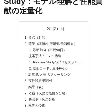
Study：モデル理解と性能貢
献の定量化
目次
要点（3行）
背景（課題/先行研究/最新動向）
最新動向（直近90日）
提案手法 / モデル構造
Ablation Studyのプロセスフロー
擬似コード / 最小Python
計算量/メモリ/スケーリング
実験設定/再現性
結果（表）
考察（仮説と根拠を分離）
失敗例・感度分析
限界と今後