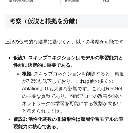
最初の畳み込み層
層全体削除
45.2
-3
考察（仮説と根拠を分離）
上記の仮想的な結果に基づくと、以下の考察が可能です。
仮説1: スキップコネクションはモデルの学習能力と
性能に決定的に重要である。
根拠
: スキップコネクションを削除すると、精度
が7.2%も低下しており、これは他の多くの
Ablationよりも大きな影響です。これはResNet
の主要な貢献であり、勾配フローの改善や深い
ネットワークの学習を可能にする役割が大きい
と考えられます[5]。
仮説2: 活性化関数の非線形性は深層学習モデルの表
現能力の核心である。