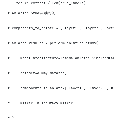
    return correct / len(true_labels)

# Ablation Studyの実行例

# components_to_ablate = ["layer1", "layer2", "
# ablated_results = perform_ablation_study(

#     model_architecture=lambda ablate: SimpleNN(abla
#     dataset=dummy_dataset,

#     components_to_ablate=["layer1", "layer2"], 
#     metric_fn=accuracy_metric
