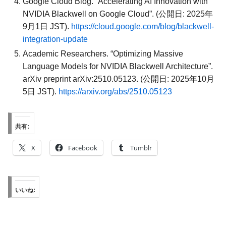
Google Cloud Blog. “Accelerating AI Innovation with
NVIDIA Blackwell on Google Cloud”. (公開日: 2025年
9月1日 JST).
https://cloud.google.com/blog/blackwell-
integration-update
Academic Researchers. “Optimizing Massive
Language Models for NVIDIA Blackwell Architecture”.
arXiv preprint arXiv:2510.05123. (公開日: 2025年10月
5日 JST).
https://arxiv.org/abs/2510.05123
共有:
X
Facebook
Tumblr
いいね: