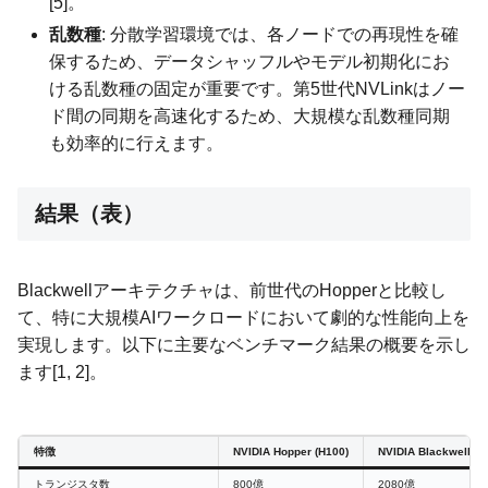
[5]。
乱数種
: 分散学習環境では、各ノードでの再現性を確
保するため、データシャッフルやモデル初期化にお
ける乱数種の固定が重要です。第5世代NVLinkはノー
ド間の同期を高速化するため、大規模な乱数種同期
も効率的に行えます。
結果（表）
Blackwellアーキテクチャは、前世代のHopperと比較し
て、特に大規模AIワークロードにおいて劇的な性能向上を
実現します。以下に主要なベンチマーク結果の概要を示し
ます[1, 2]。
特徴
NVIDIA Hopper (H100)
NVIDIA Blackwell (G
トランジスタ数
800億
2080億