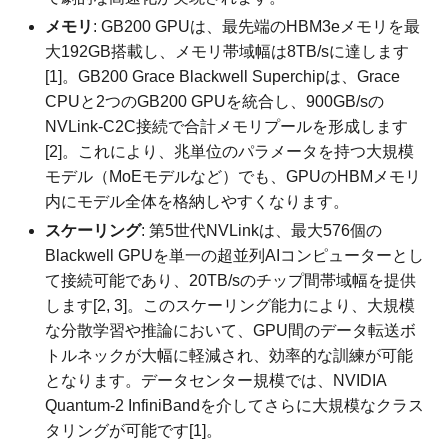
メモリ
: GB200 GPUは、最先端のHBM3eメモリを最
大192GB搭載し、メモリ帯域幅は8TB/sに達します
[1]。GB200 Grace Blackwell Superchipは、Grace
CPUと2つのGB200 GPUを統合し、900GB/sの
NVLink-C2C接続で合計メモリプールを形成します
[2]。これにより、兆単位のパラメータを持つ大規模
モデル（MoEモデルなど）でも、GPUのHBMメモリ
内にモデル全体を格納しやすくなります。
スケーリング
: 第5世代NVLinkは、最大576個の
Blackwell GPUを単一の超並列AIコンピューターとし
て接続可能であり、20TB/sのチップ間帯域幅を提供
します[2, 3]。このスケーリング能力により、大規模
な分散学習や推論において、GPU間のデータ転送ボ
トルネックが大幅に軽減され、効率的な訓練が可能
となります。データセンター規模では、NVIDIA
Quantum-2 InfiniBandを介してさらに大規模なクラス
タリングが可能です[1]。