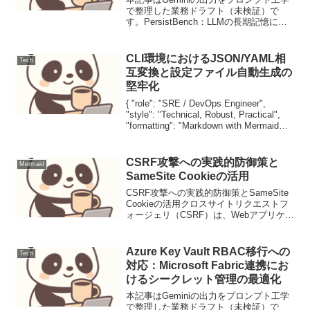
で整理した業務ドラフト（未検証）で
す。PersistBench：LLMの長期記憶にお
ける「忘却」と「干渉」を定量化する新
基準【要点サマリ】LLMが数万トークン
の文脈情報を保持する際、後続情報が既
CLI環境におけるJSON/YAML相
Tech
存記...
互変換と設定ファイル自動生成の
堅牢化
{ "role": "SRE / DevOps Engineer",
"style": "Technical, Robust, Practical",
"formatting": "Markdown with Mermaid
and Bas...
CSRF攻撃への実践的防御策と
Mermaid
SameSite Cookieの活用
CSRF攻撃への実践的防御策とSameSite
Cookieの活用クロスサイトリクエストフ
ォージェリ（CSRF）は、Webアプリケー
ションの一般的な脆弱性の一つであり、
ユーザーが意図しない操作を強制実行さ
せる攻撃です。我々実務家のセキュリ
Azure Key Vault RBAC移行への
Tech
テ...
対応：Microsoft Fabric連携にお
けるシークレット管理の最適化
本記事はGeminiの出力をプロンプト工学
で整理した業務ドラフト（未検証）で