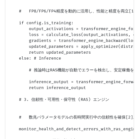
    #   FP8/FP6/FP4精度を動的に活用し、性能と精度を両立[1]。
    if config.is_training:

        output_activations = transformer_engine_forw
        loss = calculate_loss(output_activations, con
        gradients = transformer_engine_backward(loss
        updated_parameters = apply_optimizer(distrib
        return updated_parameters

    else: # Inference

        # 推論時はRAS機能が自動でエラーを検出し、安定稼働を支援
        inference_output = transformer_engine_forwar
        return inference_output

    # 3. 信頼性・可用性・保守性 (RAS) エンジン

    #   数兆パラメータモデルの長時間実行中の信頼性を確保[2]。

    monitor_health_and_detect_errors_with_ras_engine(