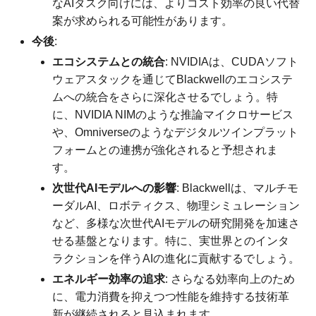
なAIタスク向けには、よりコスト効率の良い代替
案が求められる可能性があります。
今後
:
エコシステムとの統合
: NVIDIAは、CUDAソフト
ウェアスタックを通じてBlackwellのエコシステ
ムへの統合をさらに深化させるでしょう。特
に、NVIDIA NIMのような推論マイクロサービス
や、Omniverseのようなデジタルツインプラット
フォームとの連携が強化されると予想されま
す。
次世代AIモデルへの影響
: Blackwellは、マルチモ
ーダルAI、ロボティクス、物理シミュレーション
など、多様な次世代AIモデルの研究開発を加速さ
せる基盤となります。特に、実世界とのインタ
ラクションを伴うAIの進化に貢献するでしょう。
エネルギー効率の追求
: さらなる効率向上のため
に、電力消費を抑えつつ性能を維持する技術革
新が継続されると見込まれます。