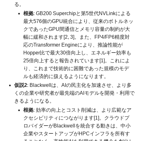
る。
根拠
: GB200 Superchipと第5世代NVLinkによる
最大576個のGPU統合により、従来のボトルネッ
クであったGPU間通信とメモリ容量の制約が大
幅に緩和されます[2, 3]。また、FP4/FP6精度対
応のTransformer Engineにより、推論性能が
Hopper比で最大30倍向上し、エネルギー効率も
25倍向上すると報告されています[1]。これによ
り、これまで技術的に困難であった規模のモデ
ルも経済的に扱えるようになります。
仮説2
: Blackwellは、AIの民主化を加速させ、より多
くの企業や研究者が最先端のAIモデルを開発・利用で
きるようになる。
根拠
: 効率の向上とコスト削減は、より広範なア
クセシビリティにつながります[1]。クラウドプ
ロバイダーがBlackwellを統合する動きは、中小
企業やスタートアップがHPCインフラを所有す