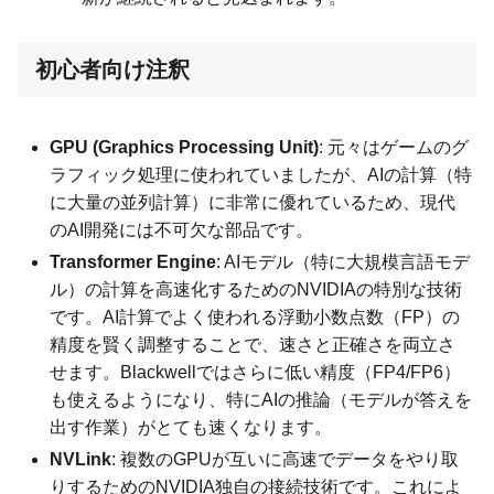
初心者向け注釈
GPU (Graphics Processing Unit)
: 元々はゲームのグ
ラフィック処理に使われていましたが、AIの計算（特
に大量の並列計算）に非常に優れているため、現代
のAI開発には不可欠な部品です。
Transformer Engine
: AIモデル（特に大規模言語モデ
ル）の計算を高速化するためのNVIDIAの特別な技術
です。AI計算でよく使われる浮動小数点数（FP）の
精度を賢く調整することで、速さと正確さを両立さ
せます。Blackwellではさらに低い精度（FP4/FP6）
も使えるようになり、特にAIの推論（モデルが答えを
出す作業）がとても速くなります。
NVLink
: 複数のGPUが互いに高速でデータをやり取
りするためのNVIDIA独自の接続技術です。これによ