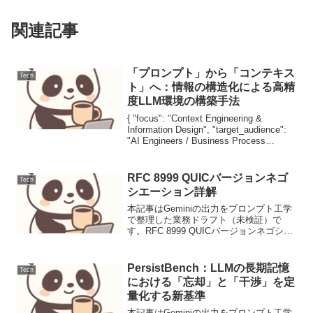
関連記事
「プロンプト」から「コンテキス
Tech
ト」へ：情報の構造化による高精
度LLM環境の構築手法
{ "focus": "Context Engineering &
Information Design", "target_audience":
"AI Engineers / Business Process
Architects", ...
RFC 8999 QUICバージョンネゴ
Tech
シエーション詳解
本記事はGeminiの出力をプロンプト工学
で整理した業務ドラフト（未検証）で
す。RFC 8999 QUICバージョンネゴシエ
ーション詳解背景QUIC (Quick UDP
Internet Connections) は、HTTP/3 の基
盤...
PersistBench：LLMの長期記憶
Tech
における「忘却」と「干渉」を定
量化する新基準
本記事はGeminiの出力をプロンプト工学