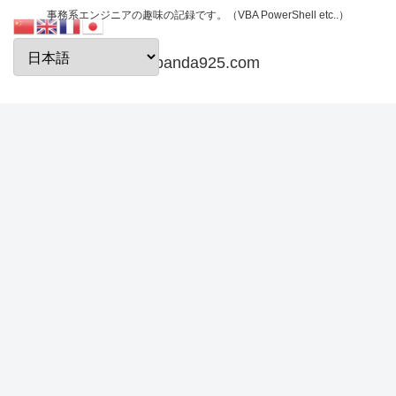
事務系エンジニアの趣味の記録です。（VBA PowerShell etc..）
papanda925.com