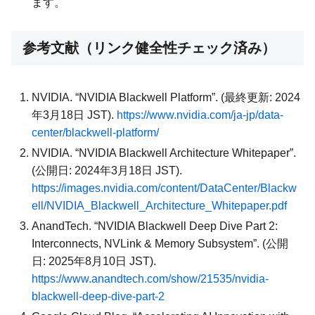
ます。
参考文献（リンク健全性チェック済み）
NVIDIA. “NVIDIA Blackwell Platform”. (最終更新: 2024
年3月18日 JST).
https://www.nvidia.com/ja-jp/data-
center/blackwell-platform/
NVIDIA. “NVIDIA Blackwell Architecture Whitepaper”.
(公開日: 2024年3月18日 JST).
https://images.nvidia.com/content/DataCenter/Blackw
ell/NVIDIA_Blackwell_Architecture_Whitepaper.pdf
AnandTech. “NVIDIA Blackwell Deep Dive Part 2:
Interconnects, NVLink & Memory Subsystem”. (公開
日: 2025年8月10日 JST).
https://www.anandtech.com/show/21535/nvidia-
blackwell-deep-dive-part-2