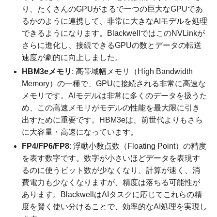
り、たくさんのGPUがまるで一つの巨大なGPUであ
るかのように連携して、非常に大きなAIモデルを処理
できるようになります。BlackwellではこのNVLinkが
さらに進化し、接続できるGPUの数とデータの転送
速度が劇的に向上しました。
HBM3eメモリ
: 高帯域幅メモリ（High Bandwidth
Memory）の一種で、GPUに接続される非常に高速な
メモリです。AIモデルは非常に多くのデータを扱うた
め、この高速メモリがモデルの性能を最大限に引き
出すために重要です。HBM3eは、前世代よりもさら
に大容量・高速になっています。
FP4/FP6/FP8
: 浮動小数点数（Floating Point）の精度
を表す数字です。数字が小さいほどデータを表現す
るのに使うビット数が少なくなり、計算が速く、消
費電力も少なくなりますが、精度は落ちる可能性が
あります。BlackwellはAIタスクに応じてこれらの精
度を賢く使い分けることで、効率的なAI処理を実現し