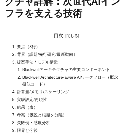
クチャ詳解：次世代AIイン
フラを支える技術
目次
要点（3行）
背景（課題/先行研究/最新動向）
提案手法 / モデル構造
Blackwellアーキテクチャの主要コンポーネント
Blackwell Architecture-aware AIワークフロー（概念
擬似コード）
計算量/メモリ/スケーリング
実験設定/再現性
結果（表）
考察（仮説と根拠を分離）
失敗例・感度分析
限界と今後