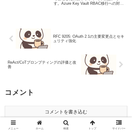
す。Azure Key Vault RBAC移行への対
応：Microsoft Fabric連携におけるシーク
レット管理の最適化【導入】Azure Key
Vault...
RFC 9205: OAuth 2.1の主要変更点とセキ
ュリティ強化
ReAct/CoTプロンプティングの評価と改
善
コメント
コメントを書き込む
メニュー
ホーム
検索
トップ
サイドバー
ホーム
Tech