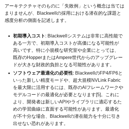
アーキテクチャそのものに「失敗例」という概念は当ては
まりませんが、Blackwellの採用における潜在的な課題と
感度分析の側面を記述します。
初期導入コスト
: Blackwellシステムは非常に高性能で
ある一方で、初期導入コストが高価になる可能性が
高いです。特に小規模な研究室や企業にとっては、
既存のHopperまたはAmpere世代からのアップグレー
ドが大きな財政的負担となる可能性があります。
ソフトウェア最適化の必要性
: BlackwellのFP4/FP6と
いった新しい精度モードや、超大規模NVLink Fabric
を最大限に活用するには、既存のAIフレームワークや
モデルコードの最適化が必要となります[5]。これに
より、開発者は新しいAPIやライブラリに適応するた
めの学習曲線に直面する可能性があります。最適化
が不十分な場合、Blackwellの潜在能力を十分に引き
出せない恐れがあります。