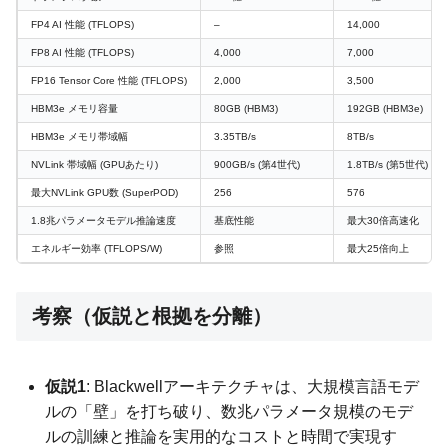
FP4 AI 性能 (TFLOPS)
–
14,000
FP8 AI 性能 (TFLOPS)
4,000
7,000
FP16 Tensor Core 性能 (TFLOPS)
2,000
3,500
HBM3e メモリ容量
80GB (HBM3)
192GB (HBM3e)
HBM3e メモリ帯域幅
3.35TB/s
8TB/s
NVLink 帯域幅 (GPUあたり)
900GB/s (第4世代)
1.8TB/s (第5世代)
最大NVLink GPU数 (SuperPOD)
256
576
1.8兆パラメータモデル推論速度
基底性能
最大30倍高速化
エネルギー効率 (TFLOPS/W)
参照
最大25倍向上
考察（仮説と根拠を分離）
仮説1
: Blackwellアーキテクチャは、大規模言語モデ
ルの「壁」を打ち破り、数兆パラメータ規模のモデ
ルの訓練と推論を実用的なコストと時間で実現す