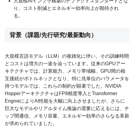
大規模AIインフラ構築のデファクトスタンダードとな
り、コスト削減とエネルギー効率向上が期待され
る。
背景（課題/先行研究/最新動向）
大規模言語モデル（LLM）の複雑化に伴い、その訓練時間
とコストは増大の一途を辿っています。従来のGPUアー
キテクチャでは、計算能力、メモリ帯域幅、GPU間の相
互接続がボトルネックとなり、特に兆単位のパラメータを
持つモデルでは、これらの制約が顕著でした。NVIDIA
HopperアーキテクチャはFP8精度導入とTransformer
EngineによりAI性能を大幅に向上させましたが、さらに
巨大なモデルやリアルタイム推論の需要に応えるには、チ
ップ間通信、メモリ容量、エネルギー効率のさらなる革新
が求められていました。