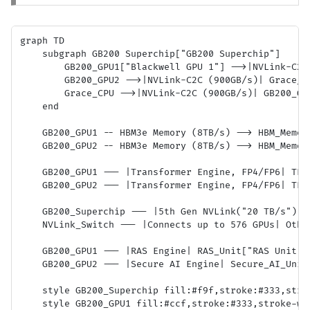
graph TD

    subgraph GB200 Superchip["GB200 Superchip"]

        GB200_GPU1["Blackwell GPU 1"] -->|NVLink-C2C
        GB200_GPU2 -->|NVLink-C2C (900GB/s)| Grace_CP
        Grace_CPU -->|NVLink-C2C (900GB/s)| GB200_GPU
    end

    GB200_GPU1 -- HBM3e Memory (8TB/s) --> HBM_Memory
    GB200_GPU2 -- HBM3e Memory (8TB/s) --> HBM_Memory
    GB200_GPU1 --- |Transformer Engine, FP4/FP6| TE1[
    GB200_GPU2 --- |Transformer Engine, FP4/FP6| TE2[
    GB200_Superchip --- |5th Gen NVLink("20 TB/s")| N
    NVLink_Switch --- |Connects up to 576 GPUs| Othe
    GB200_GPU1 --- |RAS Engine| RAS_Unit["RAS Unit"]

    GB200_GPU2 --- |Secure AI Engine| Secure_AI_Unit[
    style GB200_Superchip fill:#f9f,stroke:#333,strok
    style GB200_GPU1 fill:#ccf,stroke:#333,stroke-wid