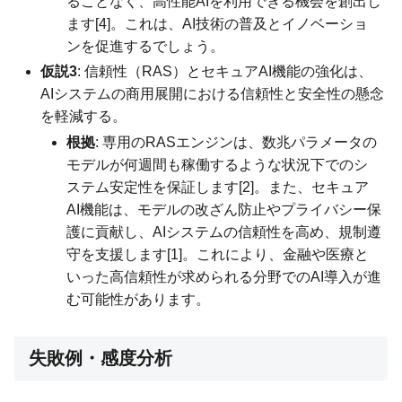
ることなく、高性能AIを利用できる機会を創出し
ます[4]。これは、AI技術の普及とイノベーショ
ンを促進するでしょう。
仮説3
: 信頼性（RAS）とセキュアAI機能の強化は、
AIシステムの商用展開における信頼性と安全性の懸念
を軽減する。
根拠
: 専用のRASエンジンは、数兆パラメータの
モデルが何週間も稼働するような状況下でのシ
ステム安定性を保証します[2]。また、セキュア
AI機能は、モデルの改ざん防止やプライバシー保
護に貢献し、AIシステムの信頼性を高め、規制遵
守を支援します[1]。これにより、金融や医療と
いった高信頼性が求められる分野でのAI導入が進
む可能性があります。
失敗例・感度分析