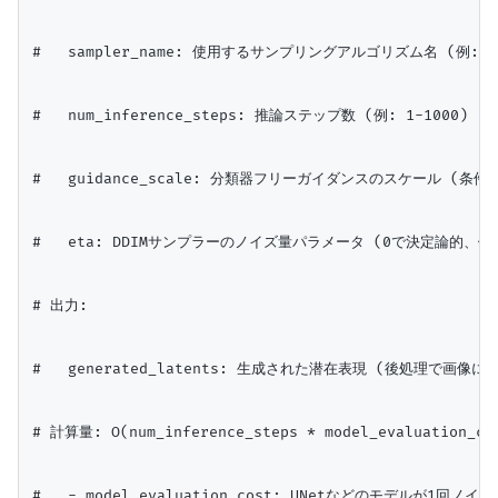
#   sampler_name: 使用するサンプリングアルゴリズム名 (例: "DPM-
#   num_inference_steps: 推論ステップ数 (例: 1-1000)

#   guidance_scale: 分類器フリーガイダンスのスケール (条件
#   eta: DDIMサンプラーのノイズ量パラメータ (0で決定論的、例: 
# 出力:

#   generated_latents: 生成された潜在表現 (後処理で画像に変
# 計算量: O(num_inference_steps * model_evaluation_cos
#   - model_evaluation_cost: UNetなどのモデルが1回ノ