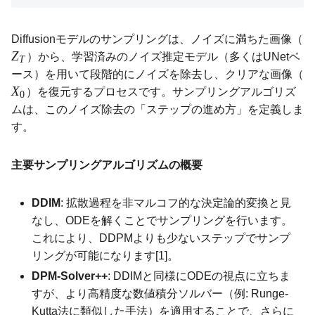
Diffusionモデルのサンプリングは、ノイズに満ちた画像（
Z
）から、学習済みのノイズ推定モデル（多くはUNetベ
T
ース）を用いて段階的にノイズを除去し、クリアな画像（
X
）を復元するプロセスです。サンプリングアルゴリズ
0
ムは、このノイズ除去の「ステップの進め方」を定義しま
す。
主要サンプリングアルゴリズムの概要
DDIM
: 拡散過程を非マルコフ的な決定論的変換と見
なし、ODEを解くことでサンプリングを行います。
これにより、DDPMよりも少ないステップでサンプ
リングが可能になります[1]。
DPM-Solver++
: DDIMと同様にODEの視点に立ちま
すが、より高精度な数値積分ソルバー（例: Runge-
Kutta法に類似した手法）を適用することで、さらに