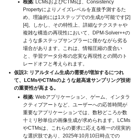
根拠
: LCMsおよびCTMsは、Consistency
Propertyによりノイズレベルを直接予測するた
め、理論的には1ステップでの生成が可能です[2]
[4]。しかし、その特性上、詳細なテクスチャや
複雑な構造の再現性において、DPM-Solver++の
ような多ステップサンプラーに僅かながら劣る
場合があります。これは、情報圧縮の度合い
と、学習データ分布の忠実な再現性との間のト
レードオフと考えられます。
仮説3: リアルタイム生成の需要が増加するにつれ
て、LCMsやCTMsのような超高速サンプリング技術
の重要性が高まる。
根拠
: Webアプリケーション、ゲーム、インタラ
クティブアートなど、ユーザーへの応答時間が
重要なアプリケーションでは、数秒どころか数
十ミリ秒単位の画像生成が求められます。LCMs
やCTMsは、これらの要求に応える唯一の現実的
な選択肢であり、2025年10月10日時点での