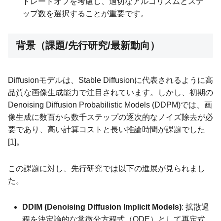
トレードオフを考慮し、適切なアルゴリズムとステ
ップ数を選択することが重要です。
背景（課題/先行研究/最新動向）
Diffusionモデルは、Stable Diffusionに代表されるように高
品質な画像生成能力で注目されています。しかし、初期の
Denoising Diffusion Probabilistic Models (DDPM)では、画
像生成に数百から数千ステップの逐次的なノイズ除去が必
要であり、高い計算コストと長い推論時間が課題でした
[1]。
この課題に対し、先行研究では以下の進展が見られまし
た。
DDIM (Denoising Diffusion Implicit Models)
: 拡散過
程を決定論的な常微分方程式（ODE）として再定式