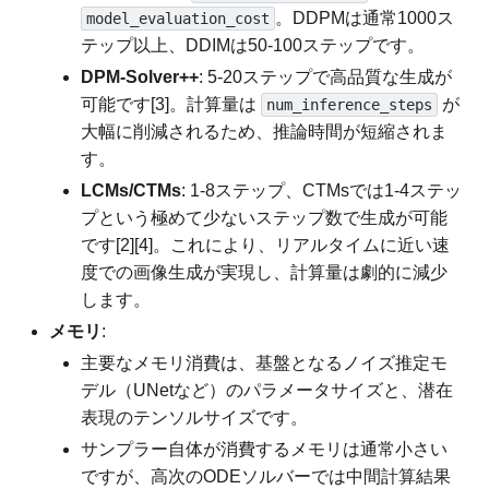
。DDPMは通常1000ス
model_evaluation_cost
テップ以上、DDIMは50-100ステップです。
DPM-Solver++
: 5-20ステップで高品質な生成が
可能です[3]。計算量は
が
num_inference_steps
大幅に削減されるため、推論時間が短縮されま
す。
LCMs/CTMs
: 1-8ステップ、CTMsでは1-4ステッ
プという極めて少ないステップ数で生成が可能
です[2][4]。これにより、リアルタイムに近い速
度での画像生成が実現し、計算量は劇的に減少
します。
メモリ
:
主要なメモリ消費は、基盤となるノイズ推定モ
デル（UNetなど）のパラメータサイズと、潜在
表現のテンソルサイズです。
サンプラー自体が消費するメモリは通常小さい
ですが、高次のODEソルバーでは中間計算結果