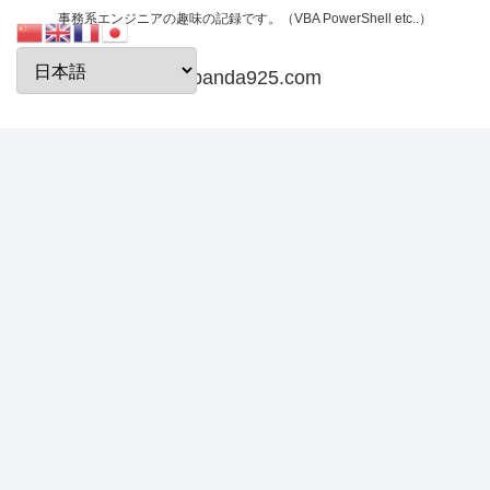
事務系エンジニアの趣味の記録です。（VBA PowerShell etc..）
papanda925.com