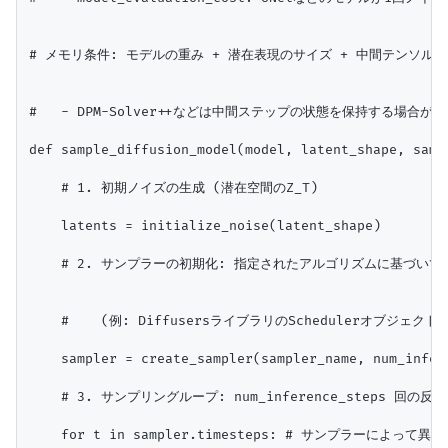
# メモリ条件: モデルの重み + 潜在表現のサイズ + 中間テンソルの
#   - DPM-Solver++などは中間ステップの状態を保持する場合
def sample_diffusion_model(model, latent_shape, samp
    # 1. 初期ノイズの生成 (潜在空間のZ_T)

    latents = initialize_noise(latent_shape)

    # 2. サンプラーの初期化: 指定されたアルゴリズムに基づいて
    #    (例: DiffusersライブラリのSchedulerオブジェクト)

    sampler = create_sampler(sampler_name, num_infere
    # 3. サンプリングループ: num_inference_steps 回の反復

    for t in sampler.timesteps: # サンプラーによ