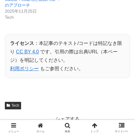
のアプローチ
2025年11月25日
Tech
ライセンス
：本記事のテキスト/コードは特記なき限
り
CC BY 4.0
です。引用の際は出典URL（本ペー
ジ）を明記してください。
利用ポリシー
もご参照ください。
Tech
シェアする
X
Facebook
はてブ
メニュー
ホーム
検索
トップ
サイドバー