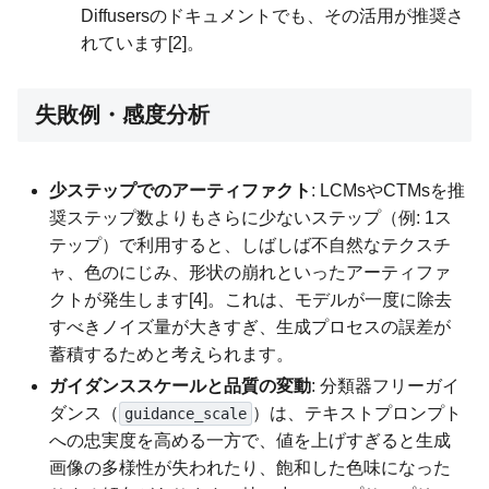
Diffusersのドキュメントでも、その活用が推奨さ
れています[2]。
失敗例・感度分析
少ステップでのアーティファクト
: LCMsやCTMsを推
奨ステップ数よりもさらに少ないステップ（例: 1ス
テップ）で利用すると、しばしば不自然なテクスチ
ャ、色のにじみ、形状の崩れといったアーティファ
クトが発生します[4]。これは、モデルが一度に除去
すべきノイズ量が大きすぎ、生成プロセスの誤差が
蓄積するためと考えられます。
ガイダンススケールと品質の変動
: 分類器フリーガイ
ダンス（
）は、テキストプロンプト
guidance_scale
への忠実度を高める一方で、値を上げすぎると生成
画像の多様性が失われたり、飽和した色味になった