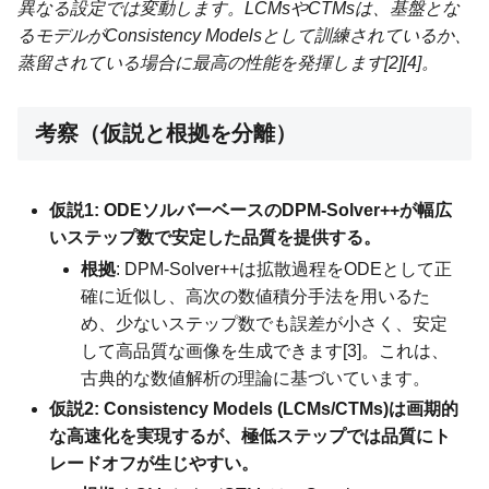
異なる設定では変動します。LCMsやCTMsは、基盤とな
るモデルがConsistency Modelsとして訓練されているか、
蒸留されている場合に最高の性能を発揮します[2][4]。
考察（仮説と根拠を分離）
仮説1: ODEソルバーベースのDPM-Solver++が幅広
いステップ数で安定した品質を提供する。
根拠
: DPM-Solver++は拡散過程をODEとして正
確に近似し、高次の数値積分手法を用いるた
め、少ないステップ数でも誤差が小さく、安定
して高品質な画像を生成できます[3]。これは、
古典的な数値解析の理論に基づいています。
仮説2: Consistency Models (LCMs/CTMs)は画期的
な高速化を実現するが、極低ステップでは品質にト
レードオフが生じやすい。