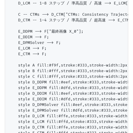
    D_LCM -- 1-8 ステップ / 準高品質 / 高速 --> E_LCM["
    C -- CTMs --> D_CTM["CTMs: Consistency Trajectory
    D_CTM -- 1-4 ステップ / 準高品質 / 超高速 --> E_CTM[
    E_DDPM --> F["最終画像 X_0"];

    E_DDIM --> F;

    E_DPMSolver --> F;

    E_LCM --> F;

    E_CTM --> F;

    style A fill:#f9f,stroke:#333,stroke-width:2px;

    style B fill:#fff,stroke:#333,stroke-width:2px;

    style C fill:#fff,stroke:#333,stroke-width:2px;

    style D_DDPM fill:#eef,stroke:#333,stroke-width:1
    style E_DDPM fill:#dfd,stroke:#333,stroke-width:1
    style D_DDIM fill:#eef,stroke:#333,stroke-width:1
    style E_DDIM fill:#dfd,stroke:#333,stroke-width:1
    style D_DPMSolver fill:#eef,stroke:#333,stroke-wi
    style E_DPMSolver fill:#dfd,stroke:#333,stroke-wi
    style D_LCM fill:#ffe,stroke:#333,stroke-width:1p
    style E_LCM fill:#ffd,stroke:#333,stroke-width:1p
    style D_CTM fill:#ffe,stroke:#333,stroke-width:1p