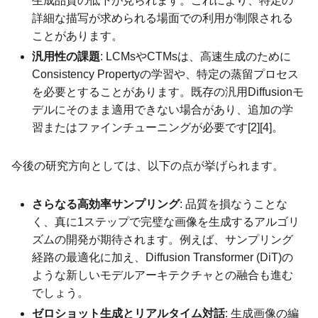
生成品質の低下が見られます。これにより、特定の
詳細な描写が求められる場面での利用が制限される
ことがあります。
汎用性の課題
: LCMsやCTMsは、高速生成のために
Consistency Propertyの学習や、特定の蒸留プロセス
を必要とすることがあります。既存の汎用Diffusionモ
デルにそのまま適用できない場合があり、追加の学
習またはファインチューニングが必要です[2][4]。
今後の研究方向としては、以下の点が挙げられます。
さらなる高効率サンプリング
: 品質を損なうことな
く、真に1ステップで完璧な画像を生成するアルゴリ
ズムの開発が期待されます。例えば、サンプリング
経路の最適化に加え、Diffusion Transformer (DiT)の
ような新しいモデルアーキテクチャとの融合も進む
でしょう。
ゼロショット生成とリアルタイム対話
: 生成画像の編