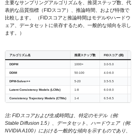
主要なサンプリングアルゴリズムを、推奨ステップ数、代
表的な品質指標（FIDスコア）、推論時間、および特徴で
比較します。 （FIDスコアと推論時間はモデルやハードウ
ェア、データセットに依存するため、一般的な傾向を示し
ます。）
アルゴリズム名
推奨ステップ数
FIDスコア (例)
生成
DDPM
1000+
3.0-5.0
50
DDIM
50-100
4.0-6.0
25
DPM-Solver++
5-20
3.5-5.5
50
Latent Consistency Models (LCMs)
1-8
6.0-8.0
10
Consistency Trajectory Models (CTMs)
1-4
6.5-8.5
5-
注: FIDスコアおよび生成時間は、特定のモデル（例:
Stable Diffusion 1.5）、データセット、ハードウェア（例:
NVIDIA A100）における一般的な傾向を示すものであり、