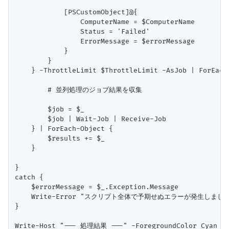
            [PSCustomObject]@{

                ComputerName = $ComputerName

                Status = 'Failed'

                ErrorMessage = $errorMessage

            }

        }

    } -ThrottleLimit $ThrottleLimit -AsJob | ForEach-
        # 並列処理のジョブ結果を収集

        $job = $_

        $job | Wait-Job | Receive-Job

    } | ForEach-Object {

        $results += $_

    }

}

catch {

    $errorMessage = $_.Exception.Message

    Write-Error "スクリプト全体で予期せぬエラーが発生しました: $
}

Write-Host "--- 処理結果 ---" -ForegroundColor Cyan
