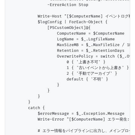
                -ErrorAction Stop

            Write-Host "[$ComputerName] イベントログ
            $logConfig | ForEach-Object {

                [PSCustomObject]@{

                    ComputerName = $ComputerName

                    LogName = $_.LogfileName

                    MaxSizeMB = $_.MaxFileSize / 1MB

                    Retention = $_.RetentionDays

                    OverwritePolicy = switch ($_.Over
                        0 { '上書き不可' }

                        1 { '古いイベントから上書き' }

                        2 { '手動でアーカイブ' }

                        default { '不明' }

                    }

                }

            }

        }

        catch {

            $errorMessage = $_.Exception.Message

            Write-Error "[$ComputerName] エラー発生: $er
            # エラー情報をパイプラインに出力し、メインプロセス