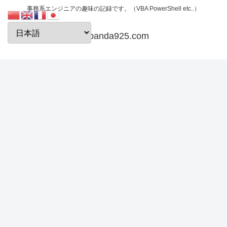
事務系エンジニアの趣味の記録です。（VBA PowerShell etc..）
papanda925.com