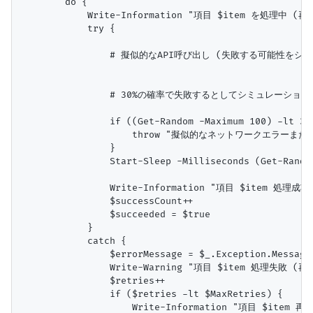
        do {

            Write-Information "項目 $item を処理中 (再試行 
            try {

                # 擬似的なAPI呼び出し (失敗する可能性をシミ
                # 30%の確率で失敗するとしてシミュレーション

                if ((Get-Random -Maximum 100) -lt 30
                    throw "擬似的なネットワークエラー
                }

                Start-Sleep -Milliseconds (Get-Ra
                Write-Information "項目 $item 処理成功。"
                $successCount++

                $succeeded = $true

            }

            catch {

                $errorMessage = $_.Exception.Message

                Write-Warning "項目 $item 処理失敗 (再試行
                $retries++

                if ($retries -lt $MaxRetries) {

                    Write-Information "項目 $item 再