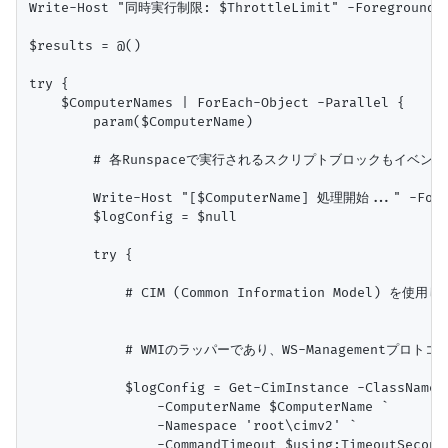
Write-Host "同時実行制限: $ThrottleLimit" -ForegroundCol
$results = @()

try {

    $ComputerNames | ForEach-Object -Parallel {

        param($ComputerName)

        # 各Runspaceで実行されるスクリプトブロックもイベントI
        Write-Host "[$ComputerName] 処理開始..." -Foreg
        $logConfig = $null

        try {

            # CIM (Common Information Model)
            # WMIのラッパーであり、WS-Managementプロトコ
            $logConfig = Get-CimInstance -ClassName W
                -ComputerName $ComputerName `

                -Namespace 'root\cimv2' `

                -CommandTimeout $using:TimeoutSeconds