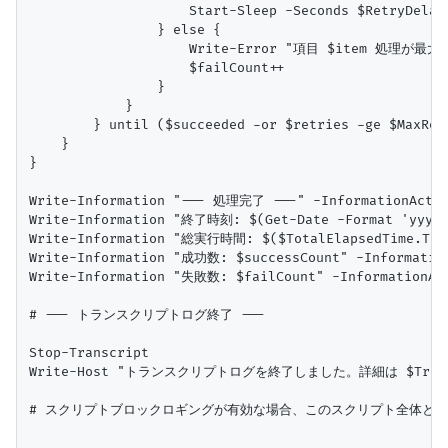
                    Start-Sleep -Seconds $RetryDelayS
                } else {

                    Write-Error "項目 $item 処理が最
                    $failCount++

                }

            }

        } until ($succeeded -or $retries -ge $MaxRetr
    }

}

Write-Information "--- 処理完了 ---" -InformationAction
Write-Information "終了時刻: $(Get-Date -Format 'yyyy-M
Write-Information "総実行時間: $($TotalElapsedTime.Tota
Write-Information "成功数: $successCount" -Information
Write-Information "失敗数: $failCount" -InformationAct
# --- トランスクリプトログ終了 ---

Stop-Transcript

Write-Host "トランスクリプトログを終了しました。詳細は $Transcri
# スクリプトブロックロギングが有効な場合、このスクリプト全体と
