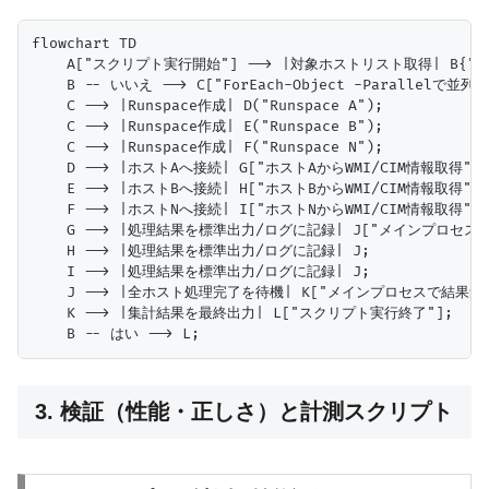
flowchart TD

    A["スクリプト実行開始"] --> |対象ホストリスト取得| B{"
    B -- いいえ --> C["ForEach-Object -Parallelで並列
    C --> |Runspace作成| D("Runspace A");

    C --> |Runspace作成| E("Runspace B");

    C --> |Runspace作成| F("Runspace N");

    D --> |ホストAへ接続| G["ホストAからWMI/CIM情報取得"];

    E --> |ホストBへ接続| H["ホストBからWMI/CIM情報取得"];

    F --> |ホストNへ接続| I["ホストNからWMI/CIM情報取得"];

    G --> |処理結果を標準出力/ログに記録| J["メインプロセスへ
    H --> |処理結果を標準出力/ログに記録| J;

    I --> |処理結果を標準出力/ログに記録| J;

    J --> |全ホスト処理完了を待機| K["メインプロセスで結果集計
    K --> |集計結果を最終出力| L["スクリプト実行終了"];

3. 検証（性能・正しさ）と計測スクリプト