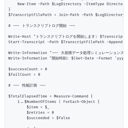
    New-Item -Path $LogDirectory -ItemType Directory 
}

$TranscriptFilePath = Join-Path -Path $LogDirectory 
# --- トランスクリプトログ開始 ---

Write-Host "トランスクリプトログを開始します: $TranscriptFileP
Start-Transcript -Path $TranscriptFilePath -Append -F
Write-Information "--- 大規模データ処理シミュレーションスクリプト 
Write-Information "開始時刻: $(Get-Date -Format 'yyyy-M
$successCount = 0

$failCount = 0

# --- 性能計測 ---

$TotalElapsedTime = Measure-Command {

    1..$NumberOfItems | ForEach-Object {

        $item = $_

        $retries = 0

        $succeeded = $false
