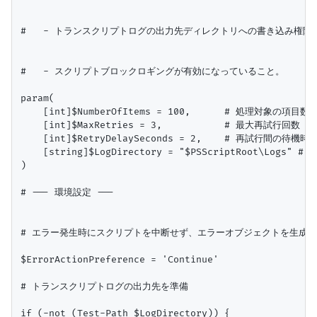
#   - トランスクリプトログの出力先ディレクトリへの書き込み権限が
#   - スクリプトブロックロギングが有効になっていること。

param(

    [int]$NumberOfItems = 100,      # 処理対象の項目数

    [int]$MaxRetries = 3,           # 最大再試行回数

    [int]$RetryDelaySeconds = 2,    # 再試行間の待機時間
    [string]$LogDirectory = "$PSScriptRoot\Logs
)

# --- 環境設定 ---

# エラー発生時にスクリプトを中断せず、エラーオブジェクトを生成する 
$ErrorActionPreference = 'Continue'

# トランスクリプトログの出力先を準備

if (-not (Test-Path $LogDirectory)) {
