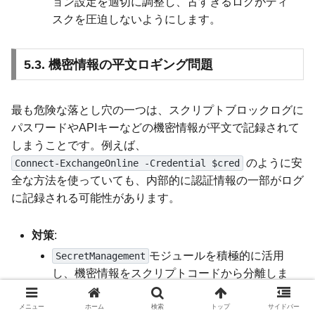
ョン設定を適切に調整し、古すぎるログがディ
スクを圧迫しないようにします。
5.3. 機密情報の平文ロギング問題
最も危険な落とし穴の一つは、スクリプトブロックログに
パスワードやAPIキーなどの機密情報が平文で記録されて
しまうことです。例えば、
のように安
Connect-ExchangeOnline -Credential $cred
全な方法を使っていても、内部的に認証情報の一部がログ
に記録される可能性があります。
対策
:
モジュールを積極的に活用
SecretManagement
し、機密情報をスクリプトコードから分離しま
す。
メニュー
ホーム
検索
トップ
サイドバー
でセキュア文字列に変
ConvertTo-SecureString