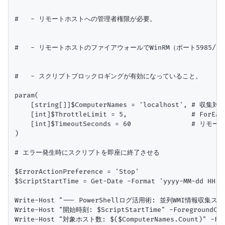
#   - リモートホストへの管理者権限が必要。

#   - リモートホストのファイアウォールでWinRM（ポート5985/5
#   - スクリプトブロックロギングが有効になっていること。

param(

    [string[]]$ComputerNames = 'localhost', #
    [int]$ThrottleLimit = 5,                # ForE
    [int]$TimeoutSeconds = 60               #
)

# エラー発生時にスクリプトを即座に終了させる

$ErrorActionPreference = 'Stop'

$ScriptStartTime = Get-Date -Format 'yyyy-MM-dd HH:mm
Write-Host "--- PowerShellログ活用術: 並列WMI情報収集スクリプ
Write-Host "開始時刻: $ScriptStartTime" -ForegroundColo
Write-Host "対象ホスト数: $($ComputerNames.Count)" -Fore