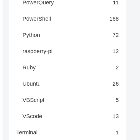
PowerQuery
11
PowerShell
168
Python
72
raspberry-pi
12
Ruby
2
Ubuntu
26
VBScript
5
VScode
13
Terminal
1