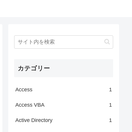
カテゴリー
Access
1
Access VBA
1
Active Directory
1