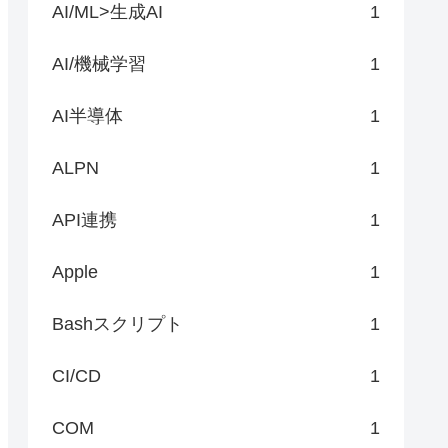
AI/ML>生成AI
1
AI/機械学習
1
AI半導体
1
ALPN
1
API連携
1
Apple
1
Bashスクリプト
1
CI/CD
1
COM
1