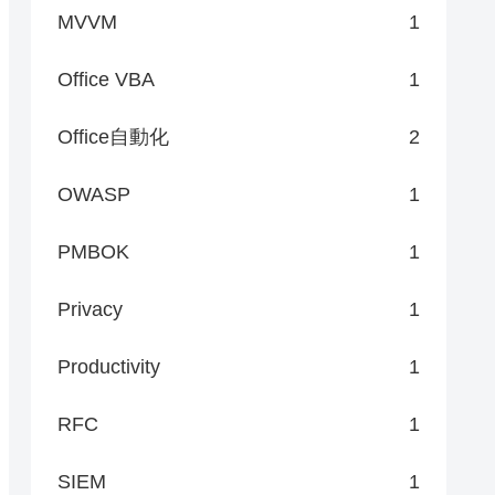
MVVM
1
Office VBA
1
Office自動化
2
OWASP
1
PMBOK
1
Privacy
1
Productivity
1
RFC
1
SIEM
1