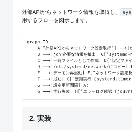
外部APIからネットワーク情報を取得し、
sys
用するフローを図示します。
graph TD

    A["外部APIからネットワーク設定取得"] -->|c
    B -->|jqで必要な情報を抽出| C["systemd-
    C -->|一時ファイルとして作成| D{"設定ファ
    D -->|/etc/systemd/network/にコピー| E[
    E -->|デーモン再起動| F["ネットワーク設定反映
    F -->|成功| G["定期実行 (systemd.timer)
    G -->|設定更新間隔| A;

2. 実装