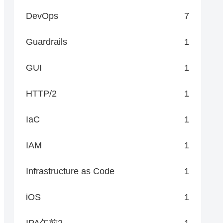
DevOps
7
Guardrails
1
GUI
1
HTTP/2
1
IaC
1
IAM
1
Infrastructure as Code
1
iOS
1
IPA午前2
1