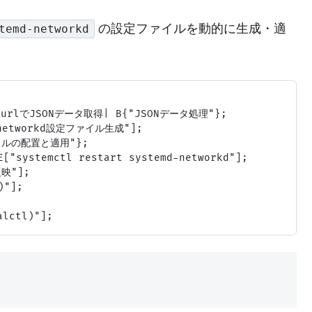
の設定ファイルを動的に生成・適
temd-networkd
urlでJSONデータ取得| B{"JSONデータ処理"};

networkd設定ファイル生成"];

イルの配置と適用"};

"systemctl restart systemd-networkd"];

"];

"];
