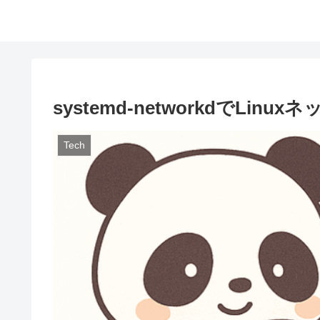
systemd-networkdでLin
Tech