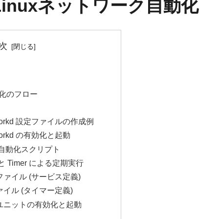
kdでLinuxネットワーク自動化
次
化のフロー
-networkd 設定ファイルの作成例
networkd の有効化と起動
ーク自動化スクリプト
nit と Timer による定期実行
vice ファイル (サービス定義)
er ファイル (タイマー定義)
temdユニットの有効化と起動