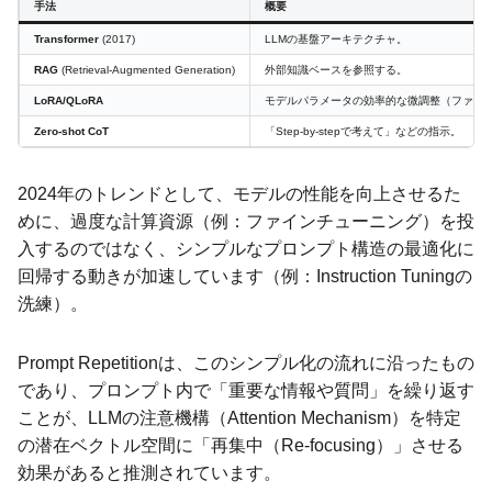
手法
概要
Transformer
(2017)
LLMの基盤アーキテクチャ。
RAG
(Retrieval-Augmented Generation)
外部知識ベースを参照する。
LoRA/QLoRA
モデルパラメータの効率的な微調整（ファイ
Zero-shot CoT
「Step-by-stepで考えて」などの指示。
2024年のトレンドとして、モデルの性能を向上させるた
めに、過度な計算資源（例：ファインチューニング）を投
入するのではなく、シンプルなプロンプト構造の最適化に
回帰する動きが加速しています（例：Instruction Tuningの
洗練）。
Prompt Repetitionは、このシンプル化の流れに沿ったもの
であり、プロンプト内で「重要な情報や質問」を繰り返す
ことが、LLMの注意機構（Attention Mechanism）を特定
の潜在ベクトル空間に「再集中（Re-focusing）」させる
効果があると推測されています。