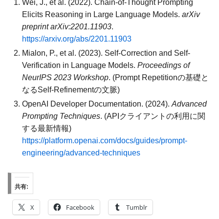
Wei, J., et al. (2022). Chain-of-Thought Prompting
Elicits Reasoning in Large Language Models.
arXiv
preprint arXiv:2201.11903
.
https://arxiv.org/abs/2201.11903
Mialon, P., et al. (2023). Self-Correction and Self-
Verification in Language Models.
Proceedings of
NeurIPS 2023 Workshop
. (Prompt Repetitionの基礎と
なるSelf-Refinementの文脈)
OpenAI Developer Documentation. (2024).
Advanced
Prompting Techniques
. (APIクライアントの利用に関
する最新情報)
https://platform.openai.com/docs/guides/prompt-
engineering/advanced-techniques
共有:
X
Facebook
Tumblr