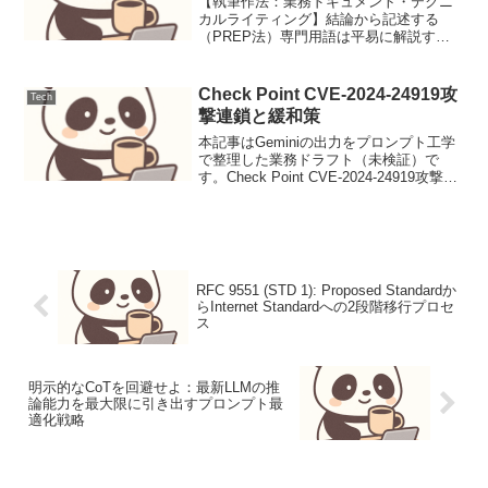
【執筆作法：業務ドキュメント・テクニ
カルライティング】結論から記述する
（PREP法）専門用語は平易に解説する
か、文脈で補完するコードブロックは
「実務での再利用性」を最優先する曖昧
な表現を避け、具体的な数値や型を提示
Check Point CVE-2024-24919攻
Tech
する本記事はGeminiの...
撃連鎖と緩和策
本記事はGeminiの出力をプロンプト工学
で整理した業務ドラフト（未検証）で
す。Check Point CVE-2024-24919攻撃連
鎖と緩和策脅威モデルCVE-2024-24919
は、Check PointのQuantum Secur...
RFC 9551 (STD 1): Proposed Standardか
らInternet Standardへの2段階移行プロセ
ス
明示的なCoTを回避せよ：最新LLMの推
論能力を最大限に引き出すプロンプト最
適化戦略