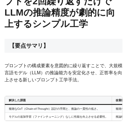
プトを2回繰り返すだけで
LLMの推論精度が劇的に向
上するシンプル工学
【要点サマリ】
プロンプトの構成要素を意図的に繰り返すことで、大規模
言語モデル（LLM）の推論能力を安定化させ、正答率を向
上させる新しいプロンプト工学手法。
解決した課題
改善指標
複雑なCoT（Chain-of-Thought）設計の手間と、推論の一貫性の低さ。
複雑な論
モデルの追加学習（ファインチューニング）なしに性能を向上させる必要性。
推論時の