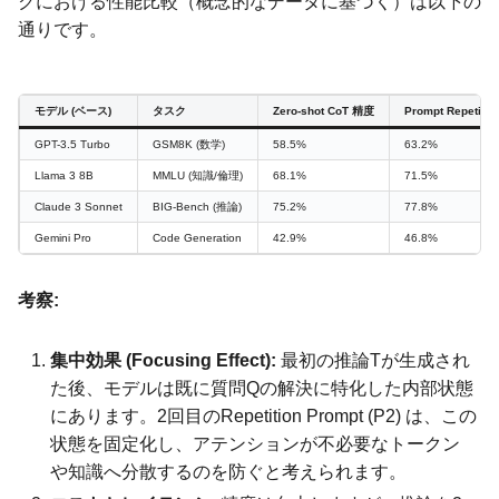
クにおける性能比較（概念的なデータに基づく）は以下の
通りです。
モデル (ベース)
タスク
Zero-shot CoT 精度
Prompt Repetiti
GPT-3.5 Turbo
GSM8K (数学)
58.5%
63.2%
Llama 3 8B
MMLU (知識/倫理)
68.1%
71.5%
Claude 3 Sonnet
BIG-Bench (推論)
75.2%
77.8%
Gemini Pro
Code Generation
42.9%
46.8%
考察:
集中効果 (Focusing Effect):
最初の推論Tが生成され
た後、モデルは既に質問Qの解決に特化した内部状態
にあります。2回目のRepetition Prompt (P2) は、この
状態を固定化し、アテンションが不必要なトークン
や知識へ分散するのを防ぐと考えられます。