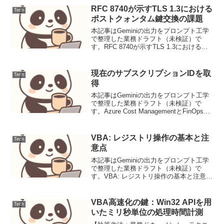
バイパスおよびvLLM...
RFC 8740が示すTLS 1.3における
Tech
ポストクォンタム鍵交換の課題
本記事はGeminiの出力をプロンプト工学
で整理した業務ドラフト（未検証）で
す。RFC 8740が示すTLS 1.3におけるポ
ストクォンタム鍵交換の課題背景
Transport Layer Security (TLS) 1.3は、そ
の高速性、...
現在のサブスクリプションIDを取
Tech
得
本記事はGeminiの出力をプロンプト工学
で整理した業務ドラフト（未検証）で
す。Azure Cost ManagementとFinOps実
践によるクラウド財務管理クラウド環境
におけるコストの透明性と最適化は、ビ
ジネスの持続的成長に不可欠です...
VBA: レジストリ操作の基本と注
Tech
意点
本記事はGeminiの出力をプロンプト工学
で整理した業務ドラフト（未検証）で
す。VBA: レジストリ操作の基本と注意点
背景/要件Officeアプリケーション
（Excel, Accessなど）で作成するVBAツ
ールにおいて、ユーザー設定やアプ...
VBA高速化の鍵：Win32 APIを用
Tech
いたミリ秒単位の処理時間計測