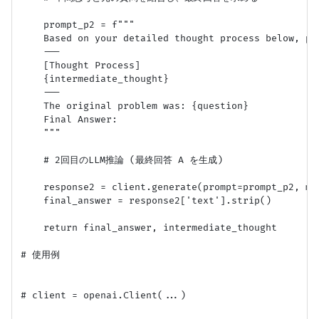
    prompt_p2 = f"""

    Based on your detailed thought process below, pr
    ---

    [Thought Process]

    {intermediate_thought}

    ---

    The original problem was: {question}

    Final Answer: 

    """

    # 2回目のLLM推論 (最終回答 A を生成)

    response2 = client.generate(prompt=prompt_p2, max
    final_answer = response2['text'].strip()

    return final_answer, intermediate_thought

# 使用例

# client = openai.Client(...)
