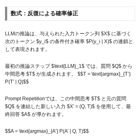
数式：反復による確率修正
LLMの推論は、与えられた入力トークン列 $X$ に基づく
次のトークン $y_i$ の条件付き確率 $P(y_i | X)$ の連鎖と
して表現されます。
最初の推論ステップ $\text{LLM}_1$ では、質問 $Q$ から
中間思考 $T$ が生成されます。 $$T = \text{argmax}_{T’}
P(T’ | Q)$$
Prompt Repetitionでは、この中間思考 $T$ と元の質問
$Q$ を連結した新しい入力 $X’ = (Q, T)$ を使用して、最
終回答 $A$ が導かれます。
$$A = \text{argmax}_{A’} P(A’ | Q, T)$$