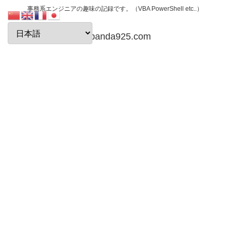
事務系エンジニアの趣味の記録です。（VBA PowerShell etc..）
papanda925.com