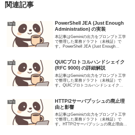
関連記事
PowerShell JEA (Just Enough
Tech
Administration) の実装
本記事はGeminiの出力をプロンプト工学
で整理した業務ドラフト（未検証）で
す。PowerShell JEA (Just Enough
Administration) の実装導入PowerShell
Just Enough Administ...
QUICプロトコルハンドシェイク
Tech
(RFC 9000) の詳細解説
本記事はGeminiの出力をプロンプト工学
で整理した業務ドラフト（未検証）で
す。QUICプロトコルハンドシェイク
(RFC 9000) の詳細解説背景QUIC (Quick
UDP Internet Connections) は、Googl...
HTTP/2サーバプッシュの廃止理
Tech
由と影響
本記事はGeminiの出力をプロンプト工学
で整理した業務ドラフト（未検証）で
す。HTTP/2サーバプッシュの廃止理由と
影響背景HTTP/2は、その前身である
HTTP/1.1の限界を克服するために、2015