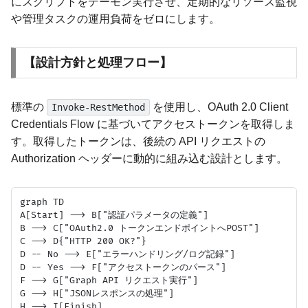
にスクリプトをデーモン実行させ、定期的なリソース監視
や管理タスクの運用負荷をゼロにします。
【設計方針と処理フロー】
標準の
を使用し、OAuth 2.0 Client
Invoke-RestMethod
Credentials Flow に基づいてアクセストークンを取得しま
す。取得したトークンは、後続の API リクエストの
Authorization ヘッダーに動的に組み込む設計とします。
graph TD

A[Start] --> B["認証パラメータの定義"]

B --> C["OAuth2.0 トークンエンドポイントへPOST"]

C --> D{"HTTP 200 OK?"}

D -- No --> E["エラーハンドリング/ログ記録"]

D -- Yes --> F["アクセストークンのパース"]

F --> G["Graph API リクエスト実行"]

G --> H["JSONレスポンスの処理"]
