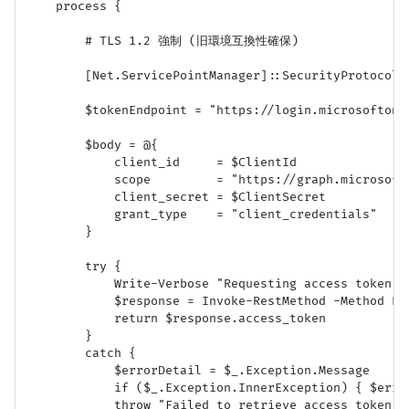
    process {

        # TLS 1.2 強制 (旧環境互換性確保)

        [Net.ServicePointManager]::SecurityProtocol 
        $tokenEndpoint = "https://login.microsoftonl
        $body = @{

            client_id     = $ClientId

            scope         = "https://graph.microsoft.
            client_secret = $ClientSecret

            grant_type    = "client_credentials"

        }

        try {

            Write-Verbose "Requesting access token fr
            $response = Invoke-RestMethod -Method Po
            return $response.access_token

        }

        catch {

            $errorDetail = $_.Exception.Message

            if ($_.Exception.InnerException) { $erro
            throw "Failed to retrieve access token: $