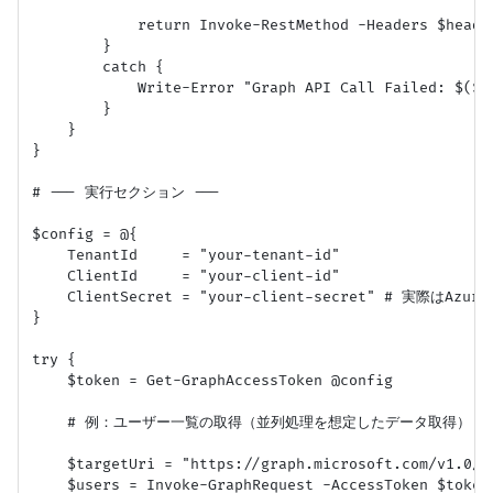
            return Invoke-RestMethod -Headers $header
        }

        catch {

            Write-Error "Graph API Call Failed: $($_.
        }

    }

}

# --- 実行セクション ---

$config = @{

    TenantId     = "your-tenant-id"

    ClientId     = "your-client-id"

    ClientSecret = "your-client-secret" # 実際はAzu
}

try {

    $token = Get-GraphAccessToken @config

    # 例：ユーザー一覧の取得（並列処理を想定したデータ取得）

    $targetUri = "https://graph.microsoft.com/v1.0/us
    $users = Invoke-GraphRequest -AccessToken $token 