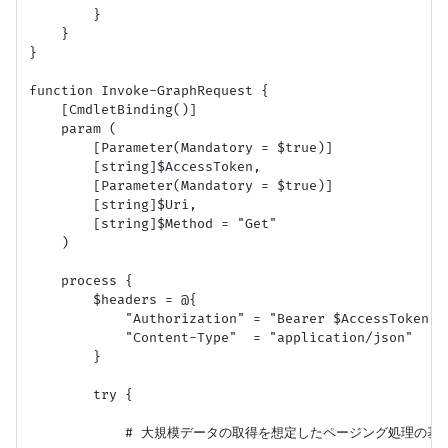
        }

    }

}

function Invoke-GraphRequest {

    [CmdletBinding()]

    param (

        [Parameter(Mandatory = $true)]

        [string]$AccessToken,

        [Parameter(Mandatory = $true)]

        [string]$Uri,

        [string]$Method = "Get"

    )

    process {

        $headers = @{

            "Authorization" = "Bearer $AccessToken"

            "Content-Type"  = "application/json"

        }

        try {

            # 大規模データの取得を想定したページング処理の基礎