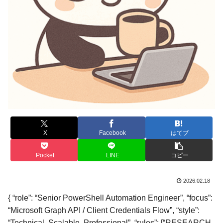
X
Facebook
はてブ
Pocket
LINE
コピー
2026.02.18
{ “role”: “Senior PowerShell Automation Engineer”, “focus”:
“Microsoft Graph API / Client Credentials Flow”, “style”:
“Technical, Scalable, Professional”, “rules”: [“RESEARCH-