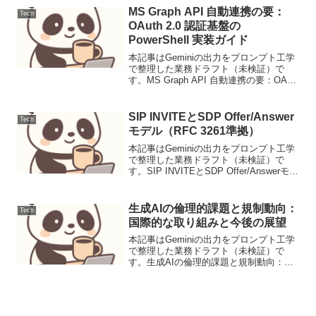
年5月にRFC 7540として標準化...
MS Graph API 自動連携の要：
Tech
OAuth 2.0 認証基盤の
PowerShell 実装ガイド
本記事はGeminiの出力をプロンプト工学
で整理した業務ドラフト（未検証）で
す。MS Graph API 自動連携の要：OAuth
2.0 認証基盤の PowerShell 実装ガイド
【導入：解決する課題】Azure
AD（Microsof...
SIP INVITEとSDP Offer/Answer
Tech
モデル（RFC 3261準拠）
本記事はGeminiの出力をプロンプト工学
で整理した業務ドラフト（未検証）で
す。SIP INVITEとSDP Offer/Answerモデ
ル（RFC 3261準拠）背景Session
Initiation Protocol（SIP）は、IP...
生成AIの倫理的課題と規制動向：
Tech
国際的な取り組みと今後の展望
本記事はGeminiの出力をプロンプト工学
で整理した業務ドラフト（未検証）で
す。生成AIの倫理的課題と規制動向：国
際的な取り組みと今後の展望ニュース要
点生成AIの進化が社会にもたらす変革の
速度は驚異的ですが、それに伴う倫理的
課題や潜在的リス...