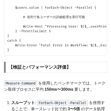
    $users.value | ForEach-Object -Parallel {

        # 並列で各ユーザーの詳細処理を実行可能

        Write-Host "Processing User: $($_.userPrincip
    } -ThrottleLimit 5

}

catch {

    Write-Error "Fatal Error in Workflow: $($_.Except
【検証とパフォーマンス評価】
を使用したベンチマークでは、トーク
Measure-Command
ン取得プロセスに平均
150ms〜300ms
要します。
スループット
:
を併用す
ForEach-Object -Parallel
ることで、単一スレッド比で約
3〜5倍
のデータ処理