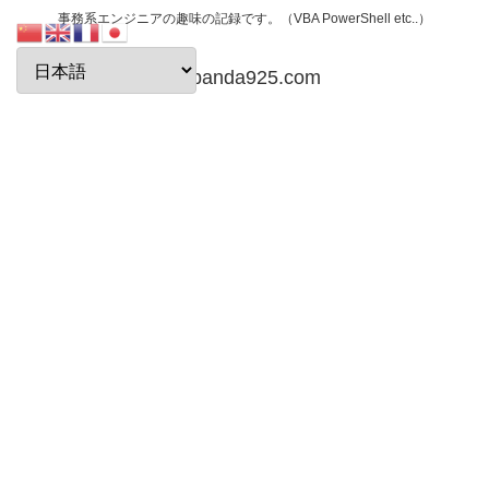
事務系エンジニアの趣味の記録です。（VBA PowerShell etc..）
papanda925.com