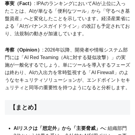
事実（Fact）
: IPAのランキングにおいてAIが上位に入っ
たことは、AIが単なる「便利なツール」から「守るべき基
盤資産」へと変化したことを示しています。経済産業省に
よる「AIガバナンスガイドライン」の改訂も予定されてお
り、法規制の動きが加速しています。
考察（Opinion）
: 2026年以降、開発者や情報システム部
門には「AI Red Teaming（AIに対する疑似攻撃）」の実
施が一般化するでしょう。単にツールを導入するフェーズ
は終わり、AIの入出力を常時監視する「AI Firewall」のよ
うなセキュリティソリューションが、エンドポイントセキ
ュリティと同等の重要性を持つようになると分析します。
【まとめ】
AIリスクは「想定外」から「主要脅威」へ
: 組織部門