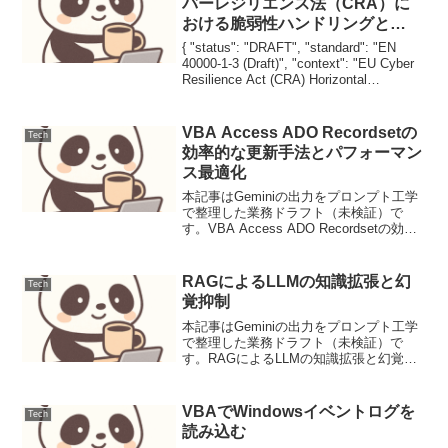
バーレジリエンス法（CRA）に
おける脆弱性ハンドリングと
SBOM義務化の水平規格
{ "status": "DRAFT", "standard": "EN
40000-1-3 (Draft)", "context": "EU Cyber
Resilience Act (CRA) Horizontal
Standards"...
VBA Access ADO Recordsetの
Tech
効率的な更新手法とパフォーマン
ス最適化
本記事はGeminiの出力をプロンプト工学
で整理した業務ドラフト（未検証）で
す。VBA Access ADO Recordsetの効率
的な更新手法とパフォーマンス最適化背
景と要件VBA (Visual Basic for
Applicati...
RAGによるLLMの知識拡張と幻
Tech
覚抑制
本記事はGeminiの出力をプロンプト工学
で整理した業務ドラフト（未検証）で
す。RAGによるLLMの知識拡張と幻覚抑
制大規模言語モデル（LLM）は広範な知
識を持つ一方で、学習データにない最新
情報への対応や、事実に基づかない「幻
VBAでWindowsイベントログを
Tech
覚（Hallu...
読み込む