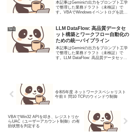
本記事はGeminiの出力をプロンプト工学
で整理した業務ドラフト（未検証）で
す。VBAでWindowsイベントログを読み
込む背景と要件Windowsイベントログ
は、システムのセキュリティ、アプリケ
ーションの動作、およびハードウェアの
LLM DataFlow: 高品質データセ
Tech
健全性に...
ット構築とワークフロー自動化の
ための統一パイプライン
本記事はGeminiの出力をプロンプト工学
で整理した業務ドラフト（未検証）で
す。LLM DataFlow: 高品質データセット
構築とワークフロー自動化のための統一
パイプライン【要点サマリ】LLMの性能
を決定づける「データ品質」の管理を、
グラ...
令和5年度 ネットワークスペシャリスト
午前Ⅱ 問10 TCPのウィンドウ制御
VBAでWin32 APIを叩き、レジストリか
らUAC（ユーザーアカウント制御）の有
効状態を判定する