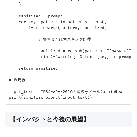
    }

    sanitized = prompt

    for key, pattern in patterns.items():

        if re.search(pattern, sanitized):

            # 警告またはマスキング処理

            sanitized = re.sub(pattern, "[MASKED]", s
            print(f"Warning: Detect {key} in prompt."
    return sanitized

# 利用例

input_text = "PRJ-ADV-2026の進捗をメール(admin@example
【インパクトと今後の展望】