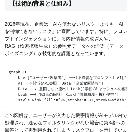
【技術的背景と仕組み】
2026年現在、企業は「AIを使わないリスク」よりも「AI
を制御できないリスク」に直面しています。特に、プロン
プトインジェクションによる内部情報の改ざんや、
RAG（検索拡張生成）の参照元データへの汚染（データ
ポイズニング）が技術的な課題となっています。
graph TD

    User["ユーザー/攻撃者"] -->|不適切なプロンプト| AI["生成A
    AI -->|外部API参照| Data["企業秘匿情報"]

    Data -->|意図しない流出| Leak["学習/キャッシュへの蓄積"]
    Leak -->|第3者の回答| Risk["情報漏洩・権利侵害"]

この図解は、ユーザーが入力した機密情報がAIモデル内で
処理され、適切なフィルタリングがない場合に第3者への
回答として再利用されてしまうリスクフローを示していま