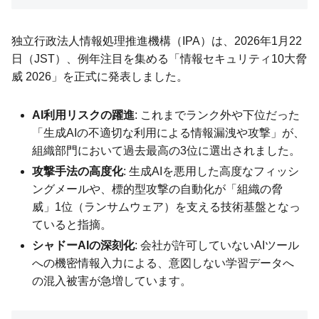
独立行政法人情報処理推進機構（IPA）は、2026年1月22
日（JST）、例年注目を集める「情報セキュリティ10大脅
威 2026」を正式に発表しました。
AI利用リスクの躍進
: これまでランク外や下位だった
「生成AIの不適切な利用による情報漏洩や攻撃」が、
組織部門において過去最高の3位に選出されました。
攻撃手法の高度化
: 生成AIを悪用した高度なフィッシ
ングメールや、標的型攻撃の自動化が「組織の脅
威」1位（ランサムウェア）を支える技術基盤となっ
ていると指摘。
シャドーAIの深刻化
: 会社が許可していないAIツール
への機密情報入力による、意図しない学習データへ
の混入被害が急増しています。