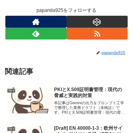
papanda925をフォローする
papanda925
関連記事
PKIとX.509証明書管理：現代の
Tech
脅威と実践的対策
本記事はGeminiの出力をプロンプト工学
で整理した業務ドラフト（未検証）で
す。PKIとX.509証明書管理：現代の脅威
と実践的対策公開鍵基盤（PKI）とX.509
証明書は、現代のデジタル通信において
信頼の基盤を形成します。しかし、その
[Draft] EN 40000-1-3：欧州サイ
Tech
複雑...