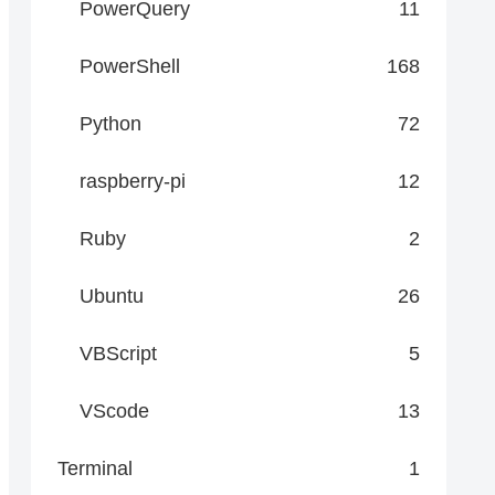
PowerQuery
11
PowerShell
168
Python
72
raspberry-pi
12
Ruby
2
Ubuntu
26
VBScript
5
VScode
13
Terminal
1