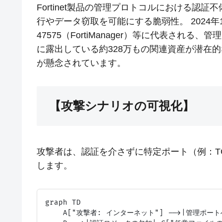
Fortinet製品の管理プロトコルにおける
行やデータ窃取を可能にする脆弱性。 2024年1
47575（FortiManager）等に代表さ
に露出している約328万もの関連資産が潜在
が懸念されています。
【攻撃シナリオの可視化】
攻撃者は、認証を介さずに特定ポート（例：TC
します。
graph TD

    A["攻撃者: インターネット"] -->|管理ポート