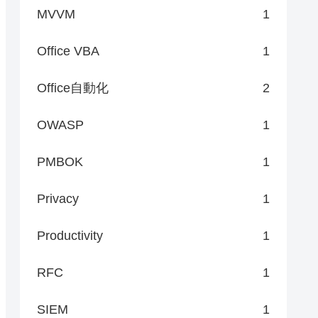
MVVM
1
Office VBA
1
Office自動化
2
OWASP
1
PMBOK
1
Privacy
1
Productivity
1
RFC
1
SIEM
1