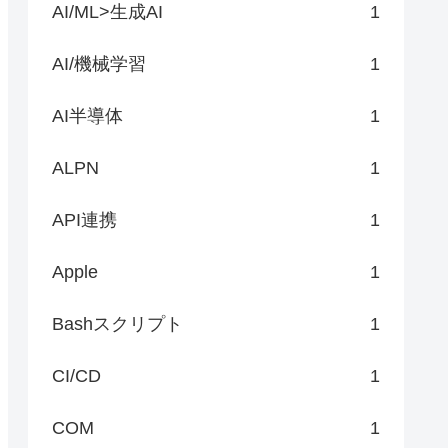
AI/ML>生成AI
1
AI/機械学習
1
AI半導体
1
ALPN
1
API連携
1
Apple
1
Bashスクリプト
1
CI/CD
1
COM
1