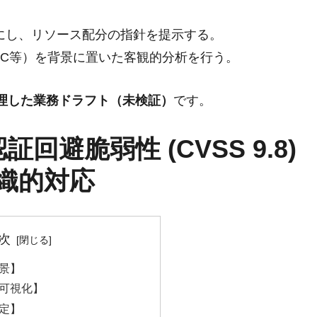
にし、リソース配分の指針を提示する。
T/CC等）を背景に置いた客観的分析を行う。
整理した業務ドラフト（未検証）
です。
認証回避脆弱性 (CVSS 9.8)
織的対応
次
景】
可視化】
定】