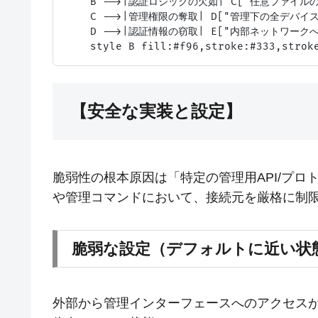
    B -->|認証ロジックの欠如| C["任意ファイル
    C -->|管理権限の奪取| D["管理下の全デバイス
    D -->|認証情報の窃取| E["内部ネットワークへ
【安全な実装と設定】
脆弱性の根本原因は「特定の管理用API/プ
や管理コマンドにおいて、接続元を厳格に制
脆弱な設定（デフォルトに近い状
外部から管理インターフェースへのアクセス