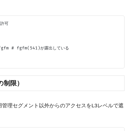
許可

h fgfm # fgfm(541)が露出している

の制限）
れた運用管理セグメント以外からのアクセスをL3レベルで遮