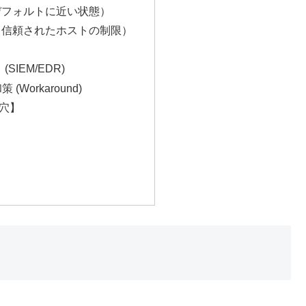
デフォルトに近い状態）
（信頼されたホストの制限）
(SIEM/EDR)
(Workaround)
穴】