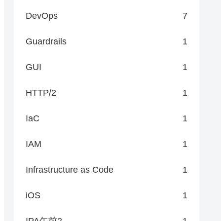
DevOps
7
Guardrails
1
GUI
1
HTTP/2
1
IaC
1
IAM
1
Infrastructure as Code
1
iOS
1
IPA午前2
1