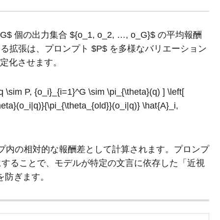
出力集合 ${o_1, o_2, …, o_G}$ の平均報酬
案する拡張は、プロンプト $P$ を多様なバリエーション
関数を安定化させます。
sim P, {o_i}_{i=1}^G \sim \pi_{\theta}(q) ] \left[
eta}(o_i|q)}{\pi_{\theta_{old}}(o_i|q)} \hat{A}_i,
はグループ内の相対的な報酬差として計算されます。プロンプ
豊かにすることで、モデルが特定の文言に依存した「近視
のを防ぎます。