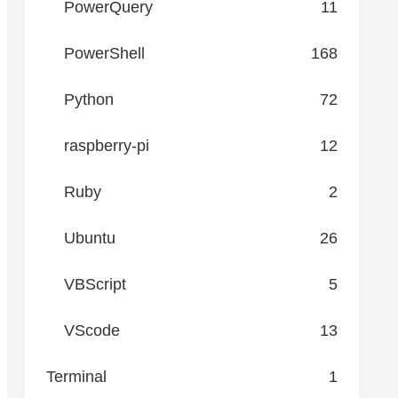
PowerQuery
11
PowerShell
168
Python
72
raspberry-pi
12
Ruby
2
Ubuntu
26
nalysis>"

VBScript
5
VScode
13
Terminal
1