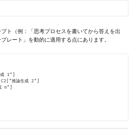
ンプト（例：「思考プロセスを書いてから答えを出
ンプレート」を動的に適用する点にあります。
成 1"]

| C2["推論生成 2"]

 n"]
