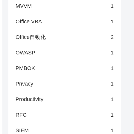
MVVM
1
Office VBA
1
Office自動化
2
OWASP
1
PMBOK
1
Privacy
1
Productivity
1
RFC
1
SIEM
1