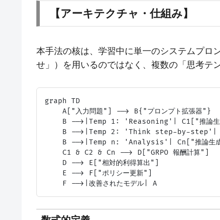
【アーキテクチャ・仕組み】
本手法の核は、学習中に単一のシステムプロ
せ」）を用いるのではなく、複数の「思考テ
graph TD

    A["入力問題"] --> B{"プロンプト拡張器"}

    B -->|Temp 1: 'Reasoning'| C1["推論生
    B -->|Temp 2: 'Think step-by-step'
    B -->|Temp n: 'Analysis'| Cn["推論生成
    C1 & C2 & Cn --> D["GRPO 報酬計算"]

    D --> E["相対的利得算出"]

    E --> F["ポリシー更新"]
