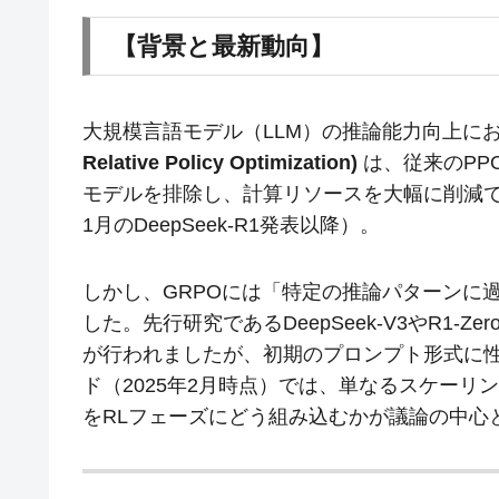
【背景と最新動向】
大規模言語モデル（LLM）の推論能力向上におい
Relative Policy Optimization)
は、従来のPPO（Pr
モデルを排除し、計算リソースを大幅に削減で
1月のDeepSeek-R1発表以降）。
しかし、GRPOには「特定の推論パターンに
した。先行研究であるDeepSeek-V3やR1
が行われましたが、初期のプロンプト形式に
ド（2025年2月時点）では、単なるスケーリ
をRLフェーズにどう組み込むかが議論の中心