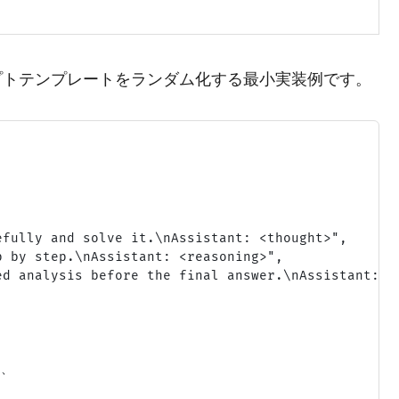
プトテンプレートをランダム化する最小実装例です。
fully and solve it.\nAssistant: <thought>",

 by step.\nAssistant: <reasoning>",

d analysis before the final answer.\nAssistant: <a
、
