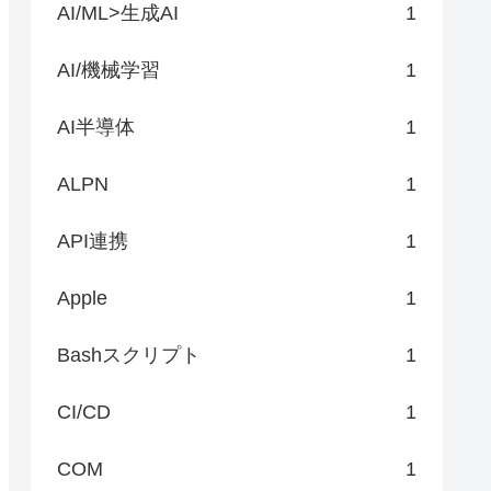
AI/ML>生成AI
1
AI/機械学習
1
AI半導体
1
ALPN
1
API連携
1
Apple
1
Bashスクリプト
1
CI/CD
1
COM
1