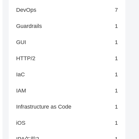
DevOps
7
Guardrails
1
GUI
1
HTTP/2
1
IaC
1
IAM
1
Infrastructure as Code
1
iOS
1
IPA午前2
1