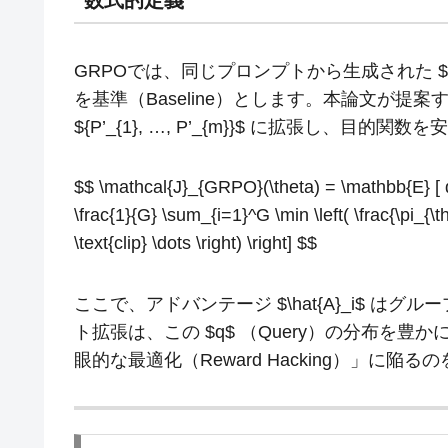
数式的定義
GRPOでは、同じプロンプトから生成された $G$ 個の
を基準（Baseline）とします。本論文が提
${P’_{1}, …, P’_{m}}$ に拡張し、目的
$$ \mathcal{J}_{GRPO}(\theta) = \mathbb{E} [ q \
\frac{1}{G} \sum_{i=1}^G \min \left( \frac{\pi_{\th
\text{clip} \dots \right) \right] $$
ここで、アドバンテージ $\hat{A}_i$ 
ト拡張は、この $q$ （Query）の分布を
眼的な最適化（Reward Hacking）」に陥る