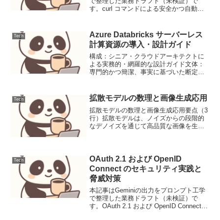
で整理した業務ドラフト（未検証）で
す。curl コマンドによる安全かつ自動化
されたAPIテストDevOpsエンジニアとし
て、APIの健全性を継続的に監視すること
はサービスの安定稼働に不可欠です。本
Azure Databricks サーバーレス
Tech
記...
計算資源の導入・設計ガイド
構成：シニア・クラウドアーキテクトに
よる実務的・網羅的な設計ガイド文体：
専門的かつ簡潔、事実に基づいた断定的
なトーン（例：～を推奨する、～が必須
である）視覚要素：Mermaidによる論理
構成図と、実戦的なコードスニペットの
拡散モデルの数理と画像生成応用
Tech
提供語彙：Micr...
拡散モデルの数理と画像生成応用要点（3
行）拡散モデルは、ノイズからの段階的
なデノイズを通じて高品質な画像を生成
し、GANやVAEを超える表現力を示して
います。主要な技術キーポイントは、
Denoising Diffusion Probabil...
OAuth 2.1 および OpenID
Tech
Connect のセキュリティ実践と
脅威対策
本記事はGeminiの出力をプロンプト工学
で整理した業務ドラフト（未検証）で
す。OAuth 2.1 および OpenID Connect
のセキュリティ実践と脅威対策OAuth 2.1