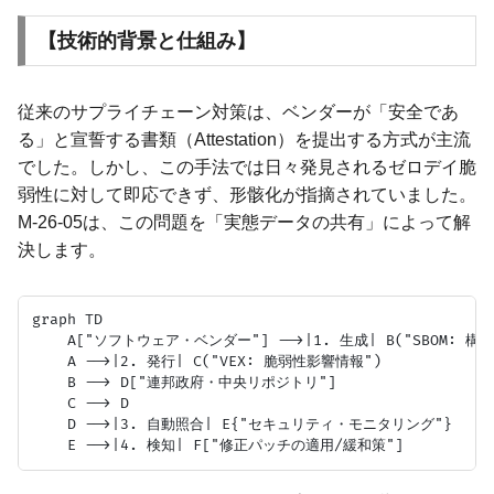
【技術的背景と仕組み】
従来のサプライチェーン対策は、ベンダーが「安全であ
る」と宣誓する書類（Attestation）を提出する方式が主流
でした。しかし、この手法では日々発見されるゼロデイ脆
弱性に対して即応できず、形骸化が指摘されていました。
M-26-05は、この問題を「実態データの共有」によって解
決します。
graph TD

    A["ソフトウェア・ベンダー"] -->|1. 生成| B("SBOM: 構成
    A -->|2. 発行| C("VEX: 脆弱性影響情報")

    B --> D["連邦政府・中央リポジトリ"]

    C --> D

    D -->|3. 自動照合| E{"セキュリティ・モニタリング"}
