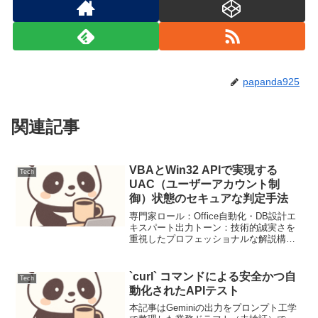
papanda925
関連記事
VBAとWin32 APIで実現する
Tech
UAC（ユーザーアカウント制
御）状態のセキュアな判定手法
専門家ロール：Office自動化・DB設計エ
キスパート出力トーン：技術的誠実さを
重視したプロフェッショナルな解説構
成：指示されたH1見出しから始まる9セ
クション構成を厳守技術仕様：Win32
API (PtrSafe), 64bit/32b...
`curl` コマンドによる安全かつ自
Tech
動化されたAPIテスト
本記事はGeminiの出力をプロンプト工学