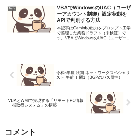
は、OAuth 2.0 のベストプラクティスと
セキュリ...
VBAでWindowsのUAC（ユーザ
Tech
ーアカウント制御）設定状態を
APIで判別する方法
本記事はGeminiの出力をプロンプト工学
で整理した業務ドラフト（未検証）で
す。VBAでWindowsのUAC（ユーザーア
カウント制御）設定状態をAPIで判別する
方法【背景と目的】管理者権限が必要な
ファイル操作やシステム設定をVBAで行
う際...
令和5年度 秋期 ネットワークスペシャリ
スト 午前Ⅱ 問1（BGPのパス属性）
VBAとWMIで実現する「リモートPC情報
一括取得システム」の構築
コメント