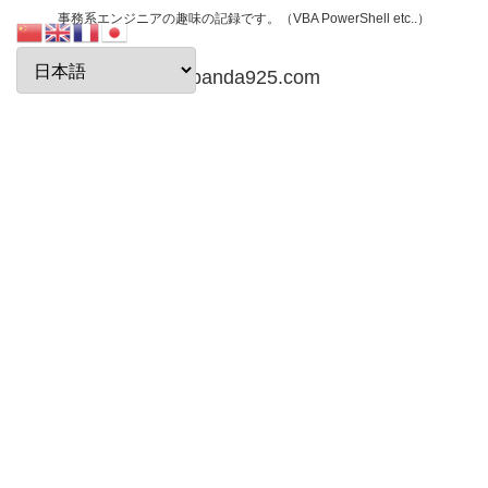
事務系エンジニアの趣味の記録です。（VBA PowerShell etc..）
papanda925.com