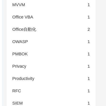
MVVM
1
Office VBA
1
Office自動化
2
OWASP
1
PMBOK
1
Privacy
1
Productivity
1
RFC
1
SIEM
1