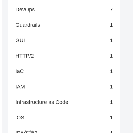
DevOps
7
Guardrails
1
GUI
1
HTTP/2
1
IaC
1
IAM
1
Infrastructure as Code
1
iOS
1
IPA午前2
1