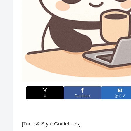
X
Facebook
はてブ
[Tone & Style Guidelines]