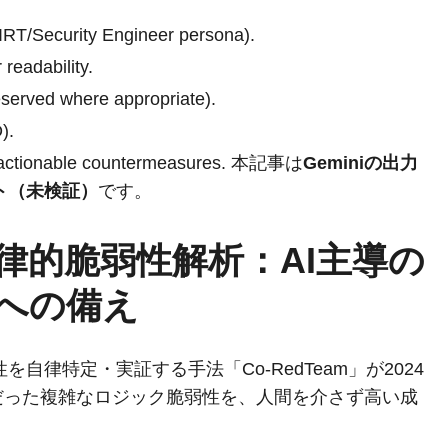
SIRT/Security Engineer persona).
 readability.
served where appropriate).
).
and actionable countermeasures. 本記事は
Geminiの出力
ト（未検証）
です。
る自律的脆弱性解析：AI主導の
への備え
自律特定・実証する手法「Co-RedTeam」が2024
だった複雑なロジック脆弱性を、人間を介さず高い成
。