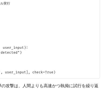
ル実行

 user_input):

detected")



AI主導の攻撃は、人間よりも高速かつ執拗に試行を繰り返