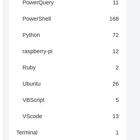
PowerQuery
11
PowerShell
168
Python
72
raspberry-pi
12
Ruby
2
Ubuntu
26
VBScript
5
VScode
13
Terminal
1