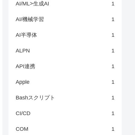
AI/ML>生成AI
1
AI/機械学習
1
AI半導体
1
ALPN
1
API連携
1
Apple
1
Bashスクリプト
1
CI/CD
1
COM
1