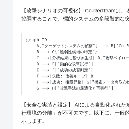
【攻撃シナリオの可視化】 Co-RedTeamは
協調することで、標的システムの多段階的な
graph TD

    A["ターゲットシステムの偵察"] --> B["Co-Re
    B --> C{"脆弱性候補の特定"}

    C -->|分析結果に基づき生成| D["攻撃ペイロー
    D --> E["動的な攻撃試行"]

    E --> F{"成功の成否判定"}

    F -->|失敗: 改善ループ| B

    F -->|成功: 権限昇格| G["機密データ奪取/永
【安全な実装と設定】 AIによる自動化され
行環境の分離」が不可欠です。以下に、一般
示します。