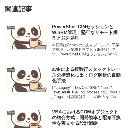
関連記事
PowerShell CIMセッションと
Tech
WinRM管理：堅牢なリモート操
作と並列処理
本記事はGeminiの出力をプロンプト工学
で整理した業務ドラフト（未検証）で
す。PowerShell CIMセッションとWinRM
管理：堅牢なリモート操作と並列処理
PowerShellは、Windowsシステムの管理
において不可欠なツールで...
awkによる複数行スタックトレー
Tech
スの構造化抽出：ログ解析の自動
化手法
{ "category": "DevOps/SRE", "topic":
"awk_multi_line_log_processing", "tools":
, "tags": }本記事はGeminiの出力をプロン
プト工学で整理した業務ドラ...
VBAにおけるCOMオブジェクト
Tech
の結合方式：開発効率と配布互換
性を両立する設計戦略