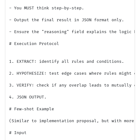
- You MUST think step-by-step.

- Output the final result in JSON format only.

- Ensure the "reasoning" field explains the logic bas
# Execution Protocol

1. EXTRACT: identify all rules and conditions.

2. HYPOTHESIZE: test edge cases where rules might ove
3. VERIFY: check if any overlap leads to mutually exc
4. JSON OUTPUT.

# Few-shot Example

(Similar to implementation proposal, but with more co
# Input
