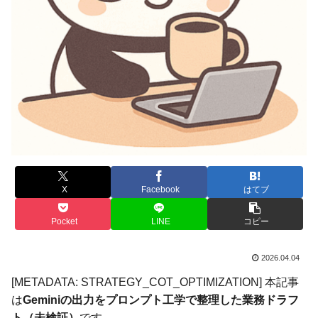
X
Facebook
はてブ
Pocket
LINE
コピー
2026.04.04
[METADATA: STRATEGY_COT_OPTIMIZATION] 本記事
は
Geminiの出力をプロンプト工学で整理した業務ドラフ
ト（未検証）
です。