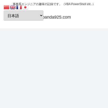
事務系エンジニアの趣味の記録です。（VBA PowerShell etc..）
papanda925.com