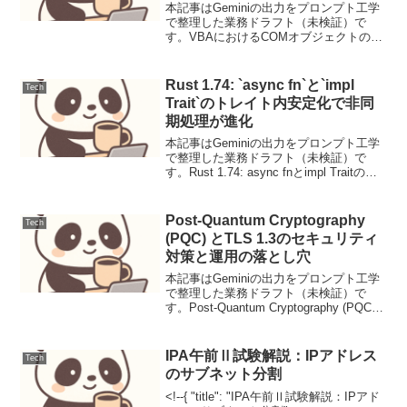
本記事はGeminiの出力をプロンプト工学
で整理した業務ドラフト（未検証）で
す。VBAにおけるCOMオブジェクトの結
合方式：開発効率と配布互換性を両立す
る設計戦略【背景と目的】参照設定エラ
ーによる配布失敗や、大量データ処理時
Rust 1.74: `async fn`と`impl
Tech
の速度低下を解決...
Trait`のトレイト内安定化で非同
期処理が進化
本記事はGeminiの出力をプロンプト工学
で整理した業務ドラフト（未検証）で
す。Rust 1.74: async fnとimpl Traitのト
レイト内安定化で非同期処理が進化ニュ
ース要点2023年11月16日にリリースされ
たRust 1....
Post-Quantum Cryptography
Tech
(PQC) とTLS 1.3のセキュリティ
対策と運用の落とし穴
本記事はGeminiの出力をプロンプト工学
で整理した業務ドラフト（未検証）で
す。Post-Quantum Cryptography (PQC)
とTLS 1.3のセキュリティ対策と運用の落
とし穴脅威モデル：量子コンピュータの
台頭と「Harv...
IPA午前Ⅱ試験解説：IPアドレス
Tech
のサブネット分割
<!--{ "title": "IPA午前Ⅱ試験解説：IPアド