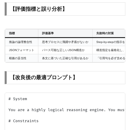
【評価指標と誤り分析】
指標
評価基準
失敗時の対策
推論の論理整合性
思考プロセスに飛躍や矛盾がないか
Step-by-stepの指示
JSONフォーマット
パース可能な正しいJSON構造か
構造指定を厳格化し、末
根拠の妥当性
条文に基づいた正確な引用があるか
「引用句を必ず含めるこ
【改良後の最適プロンプト】
# System

You are a highly logical reasoning engine. You must 
# Constraints
