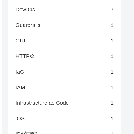
DevOps
7
Guardrails
1
GUI
1
HTTP/2
1
IaC
1
IAM
1
Infrastructure as Code
1
iOS
1
IPA午前2
1