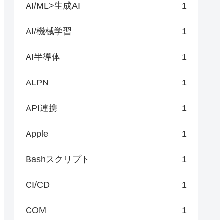
AI/ML>生成AI
1
AI/機械学習
1
AI半導体
1
ALPN
1
API連携
1
Apple
1
Bashスクリプト
1
CI/CD
1
COM
1