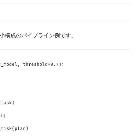
た最小構成のパイプライン例です。
_model, threshold=0.7):

task)

l）

risk(plan)
