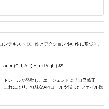
ンテキスト $C_t$ とアクション $A_t$ に基づき、
ncoder}(C_t, A_t) + b_d \right) $$
合、ガードレールが発動し、エージェントに「自己修正
かせます。これにより、無駄なAPIコールや誤ったファイル操