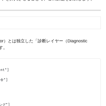
or）とは独立した「診断レイヤー（Diagnostic
す。
t"]

令"]

グ"]
