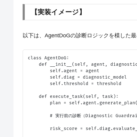
【実装イメージ】
以下は、AgentDoGの診断ロジックを模し
class AgentDoG:

    def __init__(self, agent, diagnostic
        self.agent = agent

        self.diag = diagnostic_model

        self.threshold = threshold

    def execute_task(self, task):

        plan = self.agent.generate_plan(
        # 実行前の診断（Diagnostic Guardrai
        risk_score = self.diag.evaluate_