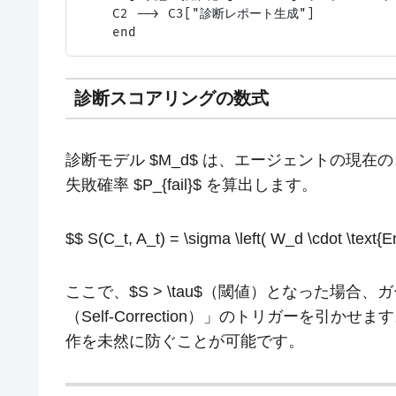
    C2 --> C3["診断レポート生成"]

診断スコアリングの数式
診断モデル $M_d$ は、エージェントの現在のコ
失敗確率 $P_{fail}$ を算出します。
$$ S(C_t, A_t) = \sigma \left( W_d \cdot \text{E
ここで、$S > \tau$（閾値）となった場
（Self-Correction）」のトリガーを引
作を未然に防ぐことが可能です。