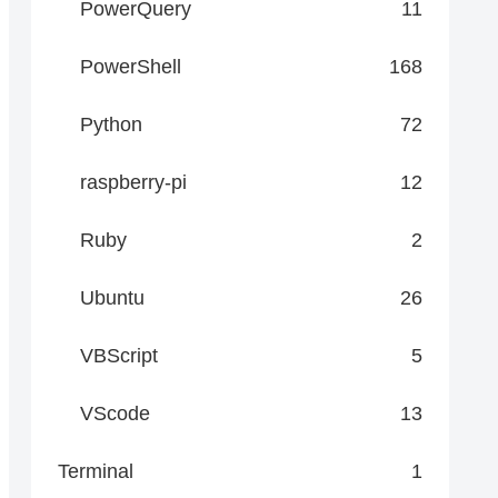
PowerQuery
11
PowerShell
168
Python
72
raspberry-pi
12
Ruby
2
Ubuntu
26
VBScript
5
VScode
13
Terminal
1