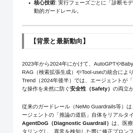
核心技術
: 実行フェーズごとに「診断モ
動的ガードレール。
【背景と最新動向】
2023年から2024年にかけて、AutoGPTや
RAG（検索拡張生成）やTool-useの統合
Trend（2024年後半）では、エージェント
な操作を未然に防ぐ
安全性（Safety）
の両立
従来のガードレール（NeMo Guardrail
ージェントの「推論の道筋」自体をリアルタ
AgentDoG（Diagnostic Guardrail）
は、医療
タリングし、異常を検知した際に修正プロン