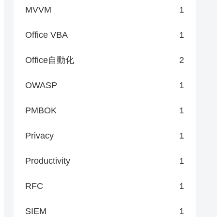
MVVM
1
Office VBA
1
Office自動化
2
OWASP
1
PMBOK
1
Privacy
1
Productivity
1
RFC
1
SIEM
1