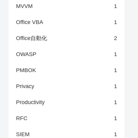
MVVM
1
Office VBA
1
Office自動化
2
OWASP
1
PMBOK
1
Privacy
1
Productivity
1
RFC
1
SIEM
1