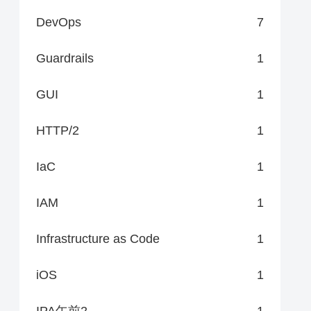
DevOps
7
Guardrails
1
GUI
1
HTTP/2
1
IaC
1
IAM
1
Infrastructure as Code
1
iOS
1
IPA午前2
1