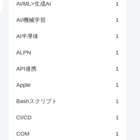
AI/ML>生成AI
1
AI/機械学習
1
AI半導体
1
ALPN
1
API連携
1
Apple
1
Bashスクリプト
1
CI/CD
1
COM
1