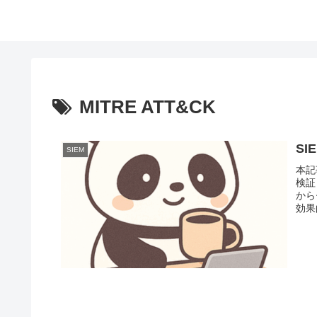
MITRE ATT&CK
S
SIEM
本記
検証
から
効果