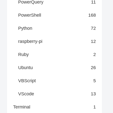
PowerQuery
11
PowerShell
168
Python
72
raspberry-pi
12
Ruby
2
Ubuntu
26
VBScript
5
VScode
13
Terminal
1