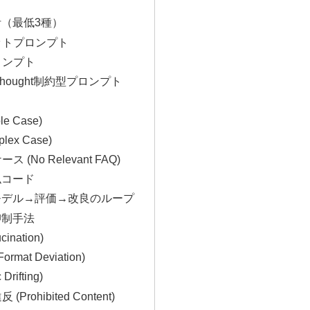
計（最低3種）
ョットプロンプト
プロンプト
-of-Thought制約型プロンプト
le Case)
plex Case)
ス (No Relevant FAQ)
似コード
→モデル→評価→改良のループ
抑制手法
cination)
rmat Deviation)
Drifting)
(Prohibited Content)