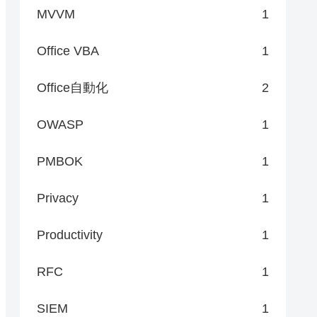
MVVM
1
Office VBA
1
Office自動化
2
OWASP
1
PMBOK
1
Privacy
1
Productivity
1
RFC
1
SIEM
1