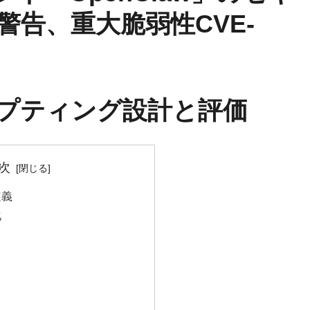
告、重大脆弱性CVE-
ンプティング設計と評価
次
定義
化