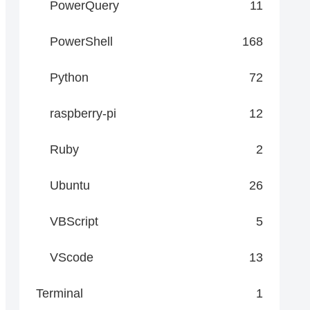
PowerQuery
11
PowerShell
168
Python
72
raspberry-pi
12
Ruby
2
Ubuntu
26
VBScript
5
VScode
13
Terminal
1