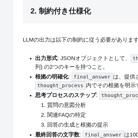
2. 制約付き仕様化
LLMの出力は以下の制約に従う必要がありま
出力形式
: JSONオブジェクトとして、
t
列) の2つのキーを持つこと。
根拠の明確化
:
は、提供
final_answer
内でその根拠を明示
thought_process
思考プロセスのステップ
:
thought_pro
質問の意図分析
関連FAQの特定
回答の生成と根拠の提示
最終回答の文字数
:
は1
final_answer