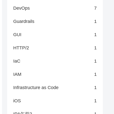
DevOps
7
Guardrails
1
GUI
1
HTTP/2
1
IaC
1
IAM
1
Infrastructure as Code
1
iOS
1
IPA午前2
1