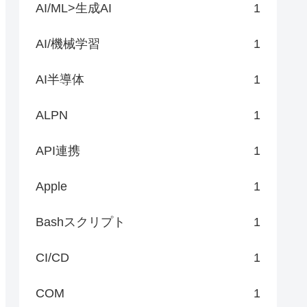
AI/ML>生成AI
1
AI/機械学習
1
AI半導体
1
ALPN
1
API連携
1
Apple
1
Bashスクリプト
1
CI/CD
1
COM
1