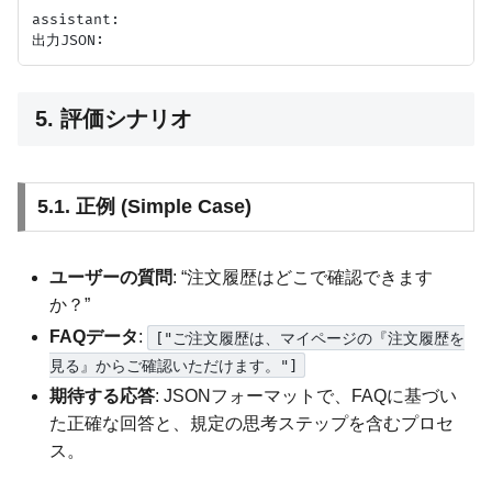
assistant:

5. 評価シナリオ
5.1. 正例 (Simple Case)
ユーザーの質問
: “注文履歴はどこで確認できます
か？”
FAQデータ
:
["ご注文履歴は、マイページの『注文履歴を
見る』からご確認いただけます。"]
期待する応答
: JSONフォーマットで、FAQに基づい
た正確な回答と、規定の思考ステップを含むプロセ
ス。