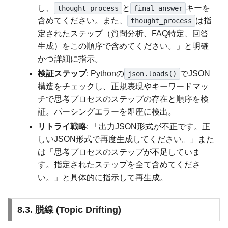
し、
と
キーを
thought_process
final_answer
含めてください。また、
は指
thought_process
定されたステップ（質問分析、FAQ特定、回答
生成）をこの順序で含めてください。」と明確
かつ詳細に指示。
検証ステップ
: Pythonの
でJSON
json.loads()
構造をチェックし、正規表現やキーワードマッ
チで思考プロセスのステップの存在と順序を検
証。パーシングエラーを即座に検出。
リトライ戦略
: 「出力JSON形式が不正です。正
しいJSON形式で再度生成してください。」また
は「思考プロセスのステップが不足していま
す。指定されたステップを全て含めてくださ
い。」と具体的に指示して再生成。
8.3. 脱線 (Topic Drifting)