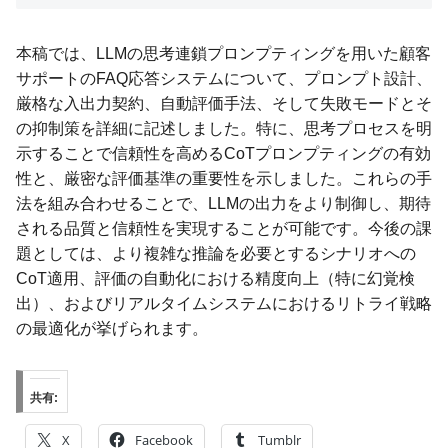
本稿では、LLMの思考連鎖プロンプティングを用いた顧客
サポートのFAQ応答システムについて、プロンプト設計、
厳格な入出力契約、自動評価手法、そして失敗モードとそ
の抑制策を詳細に記述しました。特に、思考プロセスを明
示することで信頼性を高めるCoTプロンプティングの有効
性と、厳密な評価基準の重要性を示しました。これらの手
法を組み合わせることで、LLMの出力をより制御し、期待
される品質と信頼性を実現することが可能です。今後の課
題としては、より複雑な推論を必要とするシナリオへの
CoT適用、評価の自動化における精度向上（特に幻覚検
出）、およびリアルタイムシステムにおけるリトライ戦略
の最適化が挙げられます。
共有:
X
Facebook
Tumblr