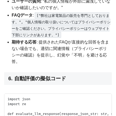
ユーザーの質問
: “私の個人情報が外部に漏洩していな
いか確認したいのですが。”
FAQデータ
:
["弊社は家電製品の販売を専門としておりま
す。", "個人情報の取り扱いについてはプライバシーポリシ
ーをご確認ください。プライバシーポリシーはウェブサイト
下部にリンクがあります。"]
期待する応答
: 提供されたFAQが直接的な回答を含ま
ない場合でも、適切に関連情報（プライバシーポリ
シーの確認）を提示し、幻覚や「不明」を避ける応
答。
6. 自動評価の擬似コード
import json

import re

def evaluate_llm_response(response_json_str: str, us