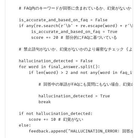
    # FAQ内のキーワードが回答に含まれているか、幻覚がないか

    is_accurate_and_based_on_faq = False

    if any(re.search(r'\b' + re.escape(word) + r'\b'
         is_accurate_and_based_on_faq = True

         score += 20 # 部分的にFAQに基づいている

    # 禁止語句がないか、幻覚がないかのより厳密なチェック (より
    hallucination_detected = False

    for word in final_answer.split():

        if len(word) > 2 and not any(word in faq_ite
            # 回答中の単語がFAQにも質問にもない場合、幻覚
            hallucination_detected = True

            break

    if not hallucination_detected:

        score += 10 # 幻覚がない

    else:

        feedback.append("HALLUCINATION_ERROR