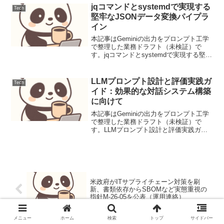
jqコマンドとsystemdで実現する
Tech
堅牢なJSONデータ変換パイプラ
イン
本記事はGeminiの出力をプロンプト工学
で整理した業務ドラフト（未検証）で
す。jqコマンドとsystemdで実現する堅牢
なJSONデータ変換パイプラインDevOps
の実践において、様々なシステムから取
得されるJSON形式のデータを効率的か...
LLMプロンプト設計と評価実践ガ
Tech
イド：効果的な対話システム構築
に向けて
本記事はGeminiの出力をプロンプト工学
で整理した業務ドラフト（未検証）で
す。LLMプロンプト設計と評価実践ガイ
ド：効果的な対話システム構築に向けて
本稿では、LLM（大規模言語モデル）を
活用したアプリケーション開発におけ
る、プロンプトの設...
米政府がITサプライチェーン対策を刷
新、書類依存からSBOMなど実態重視の
指針M-26-05を公表（運用連絡）
メニュー
ホーム
検索
トップ
サイドバー