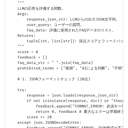
    """

    LLMの応答を評価する関数。

    Args:

        response_json_str: LLMからの出力JSON文字列。

        user_query: ユーザーの質問。

        faq_data: 評価に使用されたFAQデータのリスト。

    Returns:

        tuple[int, list[str]]: 採点スコアとフィードバ
    """

    score = 0

    feedback = []

    faq_data_str = " ".join(faq_data)

    prohibited_terms = ["推測", "AIによる判断", "不明
    # 1. JSONフォーマットチェック (20点)

    try:

        response = json.loads(response_json_str)

        if not isinstance(response, dict) or "though
            feedback.append("FORMAT_ERROR: 必須キー(
            return 0, feedback # 重大なエラーは早期終了

        score += 20

    except json.JSONDecodeError:

        feedback.append("FORMAT_ERROR: JSON形式が不正