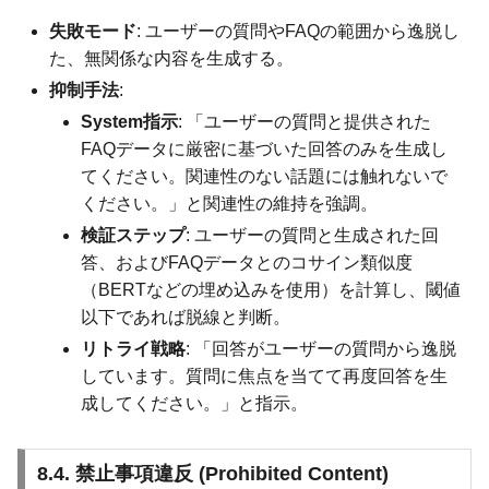
失敗モード
: ユーザーの質問やFAQの範囲から逸脱し
た、無関係な内容を生成する。
抑制手法
:
System指示
: 「ユーザーの質問と提供された
FAQデータに厳密に基づいた回答のみを生成し
てください。関連性のない話題には触れないで
ください。」と関連性の維持を強調。
検証ステップ
: ユーザーの質問と生成された回
答、およびFAQデータとのコサイン類似度
（BERTなどの埋め込みを使用）を計算し、閾値
以下であれば脱線と判断。
リトライ戦略
: 「回答がユーザーの質問から逸脱
しています。質問に焦点を当てて再度回答を生
成してください。」と指示。
8.4. 禁止事項違反 (Prohibited Content)