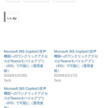
いいね:
Microsoft 365 Copilotの音声
Microsoft 365 Copilotの音声
機能へのワンクリックアクセ
機能へのワンクリックアクセ
スがTeamsモバイルアプリ
スがTeamsモバイルアプリ
（iOS）で可能に（運用連
（iOS）で可能に（運用連
絡）
絡）
2026年5月28日
2026年6月17日
Tech
Tech
Microsoft 365 Copilotの音声
機能へのワンクリックアクセ
スがTeamsモバイルアプリ
（iOS）で可能に（運用連
絡）