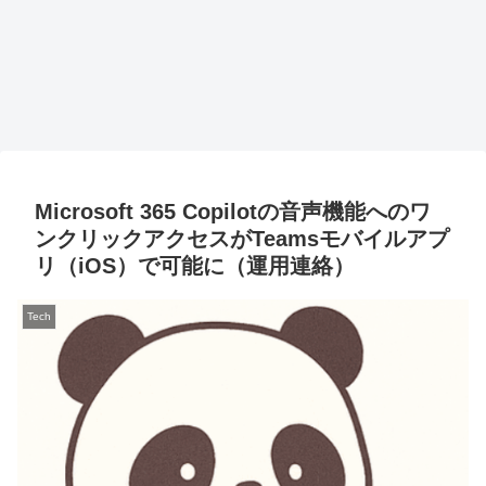
Microsoft 365 Copilotの音声機能へのワ
ンクリックアクセスがTeamsモバイルアプ
リ（iOS）で可能に（運用連絡）
Tech