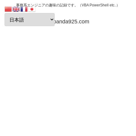
事務系エンジニアの趣味の記録です。（VBA PowerShell etc..）
papanda925.com