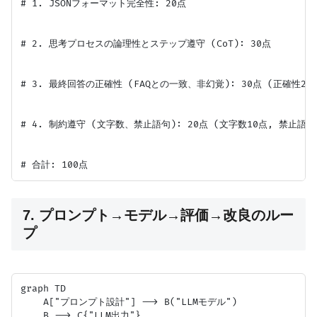
# 1. JSONフォーマット完全性: 20点

# 2. 思考プロセスの論理性とステップ遵守 (CoT): 30点

# 3. 最終回答の正確性 (FAQとの一致、非幻覚): 30点 (正確性20点
# 4. 制約遵守 (文字数、禁止語句): 20点 (文字数10点, 禁止語句1
7. プロンプト→モデル→評価→改良のルー
プ
graph TD

    A["プロンプト設計"] --> B("LLMモデル")

    B --> C{"LLM出力"}
