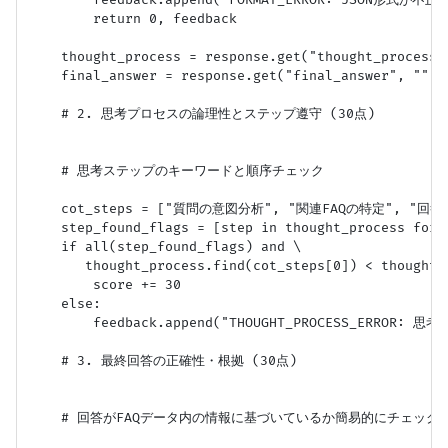
        return 0, feedback

    thought_process = response.get("thought_process",
    final_answer = response.get("final_answer", "")

    # 2. 思考プロセスの論理性とステップ遵守 (30点)

    # 思考ステップのキーワードと順序チェック

    cot_steps = ["質問の意図分析", "関連FAQの特定", "回
    step_found_flags = [step in thought_process for s
    if all(step_found_flags) and \

       thought_process.find(cot_steps[0]) < thought_
        score += 30

    else:

        feedback.append("THOUGHT_PROCESS_ERR
    # 3. 最終回答の正確性・根拠 (30点)

    # 回答がFAQデータ内の情報に基づいているか簡易的にチェック（