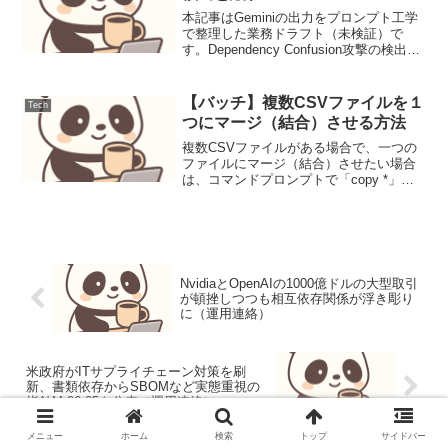
本記事はGeminiの出力をプロンプト工学
で整理した業務ドラフト（未検証）で
す。Dependency Confusion攻撃の検出と
緩和Dependency Confusion攻撃は、ソフ
トウェアサプライチェーンセキュリティ
における重要な脅...
【バッチ】複数CSVファイルを１
Tech
つにマージ（結合）させる方法
複数CSVファイルがある場合で、一つの
ファイルにマージ（結合）させたい場合
は、コマンドプロンプトで「copy *」を
使う方法が早くて便利。mkdir
"C:\Test\CSV"mkdir "C:\Test\CSV"copy
*.csv re...
NvidiaとOpenAIの1000億ドルの大型取引
が頓挫しつつも相互依存関係が浮き彫り
に（運用連絡）
米政府がITサプライチェーン対策を刷
新、書類依存からSBOMなど実態重視の
指針M-26-05を公表（運用連絡）
メニュー
ホーム
検索
トップ
サイドバー