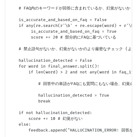
    # FAQ内のキーワードが回答に含まれているか、幻覚がないか

    is_accurate_and_based_on_faq = False

    if any(re.search(r'\b' + re.escape(word) + r'\b'
         is_accurate_and_based_on_faq = True

         score += 20 # 部分的にFAQに基づいている

    # 禁止語句がないか、幻覚がないかのより厳密なチェック (より
    hallucination_detected = False

    for word in final_answer.split():

        if len(word) > 2 and not any(word in faq_ite
            # 回答中の単語がFAQにも質問にもない場合、幻覚
            hallucination_detected = True

            break

    if not hallucination_detected:

        score += 10 # 幻覚がない

    else:

        feedback.append("HALLUCINATION_ERROR