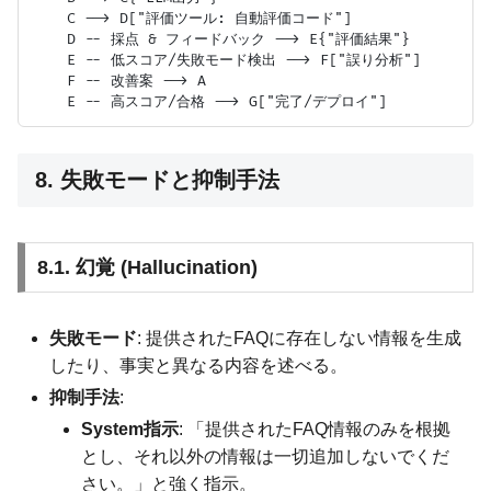
    C --> D["評価ツール: 自動評価コード"]

    D -- 採点 & フィードバック --> E{"評価結果"}

    E -- 低スコア/失敗モード検出 --> F["誤り分析"]

    F -- 改善案 --> A

8. 失敗モードと抑制手法
8.1. 幻覚 (Hallucination)
失敗モード
: 提供されたFAQに存在しない情報を生成
したり、事実と異なる内容を述べる。
抑制手法
:
System指示
: 「提供されたFAQ情報のみを根拠
とし、それ以外の情報は一切追加しないでくだ
さい。」と強く指示。