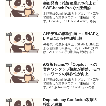
突如発表：推論速度25%向上と
SWE-bench Proでの圧倒的
SOTAを達成
本記事はGeminiの出力をプロンプト工学
で整理した業務ドラフト（未検証）で
す。OpenAI、「GPT-5.3-Codex」を突如
発表：推論速度25%向上とSWE-bench
Proでの圧倒的SOTAを達成【要点サマ
リ】ソフトウェアエンジニ...
AIモデルの解釈性向上：SHAPと
Tech
LIMEによる包括的比較
AIモデルの解釈性向上：SHAPとLIMEに
よる包括的比較要点（3行）SHAPとLIME
は、AIモデルの予測根拠を説明する主要
な解釈手法であり、それぞれの特性を理
解することで、より信頼性の高いモデル
運用が可能になります。SHAPはゲーム
iOS版Teamsで「Copilot」への
Tech
理論...
音声ワンタップ接続が解禁、モバ
イルワークの操作性が向上
本記事はGeminiの出力をプロンプト工学
で整理した業務ドラフト（未検証）で
す。iOS版Teamsで「Copilot」への音声
ワンタップ接続が解禁、モバイルワーク
の操作性が向上iOS版Teamsモバイルアプ
リでCopilotの音声機能へ即座...
Dependency Confusion攻撃の
Tech
検出と緩和