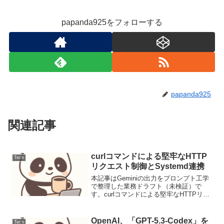
papanda925をフォローする
papanda925
関連記事
curlコマンドによる堅牢なHTTP
Tech
リクエスト制御とSystemd連携
本記事はGeminiの出力をプロンプト工学
で整理した業務ドラフト（未検証）で
す。curlコマンドによる堅牢なHTTPリク
エスト制御とSystemd連携DevOpsの現場
では、外部APIとの連携や定期的なデータ
収集にHTTPリクエストが頻繁に...
OpenAI、「GPT-5.3-Codex」を
Tech