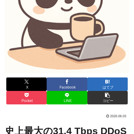
X
Facebook
はてブ
Pocket
LINE
コピー
2026.06.03
史上最大の31.4 Tbps DDoS