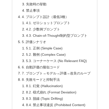
失敗時の挙動
禁止事項
4. プロンプト設計（最低3種）
4.1. ゼロショットプロンプト
4.2. 少数例プロンプト
4.3. Chain-of-Thought制約型プロンプト
5. 評価シナリオ
5.1. 正例 (Simple Case)
5.2. 難例 (Complex Case)
5.3. コーナーケース (No Relevant FAQ)
6. 自動評価の擬似コード
7. プロンプト→モデル→評価→改良のループ
8. 失敗モードと抑制手法
8.1. 幻覚 (Hallucination)
8.2. 様式崩れ (Format Deviation)
8.3. 脱線 (Topic Drifting)
8.4. 禁止事項違反 (Prohibited Content)