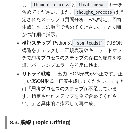
し、
と
キーを
thought_process
final_answer
含めてください。また、
は指
thought_process
定されたステップ（質問分析、FAQ特定、回答
生成）をこの順序で含めてください。」と明確
かつ詳細に指示。
検証ステップ
: Pythonの
でJSON
json.loads()
構造をチェックし、正規表現やキーワードマッ
チで思考プロセスのステップの存在と順序を検
証。パーシングエラーを即座に検出。
リトライ戦略
: 「出力JSON形式が不正です。正
しいJSON形式で再度生成してください。」また
は「思考プロセスのステップが不足していま
す。指定されたステップを全て含めてくださ
い。」と具体的に指示して再生成。
8.3. 脱線 (Topic Drifting)