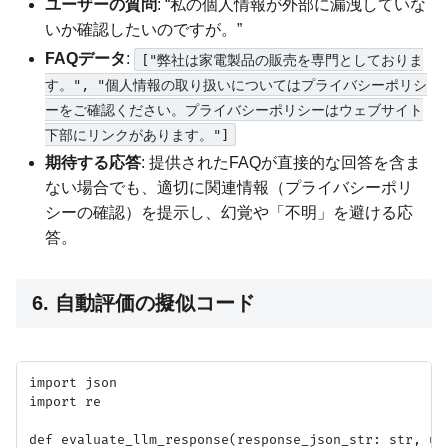
ユーザーの質問
: “私の個人情報が外部に漏洩していな
いか確認したいのですが。”
FAQデータ
:
["弊社は家電製品の販売を専門としておりま
す。", "個人情報の取り扱いについてはプライバシーポリシ
ーをご確認ください。プライバシーポリシーはウェブサイト
下部にリンクがあります。"]
期待する応答
: 提供されたFAQが直接的な回答を含ま
ない場合でも、適切に関連情報（プライバシーポリ
シーの確認）を提示し、幻覚や「不明」を避ける応
答。
6. 自動評価の擬似コード
import json

import re

def evaluate_llm_response(response_json_str: str, us