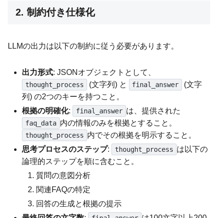
2. 制約付き仕様化
LLMの出力は以下の制約に従う必要があります。
出力形式
: JSONオブジェクトとして、
(文字列) と
(文字
thought_process
final_answer
列) の2つのキーを持つこと。
根拠の明確化
:
は、提供された
final_answer
内の情報のみを根拠とすること。
faq_data
内でその根拠を明示すること。
thought_process
思考プロセスのステップ
:
は以下の
thought_process
論理的ステップを順に含むこと。
質問の意図分析
関連FAQの特定
回答の生成と根拠の提示
最終回答の文字数
:
は100文字以上200