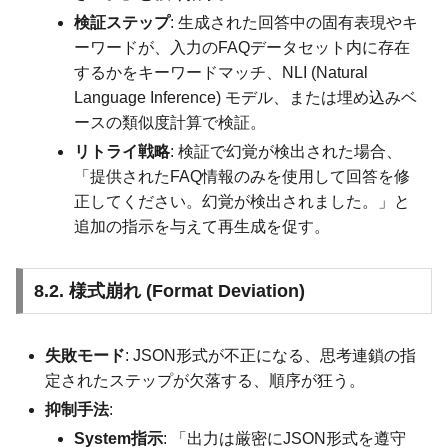
検証ステップ
: 生成された回答中の固有表現やキ
ーワードが、入力のFAQデータセット内に存在
するかをキーワードマッチ、NLI (Natural
Language Inference) モデル、または埋め込みベ
ースの類似度計算で検証。
リトライ戦略
: 検証で幻覚が検出された場合、
「提供されたFAQ情報のみを使用して回答を修
正してください。幻覚が検出されました。」と
追加の指示を与えて再生成を促す。
8.2. 様式崩れ (Format Deviation)
失敗モード
: JSON形式が不正になる、思考連鎖の指
定されたステップが欠落する、順序が狂う。
抑制手法
:
System指示
: 「出力は厳密にJSON形式を遵守