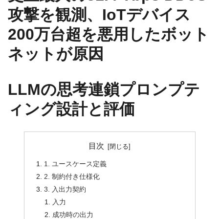
攻撃を観測、IoTデバイス
200万台超を悪用したボット
ネットが原因
LLMの思考連鎖プロンプテ
ィング設計と評価
目次
1. ユースケース定義
2. 制約付き仕様化
3. 入出力契約
入力
成功時の出力