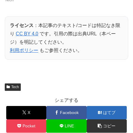
ライセンス
：本記事のテキスト/コードは特記なき限
り
CC BY 4.0
です。引用の際は出典URL（本ペー
ジ）を明記してください。
利用ポリシー
もご参照ください。
Tech
シェアする
X
Facebook
はてブ
Pocket
LINE
コピー