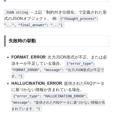
– 上記「制約付き仕様化」で定義された形
JSON string
式のJSONオブジェクト。 例:
{"thought_process":
"...", "final_answer": "..."}
失敗時の挙動
FORMAT_ERROR
: 出力JSON形式が不正、または必
須キーが不足している場合。
{"error_type":
"FORMAT_ERROR", "message": "出力JSON形式が不正で
す。"}
HALLUCINATION_ERROR
: 提供されたFAQデータ
に基づかない情報が含まれている場合。
{"error_type": "HALLUCINATION_ERROR",
"message": "提供されたFAQデータに基づかない情報が含
まれています。"}