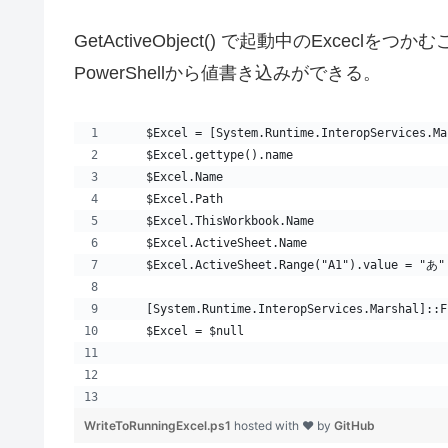
GetActiveObject() で起動中のExcec
PowerShellから値書き込みができる。
    $Excel = [System.Runtime.InteropServices.Ma
    $Excel.gettype().name
    $Excel.Name
    $Excel.Path
    $Excel.ThisWorkbook.Name
    $Excel.ActiveSheet.Name
    $Excel.ActiveSheet.Range("A1").value = 
    [System.Runtime.InteropServices.Marshal]::F
    $Excel = $null
WriteToRunningExcel.ps1
hosted with ❤ by
GitHub