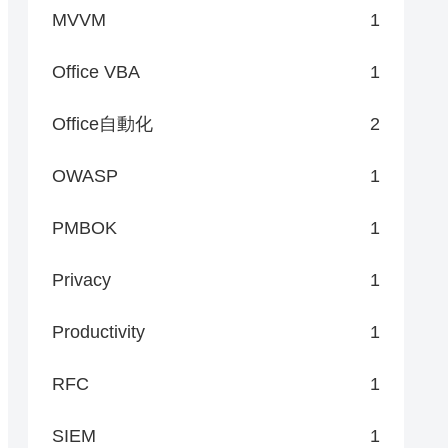
MVVM
1
Office VBA
1
Office自動化
2
OWASP
1
PMBOK
1
Privacy
1
Productivity
1
RFC
1
SIEM
1