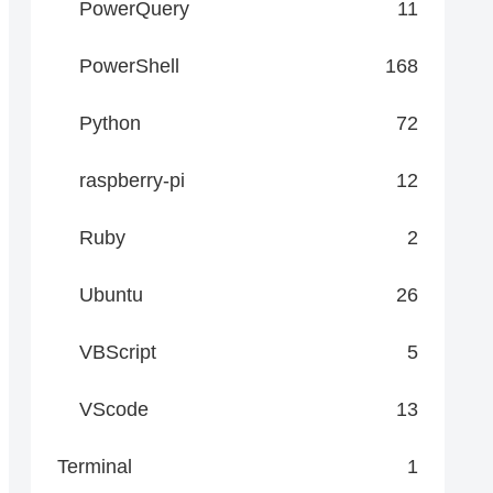
PowerQuery
11
PowerShell
168
Python
72
raspberry-pi
12
Ruby
2
Ubuntu
26
VBScript
5
VScode
13
Terminal
1