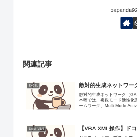
papand
関連記事
敵対的生成ネットワーク(
EXCEL
敵対的生成ネットワーク（G
本稿では、複数モード活性化
ームワーク、Multi-Mode Activat
【VBA XML操作】
Excel [VBA]