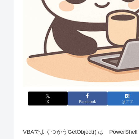
X
Facebook
はてブ
VBAでよくつかうGetObject() は PowerShell