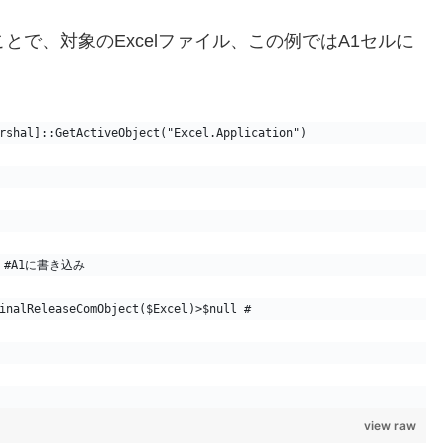
lをつかむことで、対象のExcelファイル、この例ではA1セルに
rshal]::GetActiveObject("Excel.Application")
"あ" #A1に書き込み
inalReleaseComObject($Excel)>$null #
view raw