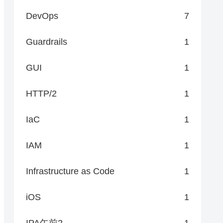
DevOps
7
Guardrails
1
GUI
1
HTTP/2
1
IaC
1
IAM
1
Infrastructure as Code
1
iOS
1
IPA午前2
1