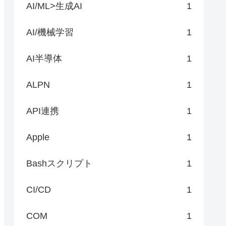
AI/ML>生成AI
1
AI/機械学習
1
AI半導体
1
ALPN
1
API連携
1
Apple
1
Bashスクリプト
1
CI/CD
1
COM
1