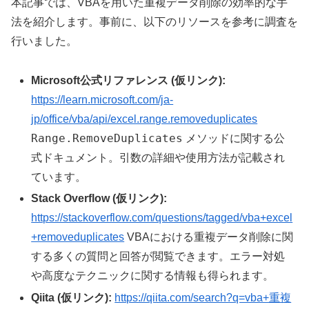
本記事では、VBAを用いた重複データ削除の効率的な手
法を紹介します。事前に、以下のリソースを参考に調査を
行いました。
Microsoft公式リファレンス (仮リンク):
https://learn.microsoft.com/ja-
jp/office/vba/api/excel.range.removeduplicates
Range.RemoveDuplicates
メソッドに関する公
式ドキュメント。引数の詳細や使用方法が記載され
ています。
Stack Overflow (仮リンク):
https://stackoverflow.com/questions/tagged/vba+excel
+removeduplicates
VBAにおける重複データ削除に関
する多くの質問と回答が閲覧できます。エラー対処
や高度なテクニックに関する情報も得られます。
Qiita (仮リンク):
https://qiita.com/search?q=vba+重複