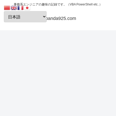
事務系エンジニアの趣味の記録です。（VBA PowerShell etc..）
papanda925.com