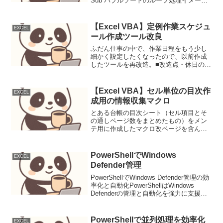
Sub バブルソートのループ処理イメージ()
Dim i As Integer, j As Integer, N As
Integer N = 10 '配列数 For...
【Excel VBA】定例作業スケジュ
EXCEL
ール作成ツール改良
ふだん仕事の中で、作業日程をもう少し
細かく設定したくなったので、以前作成
したツールを再改造。■改造点・休日の色
を、外部から自由に変えられるようにし
た。・週／月／年を選んでカレンダーが
つくれるようにした。なお、エラーハン
【Excel VBA】セル単位の目次作
EXCEL
ドリングは実装なし。イ...
成用の情報収集マクロ
とある台帳の目次シート（セル項目とそ
の通しページ数をまとめたもの）をメン
テ用に作成したマクロ改ページを含んだ
シートで、各シート内のＢ行、Ｃ行に必
要な項目（大項目、中項目）が点在して
いたので、これで機械的に通しページを
PowerShellでWindows
EXCEL
拾えるのは大きい。---...
Defender管理
PowerShellでWindows Defender管理の効
率化と自動化PowerShellはWindows
Defenderの管理と自動化を強力に支援
し、多数ホスト環境での運用負荷を軽減
する。本稿では、セキュリティ運用にお
けるDefen...
PowerShellで並列処理を効率化
EXCEL