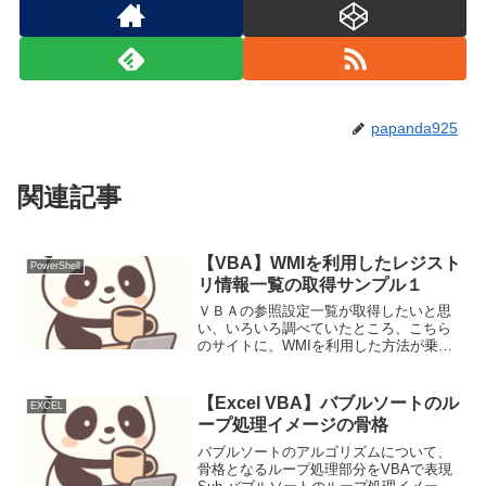
papanda925
関連記事
【VBA】WMIを利用したレジスト
PowerShell
リ情報一覧の取得サンプル１
ＶＢＡの参照設定一覧が取得したいと思
い、いろいろ調べていたところ、こちら
のサイトに、WMIを利用した方法が乗っ
ていた。自分はWMIをあまり理解してい
ないのでサンプルコードを参考に自分な
りにアレンジしてみた。まだまだ勉強不
【Excel VBA】バブルソートのル
EXCEL
足だ。Sub tes...
ープ処理イメージの骨格
バブルソートのアルゴリズムについて、
骨格となるループ処理部分をVBAで表現