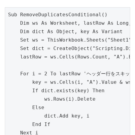
Sub RemoveDuplicatesConditional()

    Dim ws As Worksheet, lastRow As Long, 
    Dim dict As Object, key As Variant

    Set ws = ThisWorkbook.Sheets("Sheet1")

    Set dict = CreateObject("Scripting.Dic
    lastRow = ws.Cells(Rows.Count, "A").En
    For i = 2 To lastRow 'ヘッダー行をスキップ

        key = ws.Cells(i, "A").Value & 
        If dict.exists(key) Then

            ws.Rows(i).Delete

        Else

            dict.Add key, i

        End If

    Next i
