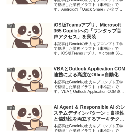
で整理した業務ドラフト（未検証）で
す。Androidの「Quick Share」が全プラ
ットフォームへ拡大：AirDropとの相互運
用がついに実現GoogleはAndroidのファイ
ル共有機能「Qu...
iOS版Teamsアプリ、Microsoft
Tech
365 Copilotへの「ワンタップ音
声アクセス」を実装
本記事はGeminiの出力をプロンプト工学
で整理した業務ドラフト（未検証）で
す。iOS版Teamsアプリ、Microsoft 365
Copilotへの「ワンタップ音声アクセス」
を実装iOS版TeamsにCopilotへのワンタ
ップ音声アク...
VBAとOutlook.Application COM
Tech
連携による高度なOffice自動化
本記事はGeminiの出力をプロンプト工学
で整理した業務ドラフト（未検証）で
す。VBAとOutlook.Application COM連携
による高度なOffice自動化背景と要件
Microsoft Office製品群、特にExcelや
Acc...
AI Agent ＆ Responsible AI のシ
Tech
ステムデザインパターン：自律性
と信頼性を両立するアーキテクチ
ャの設計指針
本記事はGeminiの出力をプロンプト工学
で整理した業務ドラフト（未検証）で