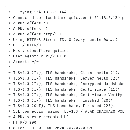
*   Trying 104.18.2.13:443...

* Connected to cloudflare-quic.com (104.18.2.13) port
* ALPN: offers h3

* ALPN: offers h2

* ALPN: offers http/1.1

* Using HTTP/3 Stream ID: 0 (easy handle 0x...)

> GET / HTTP/3

> Host: cloudflare-quic.com

> User-Agent: curl/7.81.0

> Accept: */*

> 

* TLSv1.3 (IN), TLS handshake, Client hello (1):

* TLSv1.3 (IN), TLS handshake, Server hello (2):

* TLSv1.3 (IN), TLS handshake, Encrypted Handshake Me
* TLSv1.3 (IN), TLS handshake, Certificate (11):

* TLSv1.3 (IN), TLS handshake, Certificate Verify (15
* TLSv1.3 (IN), TLS handshake, Finished (20):

* TLSv1.3 (OUT), TLS handshake, Finished (20):

* SSL connection using TLSv1.3 / AEAD-CHACHA20-POLY13
* ALPN: server accepted h3

< HTTP/3 200

< date: Thu, 01 Jan 2024 00:00:00 GMT
