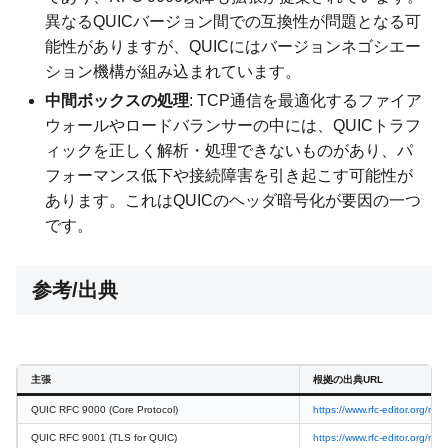
異なるQUICバージョン間での互換性が問題となる可
能性がありますが、QUICにはバージョンネゴシエー
ション機構が組み込まれています。
中間ボックスの処理
: TCP通信を最適化するファイア
ウォールやロードバランサーの中には、QUICトラフ
ィックを正しく解析・処理できないものがあり、パ
フォーマンス低下や接続障害を引き起こす可能性が
あります。これはQUICのヘッダ暗号化が要因の一つ
です。
参考/出典
主張
根拠の出典URL
QUIC RFC 9000 (Core Protocol)
https://www.rfc-editor.org/rfc/
QUIC RFC 9001 (TLS for QUIC)
https://www.rfc-editor.org/rfc/