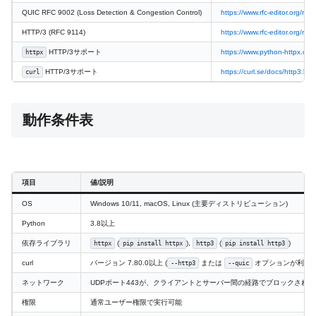
QUIC RFC 9002 (Loss Detection & Congestion Control)
https://www.rfc-editor.org/rfc/
HTTP/3 (RFC 9114)
https://www.rfc-editor.org/rfc/
HTTP/3サポート
https://www.python-httpx.org/
httpx
HTTP/3サポート
https://curl.se/docs/http3.htm
curl
動作条件表
項目
値/説明
OS
Windows 10/11, macOS, Linux (主要ディストリビューション)
Python
3.8以上
依存ライブラリ
(
),
(
)
httpx
pip install httpx
http3
pip install http3
curl
バージョン 7.80.0以上 (
または
オプションが利用可
--http3
--quic
ネットワーク
UDPポート443が、クライアントとサーバー間の経路でブロックされ
権限
通常ユーザー権限で実行可能