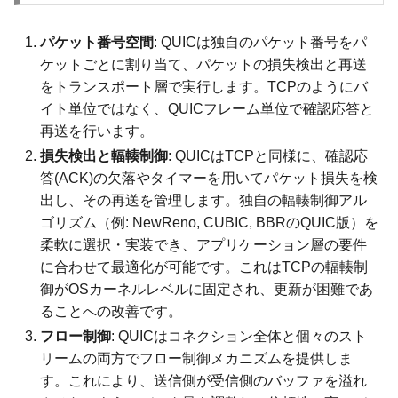
パケット番号空間
: QUICは独自のパケット番号をパ
ケットごとに割り当て、パケットの損失検出と再送
をトランスポート層で実行します。TCPのようにバ
イト単位ではなく、QUICフレーム単位で確認応答と
再送を行います。
損失検出と輻輳制御
: QUICはTCPと同様に、確認応
答(ACK)の欠落やタイマーを用いてパケット損失を検
出し、その再送を管理します。独自の輻輳制御アル
ゴリズム（例: NewReno, CUBIC, BBRのQUIC版）を
柔軟に選択・実装でき、アプリケーション層の要件
に合わせて最適化が可能です。これはTCPの輻輳制
御がOSカーネルレベルに固定され、更新が困難であ
ることへの改善です。
フロー制御
: QUICはコネクション全体と個々のスト
リームの両方でフロー制御メカニズムを提供しま
す。これにより、送信側が受信側のバッファを溢れ