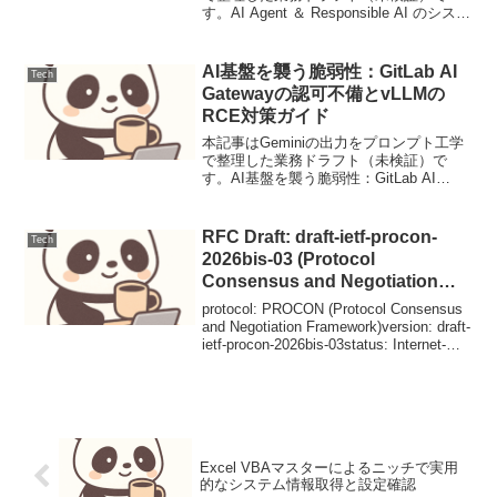
す。AI Agent ＆ Responsible AI のシステ
ムデザインパターン：自律性と信頼性を
両立するアーキテクチャの設計指針【要
点サマリ】大規模言語モデル（...
AI基盤を襲う脆弱性：GitLab AI
Tech
Gatewayの認可不備とvLLMの
RCE対策ガイド
本記事はGeminiの出力をプロンプト工学
で整理した業務ドラフト（未検証）で
す。AI基盤を襲う脆弱性：GitLab AI
Gatewayの認可不備とvLLMのRCE対策ガ
イド【脅威の概要と背景】GitLab AI
Gatewayにおける認可...
RFC Draft: draft-ietf-procon-
Tech
2026bis-03 (Protocol
Consensus and Negotiation
Framework)
protocol: PROCON (Protocol Consensus
and Negotiation Framework)version: draft-
ietf-procon-2026bis-03status: Internet-
Dra...
Excel VBAマスターによるニッチで実用
的なシステム情報取得と設定確認