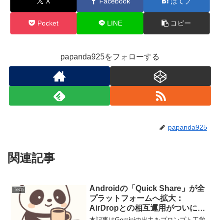
X
Facebook
はてブ
Pocket
LINE
コピー
papanda925をフォローする
papanda925
関連記事
Androidの「Quick Share」が全
Tech
プラットフォームへ拡大：
AirDropとの相互運用がついに実
現
本記事はGeminiの出力をプロンプト工学