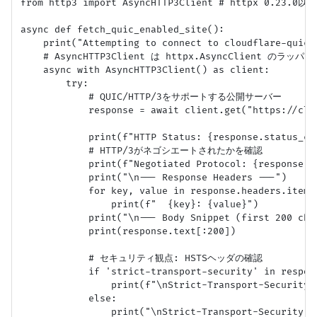
from http3 import AsyncHTTP3Client # httpx 0.23.
async def fetch_quic_enabled_site():

    print("Attempting to connect to cloudflare-quic.c
    # AsyncHTTP3Client は httpx.AsyncClient のラッ
    async with AsyncHTTP3Client() as client:

        try:

            # QUIC/HTTP/3をサポートする公開サーバー

            response = await client.get("https://clou
            print(f"HTTP Status: {response.status_cod
            # HTTP/3がネゴシエートされたかを確認

            print(f"Negotiated Protocol: {response.ht
            print("\n--- Response Headers ---")

            for key, value in response.headers.items(
                print(f"  {key}: {value}")

            print("\n--- Body Snippet (first 200 char
            print(response.text[:200])

            # セキュリティ観点: HSTSヘッダの確認

            if 'strict-transport-security' in respons
                print(f"\nStrict-Transport-Security 
            else:

                print("\nStrict-Transport-Security (H