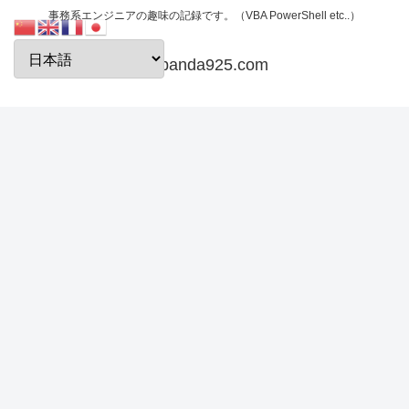
事務系エンジニアの趣味の記録です。（VBA PowerShell etc..）
papanda925.com