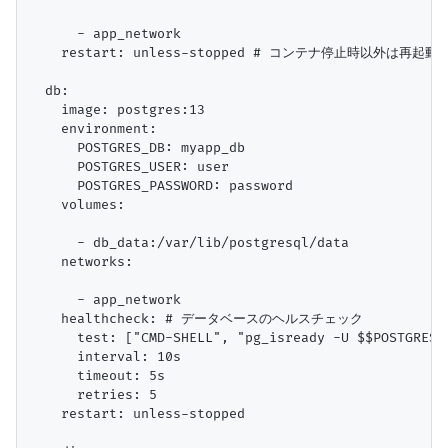
      - app_network

    restart: unless-stopped # コンテナ停止時以外は再起動

  db:

    image: postgres:13

    environment:

      POSTGRES_DB: myapp_db

      POSTGRES_USER: user

      POSTGRES_PASSWORD: password

    volumes:

      - db_data:/var/lib/postgresql/data

    networks:

      - app_network

    healthcheck: # データベースのヘルスチェック

      test: ["CMD-SHELL", "pg_isready -U $$POSTGRES_U
      interval: 10s

      timeout: 5s

      retries: 5

    restart: unless-stopped
