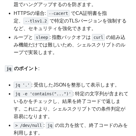
題でハングアップするのを防ぎます。
HTTPSの場合:
でCA証明書を指
--cacert
定、
で特定のTLSバージョンを強制する
--tlsv1.2
など、セキュリティを強化できます。
ループと
: 指数バックオフは
の組み込
sleep
curl
み機能だけでは難しいため、シェルスクリプトのル
ープで実装します。
のポイント
:
jq
: 受信したJSONを整形して表示します。
jq '.'
: 特定の文字列が含まれて
jq -e 'contains("...")'
いるかをチェックし、結果を終了コードで返しま
す。これにより、シェルスクリプトでの条件判定が
容易になります。
:
の出力を捨て、終了コードのみを
> /dev/null
jq
利用します。