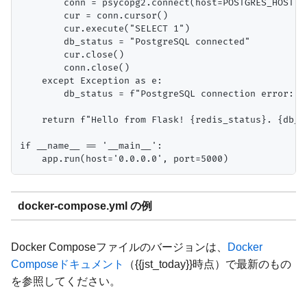
        conn = psycopg2.connect(host=POSTGRES_HOST, 
        cur = conn.cursor()

        cur.execute("SELECT 1")

        db_status = "PostgreSQL connected"

        cur.close()

        conn.close()

    except Exception as e:

        db_status = f"PostgreSQL connection error: {e
    return f"Hello from Flask! {redis_status}. {db_st
if __name__ == '__main__':

docker-compose.yml の例
Docker Composeファイルのバージョンは、
Docker
Composeドキュメント
（{{jst_today}}時点）で最新のもの
を参照してください。