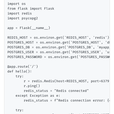
import os

from flask import Flask

import redis

import psycopg2

app = Flask(__name__)

REDIS_HOST = os.environ.get('REDIS_HOST', 'redis')

POSTGRES_HOST = os.environ.get('POSTGRES_HOST', 'db')
POSTGRES_DB = os.environ.get('POSTGRES_DB', 'myapp_db
POSTGRES_USER = os.environ.get('POSTGRES_USER', 'user
POSTGRES_PASSWORD = os.environ.get('POSTGRES_PASSWORD
@app.route('/')

def hello():

    try:

        r = redis.Redis(host=REDIS_HOST, port=6379, d
        r.ping()

        redis_status = "Redis connected"

    except Exception as e:

        redis_status = f"Redis connection error: {e}"
    try:
