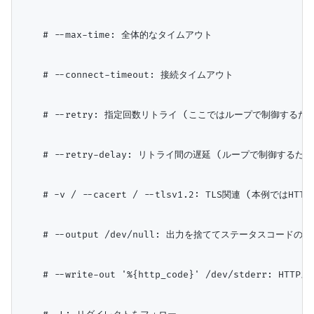
    # --max-time: 全体的なタイムアウト

    # --connect-timeout: 接続タイムアウト

    # --retry: 指定回数リトライ (ここではループで制御するため
    # --retry-delay: リトライ間の遅延 (ループで制御するため0
    # -v / --cacert / --tlsv1.2: TLS関連 (本例では
    # --output /dev/null: 出力を捨ててステータスコードの
    # --write-out '%{http_code}' /dev/stderr: