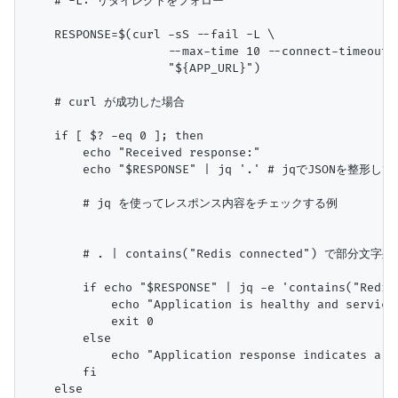
    # -L: リダイレクトをフォロー

    RESPONSE=$(curl -sS --fail -L \

                    --max-time 10 --connect-timeout 5
                    "${APP_URL}")

    # curl が成功した場合

    if [ $? -eq 0 ]; then

        echo "Received response:"

        echo "$RESPONSE" | jq '.' # jqでJSONを整形して
        # jq を使ってレスポンス内容をチェックする例

        # . | contains("Redis connected") で部分文
        if echo "$RESPONSE" | jq -e 'contains("Redis
            echo "Application is healthy and services
            exit 0

        else

            echo "Application response indicates a p
        fi

    else
