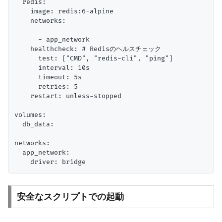
  redis:

    image: redis:6-alpine

    networks:

      - app_network

    healthcheck: # Redisのヘルスチェック

      test: ["CMD", "redis-cli", "ping"]

      interval: 10s

      timeout: 5s

      retries: 5

    restart: unless-stopped

volumes:

  db_data:

networks:

  app_network:

安全なスクリプトでの起動