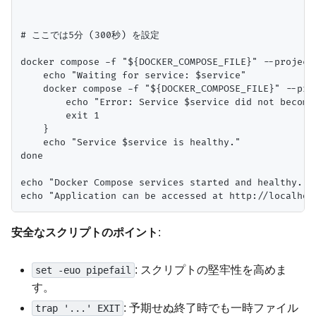
# ここでは5分 (300秒) を設定

docker compose -f "${DOCKER_COMPOSE_FILE}" --project
    echo "Waiting for service: $service"

    docker compose -f "${DOCKER_COMPOSE_FILE}" --pro
        echo "Error: Service $service did not become
        exit 1

    }

    echo "Service $service is healthy."

done

echo "Docker Compose services started and healthy."

安全なスクリプトのポイント
:
: スクリプトの堅牢性を高めま
set -euo pipefail
す。
: 予期せぬ終了時でも一時ファイル
trap '...' EXIT