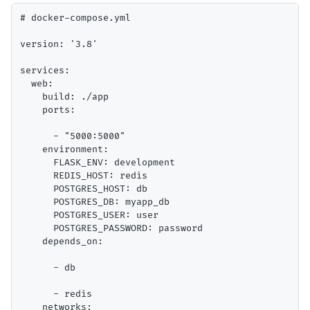
# docker-compose.yml

version: '3.8'

services:

  web:

    build: ./app

    ports:

      - "5000:5000"

    environment:

      FLASK_ENV: development

      REDIS_HOST: redis

      POSTGRES_HOST: db

      POSTGRES_DB: myapp_db

      POSTGRES_USER: user

      POSTGRES_PASSWORD: password

    depends_on:

      - db

      - redis

    networks:
