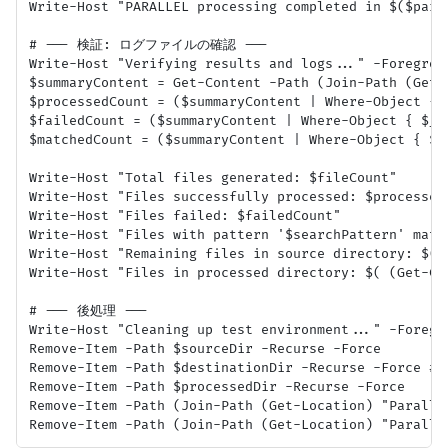
Write-Host "PARALLEL processing completed in $($para
# --- 検証: ログファイルの確認 ---

Write-Host "Verifying results and logs..." -Foregroun
$summaryContent = Get-Content -Path (Join-Path (Get-
$processedCount = ($summaryContent | Where-Object { 
$failedCount = ($summaryContent | Where-Object { $_.S
$matchedCount = ($summaryContent | Where-Object { $_
Write-Host "Total files generated: $fileCount"

Write-Host "Files successfully processed: $processedC
Write-Host "Files failed: $failedCount"

Write-Host "Files with pattern '$searchPattern' match
Write-Host "Remaining files in source directory: $( 
Write-Host "Files in processed directory: $( (Get-Chi
# --- 後処理 ---

Write-Host "Cleaning up test environment..." -Foregro
Remove-Item -Path $sourceDir -Recurse -Force

Remove-Item -Path $destinationDir -Recurse -Force # E
Remove-Item -Path $processedDir -Recurse -Force

Remove-Item -Path (Join-Path (Get-Location) "Parallel