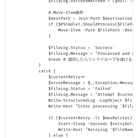
                $fileLog.PatternMatched = ($null 
                # Move-Item操作

                $destPath = Join-Path $destination $f
                if ($PSCmdlet.ShouldProcess($FilePath
                    Move-Item -Path $FilePath -Desti
                }

                $fileLog.Status = 'Success'

                $fileLog.Message = "Processed and mov
                break # 成功したらリトライループを抜ける

            }

            catch {

                $currentRetry++

                $errorMessage = $_.Exception.Message

                $fileLog.Status = 'Failed'

                $fileLog.Message = "Attempt $currentR
                Write-StructuredLog -LogObject $fileL
                Write-Host "Error processing '$fileN
                if ($currentRetry -lt $maxRetries) {

                    Start-Sleep -Seconds $retryDelay

                    Write-Host "Retrying '$fileName'
                } else {
