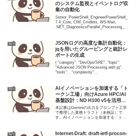
われま...
のシステム監視とイベントログ収
集の自動化
Senior_PowerShell_EngineerPowerShell_
7.4_Core, CIM_Cmdlets, WS-Man,
.NET_DiagnosticsParallel_Processing_vi
a_CimSession本記...
JSONログの高度な集計自動化：
Tech
jqを用いたグルーピングと統計レ
ポートの生成
{ "category": "DevOps/SRE", "topic":
"Advanced JSON Processing with jq",
"tools": , "complexity":
"Intermediate/Advanced...
AIイノベーションを加速する「ト
Tech
ークン工場」向けAzure HPC/AI
基盤設計：ND H100 v5を活用し
た超大規模トレーニング環境
本記事はGeminiの出力をプロンプト工学
で整理した業務ドラフト（未検証）で
す。AIイノベーションを加速する「トー
クン工場」向けAzure HPC/AI基盤設計：
ND H100 v5を活用した超大規模トレーニ
ング環境【導入】大規模言語モデル...
Internet-Draft: draft-ietf-procon-
Tech