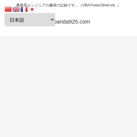
事務系エンジニアの趣味の記録です。（VBA PowerShell etc..）
papanda925.com