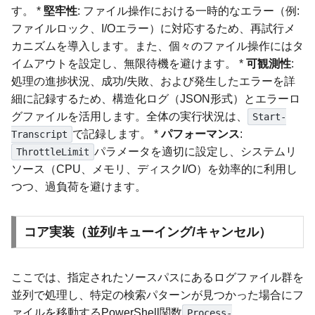
す。 *
堅牢性
: ファイル操作における一時的なエラー（例:
ファイルロック、I/Oエラー）に対応するため、再試行メ
カニズムを導入します。また、個々のファイル操作にはタ
イムアウトを設定し、無限待機を避けます。 *
可観測性
:
処理の進捗状況、成功/失敗、および発生したエラーを詳
細に記録するため、構造化ログ（JSON形式）とエラーロ
グファイルを活用します。全体の実行状況は、
Start-
で記録します。 *
パフォーマンス
:
Transcript
パラメータを適切に設定し、システムリ
ThrottleLimit
ソース（CPU、メモリ、ディスクI/O）を効率的に利用し
つつ、過負荷を避けます。
コア実装（並列/キューイング/キャンセル）
ここでは、指定されたソースパスにあるログファイル群を
並列で処理し、特定の検索パターンが見つかった場合にフ
ァイルを移動するPowerShell関数
Process-