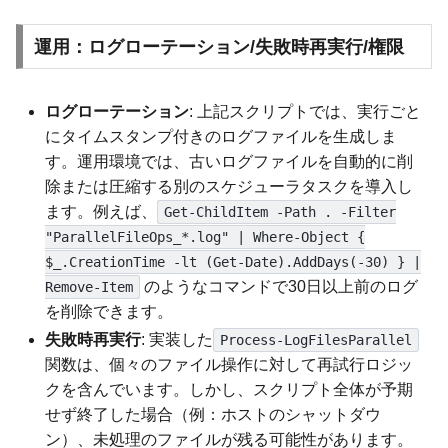
運用：ログローテーション/失敗時再実行/権限
ログローテーション
: 上記スクリプトでは、実行ごと
にタイムスタンプ付きのログファイルを生成しま
す。運用環境では、古いログファイルを自動的に削
除または圧縮する別のスケジューラタスクを導入し
ます。例えば、
Get-ChildItem -Path . -Filter
"ParallelFileOps_*.log" | Where-Object {
$_.CreationTime -lt (Get-Date).AddDays(-30) } |
のようなコマンドで30日以上前のログ
Remove-Item
を削除できます。
失敗時再実行
: 実装した
Process-LogFilesParallel
関数は、個々のファイル操作に対して再試行ロジッ
クを含んでいます。しかし、スクリプト全体が予期
せず終了した場合（例：ホストのシャットダウ
ン）、未処理のファイルが残る可能性があります。