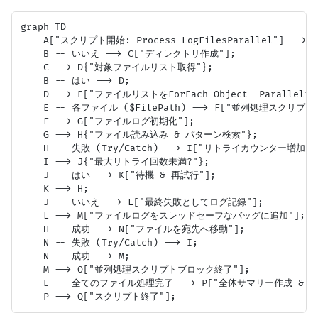
graph TD

    A["スクリプト開始: Process-LogFilesParallel"] --
    B -- いいえ --> C["ディレクトリ作成"];

    C --> D{"対象ファイルリスト取得"};

    B -- はい --> D;

    D --> E["ファイルリストをForEach-Object -Parallelで
    E -- 各ファイル ($FilePath) --> F["並列処理スクリプト
    F --> G["ファイルログ初期化"];

    G --> H{"ファイル読み込み & パターン検索"};

    H -- 失敗 (Try/Catch) --> I["リトライカウンター増加"];
    I --> J{"最大リトライ回数未満?"};

    J -- はい --> K["待機 & 再試行"];

    K --> H;

    J -- いいえ --> L["最終失敗としてログ記録"];

    L --> M["ファイルログをスレッドセーフなバッグに追加"];

    H -- 成功 --> N["ファイルを宛先へ移動"];

    N -- 失敗 (Try/Catch) --> I;

    N -- 成功 --> M;

    M --> O["並列処理スクリプトブロック終了"];

    E -- 全てのファイル処理完了 --> P["全体サマリー作成 & JS