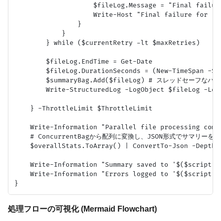
                    $fileLog.Message = "Final failur
                    Write-Host "Final failure for '$
                }

            }

        } while ($currentRetry -lt $maxRetries)

        $fileLog.EndTime = Get-Date

        $fileLog.DurationSeconds = (New-TimeSpan -St
        $summaryBag.Add($fileLog) # スレッドセーフなバ
        Write-StructuredLog -LogObject $fileLog -LogF
    } -ThrottleLimit $ThrottleLimit

    Write-Information "Parallel file processing compl
    # ConcurrentBagから配列に変換し、JSON形式でサマリーを保
    $overallStats.ToArray() | ConvertTo-Json -Depth 
    Write-Information "Summary saved to '$($script:Su
    Write-Information "Errors logged to '$($script:Er
処理フローの可視化 (Mermaid Flowchart)