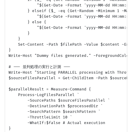
            "$(Get-Date -Format 'yyyy-MM-dd HH:mm
        } elseif ($_ -eq (Get-Random -Minimum 1 -Maxi
            "$(Get-Date -Format 'yyyy-MM-dd HH:mm:ss
        } else {

            "$(Get-Date -Format 'yyyy-MM-dd HH:mm:ss
        }

    }

    Set-Content -Path $filePath -Value $content -Enco
}

Write-Host "Dummy files generated." -ForegroundColor 
# --- 並列処理の実行と計測 ---

Write-Host "Starting PARALLEL processing with Thrott
$sourceFilesParallel = Get-ChildItem -Path $sourceDi
$parallelResult = Measure-Command {

    Process-LogFilesParallel `

        -SourcePaths $sourceFilesParallel `

        -DestinationPath $processedDir `

        -SearchPattern $searchPattern `

        -ThrottleLimit 10 `

        -WhatIf:$false # Actual execution

}
