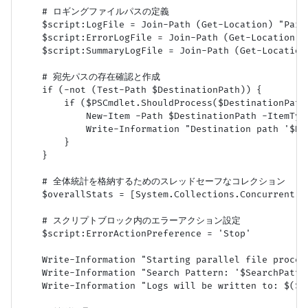
    # ロギングファイルパスの定義

    $script:LogFile = Join-Path (Get-Location) "Para
    $script:ErrorLogFile = Join-Path (Get-Location) 
    $script:SummaryLogFile = Join-Path (Get-Location
    # 宛先パスの存在確認と作成

    if (-not (Test-Path $DestinationPath)) {

        if ($PSCmdlet.ShouldProcess($DestinationPath,
            New-Item -Path $DestinationPath -ItemType
            Write-Information "Destination path '$Des
        }

    }

    # 全体統計を格納するためのスレッドセーフなコレクション

    $overallStats = [System.Collections.Concurrent.Co
    # スクリプトブロック内のエラーアクション設定

    $script:ErrorActionPreference = 'Stop'

    Write-Information "Starting parallel file proces
    Write-Information "Search Pattern: '$SearchPatter
    Write-Information "Logs will be written to: $($s