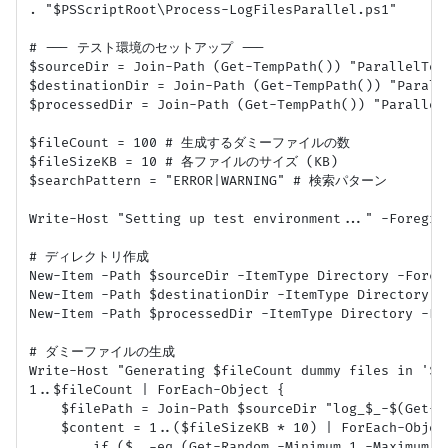
. "$PSScriptRoot\Process-LogFilesParallel.ps1"

# --- テスト環境のセットアップ ---

$sourceDir = Join-Path (Get-TempPath()) "ParallelTes
$destinationDir = Join-Path (Get-TempPath()) "Parall
$processedDir = Join-Path (Get-TempPath()) "Parall
$fileCount = 100 # 生成するダミーファイルの数

$fileSizeKB = 10 # 各ファイルのサイズ (KB)

$searchPattern = "ERROR|WARNING" # 検索パターン

Write-Host "Setting up test environment..." -Foregrou
# ディレクトリ作成

New-Item -Path $sourceDir -ItemType Directory -Force 
New-Item -Path $destinationDir -ItemType Directory -F
New-Item -Path $processedDir -ItemType Directory -For
# ダミーファイルの生成

Write-Host "Generating $fileCount dummy files in '$s
1..$fileCount | ForEach-Object {

    $filePath = Join-Path $sourceDir "log_$_-$(Get-Ra
    $content = 1..($fileSizeKB * 10) | ForEach-Object
        if ($_ -eq (Get-Random -Minimum 1 -Maximum ($