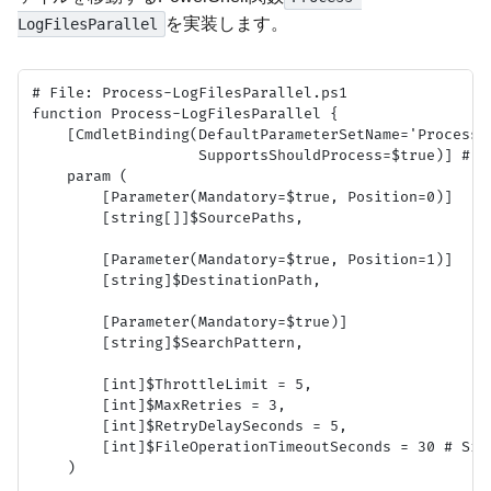
を実装します。
LogFilesParallel
# File: Process-LogFilesParallel.ps1

function Process-LogFilesParallel {

    [CmdletBinding(DefaultParameterSetName='ProcessFi
                   SupportsShouldProcess=$true)] # Sh
    param (

        [Parameter(Mandatory=$true, Position=0)]

        [string[]]$SourcePaths,

        [Parameter(Mandatory=$true, Position=1)]

        [string]$DestinationPath,

        [Parameter(Mandatory=$true)]

        [string]$SearchPattern,

        [int]$ThrottleLimit = 5,

        [int]$MaxRetries = 3,

        [int]$RetryDelaySeconds = 5,

        [int]$FileOperationTimeoutSeconds = 30 # Sim
    )
