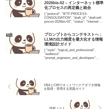
2026bis-02 – インターネット標準
化プロセスの再定義と統合
{ "protocol": "IETF-PROCESS-
CONSOLIDATION", "draft_id": "draft-ietf-
procon-2026bis-02", "status": "Internet-
Draft", "int...
プロンプトからコンテキストへ：
Tech
LLMの出力精度を最大化する情報
環境設計ガイド
{ "style": "logical_and_professional",
"audience":
"prompt_engineers_and_developers",
"focus": "context_engineering_for_...
VBAとCIMでネットワークアダプタ情報
を取得・管理する実践ガイド
技術ノート