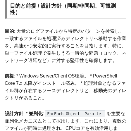
目的と前提 / 設計方針（同期/非同期、可観測
性）
目的
: 大量のログファイルから特定のパターンを検索し、
一致するファイルを処理済みディレクトリへ移動する作業
を、高速かつ安定的に実行することを目指します。特に、
単一ファイル処理で発生しうる一時的な問題（ロック、ネ
ットワーク遅延など）に対する堅牢性も確保します。
前提
: * Windows Server/Client OS環境。 * PowerShell
Core 7.x 以降がインストール済み。 * 処理対象となるファ
イル群が存在するソースディレクトリと、移動先のディレ
クトリがあること。
設計方針
: *
並列化
:
を主要な
ForEach-Object -Parallel
並列化メカニズムとして採用します。これにより、複数の
ファイルが同時に処理され、CPUコアを有効活用しま