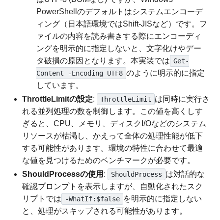
PowerShellのデフォルトはシステムエンコーデ
ィング（日本語環境ではShift-JISなど）です。フ
ァイルの内容を読み書きする際にエンコーディ
ングを明示的に指定しないと、文字化けやデー
タ破損の原因となります。本実装では
Get-
のように明示的に指定
Content -Encoding UTF8
しています。
ThrottleLimitの設定
:
は同時に実行さ
ThrottleLimit
れる並列処理の数を制御します。この値を高くしす
ぎると、CPU、メモリ、ディスクI/Oなどのシステム
リソースが枯渇し、かえって全体の処理性能が低下
する可能性があります。環境の特性に合わせて最適
な値を見つけるためのベンチマークが必要です。
ShouldProcessの使用
:
は対話的な
ShouldProcess
確認プロンプトを表示しますが、自動化されたスク
リプトでは
を明示的に指定しない
-WhatIf:$false
と、処理がスキップされる可能性があります。