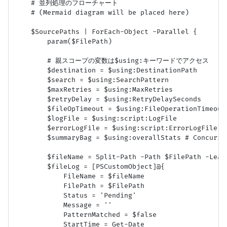
    # 並列処理のフローチャート

    # (Mermaid diagram will be placed here)

    $SourcePaths | ForEach-Object -Parallel {

        param($FilePath)

        # 親スコープの変数は$using:キーワードでアクセス

        $destination = $using:DestinationPath

        $search = $using:SearchPattern

        $maxRetries = $using:MaxRetries

        $retryDelay = $using:RetryDelaySeconds

        $fileOpTimeout = $using:FileOperationTimeoutS
        $logFile = $using:script:LogFile

        $errorLogFile = $using:script:ErrorLogFile

        $summaryBag = $using:overallStats # Concu
        $fileName = Split-Path -Path $FilePath -Leaf

        $fileLog = [PSCustomObject]@{

            FileName = $fileName

            FilePath = $FilePath

            Status = 'Pending'

            Message = ''

            PatternMatched = $false

            StartTime = Get-Date
