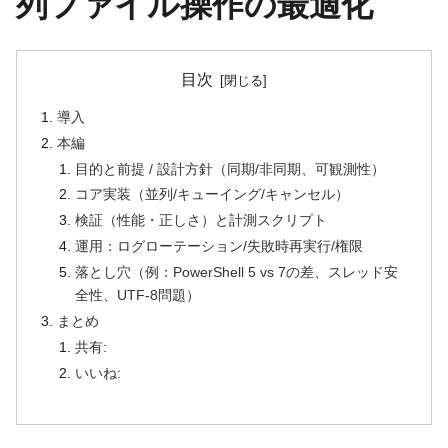
列ファイル操作の最適化
目次
導入
本編
目的と前提 / 設計方針（同期/非同期、可観測性）
コア実装（並列/キューイング/キャンセル）
検証（性能・正しさ）と計測スクリプト
運用：ログローテーション/失敗時再実行/権限
落とし穴（例：PowerShell 5 vs 7の差、スレッド安
全性、UTF-8問題）
まとめ
共有:
いいね: