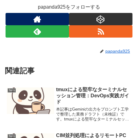
papanda925をフォローする
papanda925
関連記事
tmuxによる堅牢なターミナルセ
Tech
ッション管理：DevOps実践ガイ
ド
本記事はGeminiの出力をプロンプト工学
で整理した業務ドラフト（未検証）で
す。tmuxによる堅牢なターミナルセッシ
ョン管理：DevOps実践ガイドDevOpsの
現場では、複数のサーバーやサービスを
同時に監視・操作することが日常的に行
CIM並列処理によるリモートPC
Tech