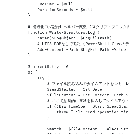
            EndTime = $null

            DurationSeconds = $null

        }

        # 構造化ログ記録用ヘルパー関数 (スクリプトブロック内
        function Write-StructuredLog {

            param($LogObject, $LogFilePath)

            # UTF8 BOMなしで追記 (PowerShell Coreのデフ
            Add-Content -Path $LogFilePath -Value ($
        }

        $currentRetry = 0

        do {

            try {

                # ファイル読み込みのタイムアウトをシミュレー
                $readStarted = Get-Date

                $fileContent = Get-Content -Path $Fil
                # ここで意図的に遅延を挿入してタイムアウトをテスト
                if ((New-TimeSpan -Start $readStarte
                    throw "File read operation timed
                }

                $match = $fileContent | Select-String