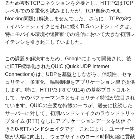
るため複数TCPコネクションを必要とし、HTTP/2はTCP
レベルでの多重化を試みましたが、TCP自身のHOL
blocking問題は解決しませんでした。さらに、TCPの3ウ
ェイハンドシェイクとそれに続くTLSハンドシェイクは、
特にモバイル環境や遠距離での通信において大きな初期レ
イテンシを引き起こしていました。
この課題を解決するため、Googleによって開発され、後
にIETF標準化されたQUIC (Quick UDP Internet
Connections) は、UDPを基盤としながら、信頼性、セキ
ュリティ、多重化、輻輳制御をアプリケーション層で提供
します。特に、HTTP/3 (RFC 9114) の基盤プロトコルと
して、そのパフォーマンスとセキュリティ特性が注目され
ています。QUICの主要な特徴の一つが、過去に接続した
サーバーに対して、初期ハンドシェイクのラウンドトリッ
プタイム (RTT) なしにアプリケーションデータを送信で
きる
0-RTTハンドシェイク
です。これにより、ユーザー体
験が大幅に向上し、ウェブサイトのロード時間短縮に貢献