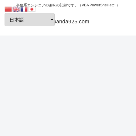
事務系エンジニアの趣味の記録です。（VBA PowerShell etc..）
papanda925.com