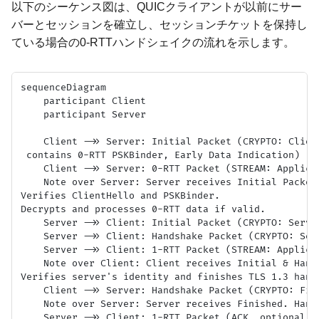
以下のシーケンス図は、QUICクライアントが以前にサー
バーとセッションを確立し、セッションチケットを保持し
ている場合の0-RTTハンドシェイクの流れを示します。
sequenceDiagram

    participant Client

    participant Server

    Client ->> Server: Initial Packet (CRYPTO: Clien
 contains 0-RTT PSKBinder, Early Data Indication)

    Client ->> Server: 0-RTT Packet (STREAM: Applicat
    Note over Server: Server receives Initial Packet
Verifies ClientHello and PSKBinder.
Decrypts and processes 0-RTT data if valid.

    Server ->> Client: Initial Packet (CRYPTO: Serve
    Server ->> Client: Handshake Packet (CRYPTO: Ser
    Server ->> Client: 1-RTT Packet (STREAM: Applica
    Note over Client: Client receives Initial & Hand
Verifies server's identity and finishes TLS 1.3 hands
    Client ->> Server: Handshake Packet (CRYPTO: Fini
    Note over Server: Server receives Finished. Hands