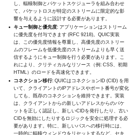
し、輻輳制御とパケットスケジューラを組み合わせ
て、パケットロスが特定のストリームに限定的な影
響を与えるように設計する必要があります。
キュー制御と優先度
: アプリケーションはストリーム
に優先度を付与できます (RFC 9218)。QUIC実装
は、この優先度情報を尊重し、高優先度のストリー
ムのフレームを低優先度のストリームよりも早く送
信するようにキュー制御を行う必要があります。こ
れにより、クリティカルなリソース（例: CSS、初期
HTML）のロードを高速化できます。
コネクション移行
: QUICはコネクションID (CID) を用
いて、クライアントのIPアドレスやポート番号が変化
しても、既存のコネクションを維持できます。実装
は、クライアントからの新しいアドレスからのパケ
ットを正しく認証し、新しいCIDを発行したり、古い
CIDを無効にしたりするロジックを安全に処理する必
要があります。特に、新しいパスへの移行時には、
一時的に輻輳ウィンドウをリセットするなど、セキ