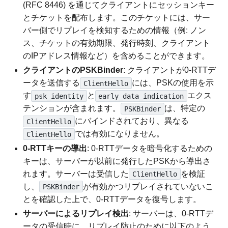
(RFC 8446) を通じてクライアントにセッションキー
とチケットを配布します。このチケットには、サー
バー側でリプレイを検知するための情報（例: ノン
ス、チケットの有効期限、発行時刻、クライアント
のIPアドレス情報など）を含めることができます。
クライアントのPSKBinder
: クライアントが0-RTTデ
ータを送信する
には、PSKの使用を示
ClientHello
す
と
エクス
psk_identity
early_data_indication
テンションが含まれます。
は、特定の
PSKBinder
にバインドされており、異なる
ClientHello
では有効になりません。
ClientHello
0-RTTキーの導出
: 0-RTTデータを暗号化するための
キーは、サーバーが以前に発行したPSKから導出さ
れます。サーバーは受信した
を検証
ClientHello
し、
が有効かつリプレイされていないこ
PSKBinder
とを確認した上で、0-RTTデータを復号します。
サーバーによるリプレイ検出
: サーバーは、0-RTTデ
ータの受信時に、リプレイ防止のために以下のよう