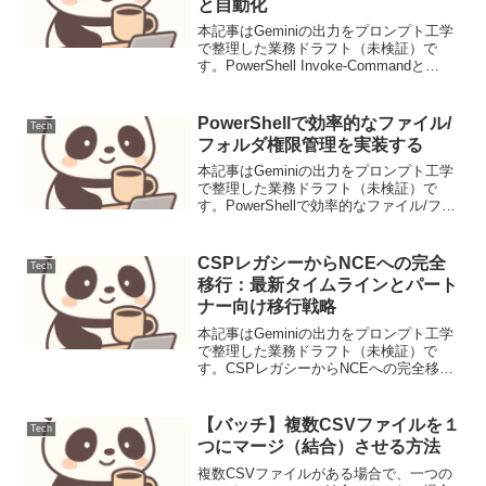
と自動化
本記事はGeminiの出力をプロンプト工学
で整理した業務ドラフト（未検証）で
す。PowerShell Invoke-Commandと
WinRMを活用したリモート管理と自動化
Windows環境におけるサーバー管理や自
動化において、PowerS...
PowerShellで効率的なファイル/
Tech
フォルダ権限管理を実装する
本記事はGeminiの出力をプロンプト工学
で整理した業務ドラフト（未検証）で
す。PowerShellで効率的なファイル/フォ
ルダ権限管理を実装するファイルやフォ
ルダのアクセス権限管理は、システムの
セキュリティと運用の両面において極め
CSPレガシーからNCEへの完全
Tech
て重要で...
移行：最新タイムラインとパート
ナー向け移行戦略
本記事はGeminiの出力をプロンプト工学
で整理した業務ドラフト（未検証）で
す。CSPレガシーからNCEへの完全移
行：最新タイムラインとパートナー向け
移行戦略【導入】パートナー企業の収益
保護と運用の安定化を目指し、CSP
【バッチ】複数CSVファイルを１
Tech
Legacyサブス...
つにマージ（結合）させる方法
複数CSVファイルがある場合で、一つの