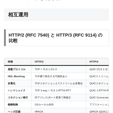
相互運用
HTTP/2 (RFC 7540) と HTTP/3 (RFC 9114) の
比較
特徴
HTTP/2
HTTP/3
基盤プロトコル
TCP + TLS 1.2/1.3
QUIC (TLS 1.3) + 
HOL Blocking
TCP層で発生する可能性あり
QUICストリーム多
多重化
TCPコネクション上でストリームを多重化
QUICコネクション
ハンドシェイク
TCP 3-way + TLS 1-RTT/0-RTT
QUIC 1-RTT/0-RTT (
コネクション移行
IPアドレス/ポート変更で再確立
QUIC Connecti
輻輳制御
OSカーネル依存
アプリケーション層
ヘッダ圧縮
HPACK
QPACK (QUICに