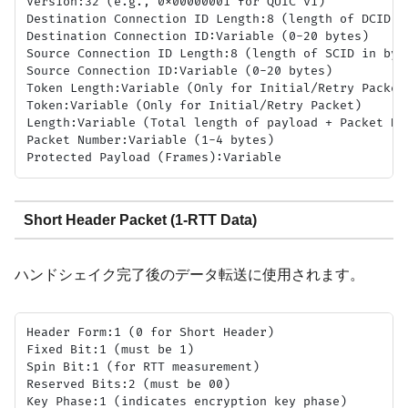
Version:32 (e.g., 0x00000001 for QUIC v1)

Destination Connection ID Length:8 (length of DCID in
Destination Connection ID:Variable (0-20 bytes)

Source Connection ID Length:8 (length of SCID in byte
Source Connection ID:Variable (0-20 bytes)

Token Length:Variable (Only for Initial/Retry Packet,
Token:Variable (Only for Initial/Retry Packet)

Length:Variable (Total length of payload + Packet Nu
Packet Number:Variable (1-4 bytes)

Short Header Packet (1-RTT Data)
ハンドシェイク完了後のデータ転送に使用されます。
Header Form:1 (0 for Short Header)

Fixed Bit:1 (must be 1)

Spin Bit:1 (for RTT measurement)

Reserved Bits:2 (must be 00)

Key Phase:1 (indicates encryption key phase)
