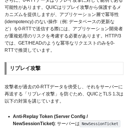
さらに、0-RTTデータはリプレイ攻撃に対して脆弱である
可能性があります。QUICはリプレイ攻撃から保護するメ
カニズムを提供しますが、アプリケーション層で冪等性
(idempotency) のない操作（例: データベースの更新な
ど）を0-RTTで送信する際には、アプリケーション開発者
が重複処理のリスクを考慮する必要があります。HTTP/3
では、GET/HEADのような冪等なリクエストのみを0-
RTTで推奨しています。
リプレイ攻撃
攻撃者が過去の0-RTTデータを傍受し、それをサーバーに
再送する「リプレイ攻撃」を防ぐため、QUICとTLS 1.3は
以下の対策を講じています。
Anti-Replay Token (Server Config /
NewSessionTicket)
: サーバーは
NewSessionTicket