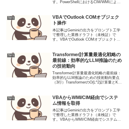
す。PowerShellにおけるCIM/WMIによる
大規模システム情報取得と運用導入
Windows環境において、システム情報を
効率的に取得し管理することは、日常の
VBAでOutlook COMオブジェク
Tech
運...
ト操作
本記事はGeminiの出力をプロンプト工学
で整理した業務ドラフト（未検証）で
す。VBAでOutlook COMオブジェクト操
作背景と要件企業活動において、メール
の送受信や添付ファイルの管理は日常的
に発生する定型業務です。これらの業務
Transformer計算量最適化戦略の
Tech
は手作業...
最前線：効率的なLLM推論のため
の技術動向
Transformer計算量最適化戦略の最前線：
効率的なLLM推論のための技術動向要点
（3行）TransformerのO(L^2)計算量とKV
キャッシュの肥大化がLLM推論の主要な
ボトルネックであり、これらの改善が急
務となっています。Fla...
VBAからWMI/CIM経由でシステ
Tech
ム情報を取得
本記事はGeminiの出力をプロンプト工学
で整理した業務ドラフト（未検証）で
す。VBAからWMI/CIM経由でシステム情
報を取得背景と要件企業内のシステム運
用において、クライアントPCやサーバー