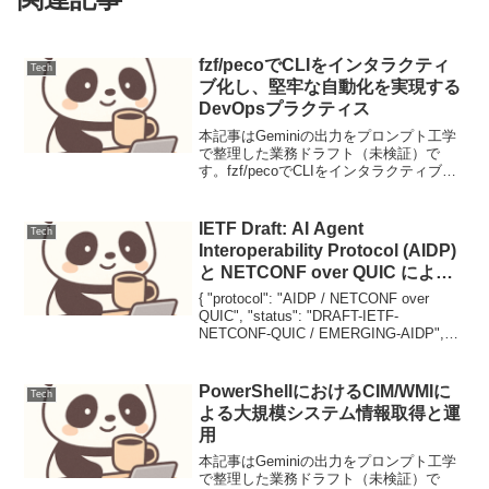
fzf/pecoでCLIをインタラクティ
Tech
ブ化し、堅牢な自動化を実現する
DevOpsプラクティス
本記事はGeminiの出力をプロンプト工学
で整理した業務ドラフト（未検証）で
す。fzf/pecoでCLIをインタラクティブ化
し、堅牢な自動化を実現するDevOpsプラ
クティスDevOps環境において、コマンド
ラインインターフェース（CLI）...
IETF Draft: AI Agent
Tech
Interoperability Protocol (AIDP)
と NETCONF over QUIC による
次世代ネットワーク自動化
{ "protocol": "AIDP / NETCONF over
QUIC", "status": "DRAFT-IETF-
NETCONF-QUIC / EMERGING-AIDP",
"layers": , "keywords": }...
PowerShellにおけるCIM/WMIに
Tech
よる大規模システム情報取得と運
用
本記事はGeminiの出力をプロンプト工学
で整理した業務ドラフト（未検証）で