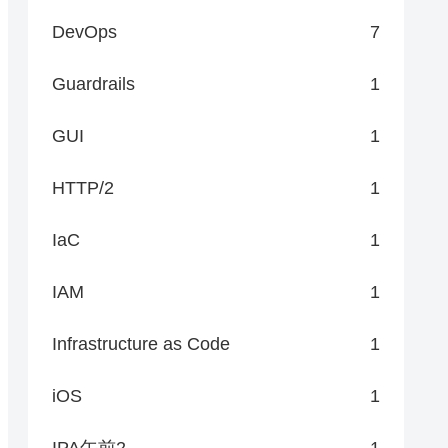
DevOps
7
Guardrails
1
GUI
1
HTTP/2
1
IaC
1
IAM
1
Infrastructure as Code
1
iOS
1
IPA午前2
1