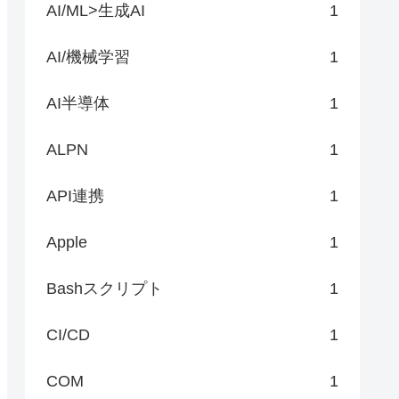
AI/ML>生成AI
1
AI/機械学習
1
AI半導体
1
ALPN
1
API連携
1
Apple
1
Bashスクリプト
1
CI/CD
1
COM
1