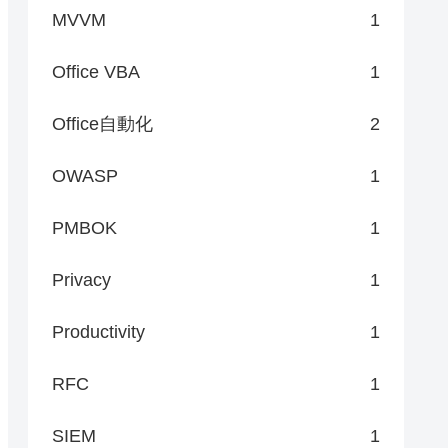
MVVM
1
Office VBA
1
Office自動化
2
OWASP
1
PMBOK
1
Privacy
1
Productivity
1
RFC
1
SIEM
1