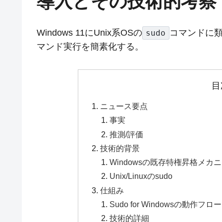
導入とその技術的考察
Windows 11にUnix系OSの
コマンドに
sudo
マンド実行を簡素化する。
目
ニュース要点
事実
推測/評価
技術的背景
Windowsの既存特権昇格メカ
Unix/Linuxのsudo
仕組み
Sudo for Windowsの動作フロー
技術的詳細