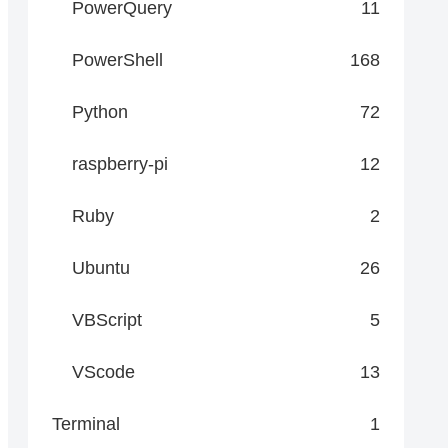
PowerQuery
11
PowerShell
168
Python
72
raspberry-pi
12
Ruby
2
Ubuntu
26
VBScript
5
VScode
13
Terminal
1