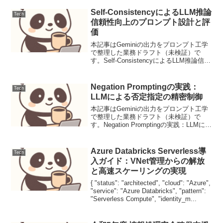
ト工学で整理した業務ドラフト（未検
証）です...
Self-ConsistencyによるLLM推論
Tech
信頼性向上のプロンプト設計と評
価
本記事はGeminiの出力をプロンプト工学
で整理した業務ドラフト（未検証）で
す。Self-ConsistencyによるLLM推論信頼
性向上のプロンプト設計と評価大規模言
語モデル（LLM）は多様なタスクで優れ
た性能を発揮しますが、特に複雑な推...
Negation Promptingの実践：
Tech
LLMによる否定指定の精密制御
本記事はGeminiの出力をプロンプト工学
で整理した業務ドラフト（未検証）で
す。Negation Promptingの実践：LLMによ
る否定指定の精密制御LLMは自然言語を
理解し生成する強力なツールですが、
「〜しない」といった否定指定（Ne...
Azure Databricks Serverless導
Tech
入ガイド：VNet管理からの解放
と高速スケーリングの実現
{ "status": "architected", "cloud": "Azure",
"service": "Azure Databricks", "pattern":
"Serverless Compute", "identity_m...