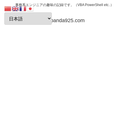
事務系エンジニアの趣味の記録です。（VBA PowerShell etc..）
papanda925.com