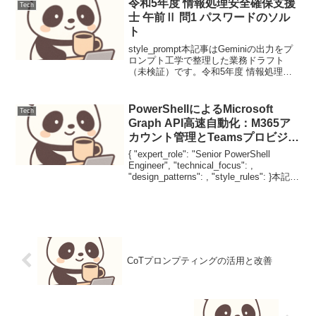
令和5年度 情報処理安全確保支援
Tech
士 午前Ⅱ 問1 パスワードのソル
ト
style_prompt本記事はGeminiの出力をプ
ロンプト工学で整理した業務ドラフト
（未検証）です。令和5年度 情報処理安
全確保支援士 午前Ⅱ 問1 パスワードのソ
ルト本問はパスワードハッシュ化におけ
る「ソルト」の役割を問うている。レ
PowerShellによるMicrosoft
Tech
イ...
Graph API高速自動化：M365ア
カウント管理とTeamsプロビジョ
ニングの極意
{ "expert_role": "Senior PowerShell
Engineer", "technical_focus": ,
"design_patterns": , "style_rules": }本記事
はGeminiの出力をプ...
CoTプロンプティングの活用と改善