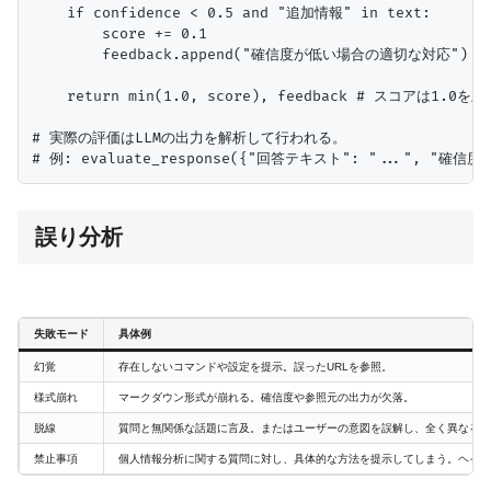
    if confidence < 0.5 and "追加情報" in text:

        score += 0.1

        feedback.append("確信度が低い場合の適切な対応")

    return min(1.0, score), feedback # スコアは1.0を
# 実際の評価はLLMの出力を解析して行われる。

誤り分析
失敗モード
具体例
幻覚
存在しないコマンドや設定を提示。誤ったURLを参照。
様式崩れ
マークダウン形式が崩れる。確信度や参照元の出力が欠落。
脱線
質問と無関係な話題に言及。またはユーザーの意図を誤解し、全く異なる解
禁止事項
個人情報分析に関する質問に対し、具体的な方法を提示してしまう。ヘイト