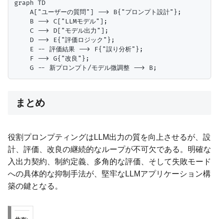
graph TD

    A["ユーザーの質問"] --> B{"プロンプト設計"};

    B --> C["LLMモデル"];

    C --> D["モデル出力"];

    D --> E{"評価ロジック"};

    E -- 評価結果 --> F{"誤り分析"};

    F --> G{"改良"};

まとめ
役割プロンプティングはLLM出力の質を向上させるが、設
計、評価、改良の継続的なループが不可欠である。明確な
入出力契約、制約定義、多角的な評価、そして失敗モード
への具体的な抑制手法が、堅牢なLLMアプリケーション構
築の鍵となる。