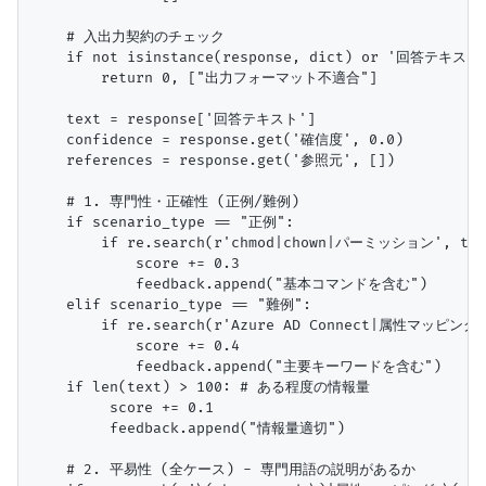
    # 入出力契約のチェック

    if not isinstance(response, dict) or '回答テキスト'
        return 0, ["出力フォーマット不適合"]

    text = response['回答テキスト']

    confidence = response.get('確信度', 0.0)

    references = response.get('参照元', [])

    # 1. 専門性・正確性 (正例/難例)

    if scenario_type == "正例":

        if re.search(r'chmod|chown|パーミッション', text
            score += 0.3

            feedback.append("基本コマンドを含む")

    elif scenario_type == "難例":

        if re.search(r'Azure AD Connect|属性マッピング|
            score += 0.4

            feedback.append("主要キーワードを含む")

    if len(text) > 100: # ある程度の情報量

         score += 0.1

         feedback.append("情報量適切")

    # 2. 平易性 (全ケース) - 専門用語の説明があるか
