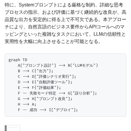
特に、Systemプロンプトによる厳格な制約、詳細な思考
プロセスの指示、および評価に基づく継続的な改良が、高
品質な出力を安定的に得る上で不可欠である。本アプロー
チにより、自然言語のビジネス要件からAPIコールへのマ
ッピングといった複雑なタスクにおいて、LLMの信頼性と
実用性を大幅に向上させることが可能となる。
graph TD

    A["プロンプト設計"] --> B("LLMモデル")

    B --> C{"出力"};

    C --> D["評価シナリオ実行"];

    D --> E{"自動評価ツール"};

    E --> F{"評価結果"};

    F -- 失敗モード特定 --> G["誤り分析"];

    G --> H["プロンプト改良"];

    H --> A;
