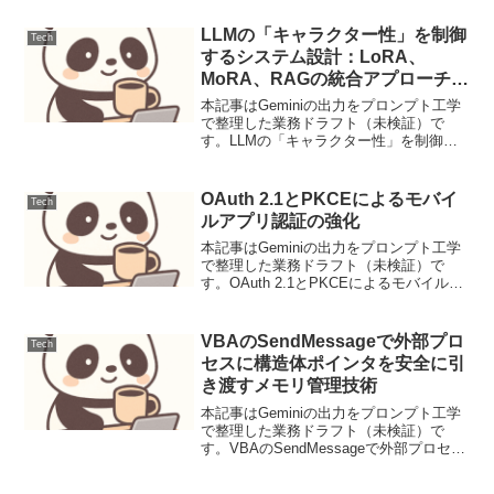
同期は、Webサーバーのコンテンツ配
信、データバックアップ、開発環境と本
LLMの「キャラクター性」を制御
Tech
番環境間...
するシステム設計：LoRA、
MoRA、RAGの統合アプローチに
よる役割固定と動的知識の融合
本記事はGeminiの出力をプロンプト工学
で整理した業務ドラフト（未検証）で
す。LLMの「キャラクター性」を制御す
るシステム設計：LoRA、MoRA、RAGの
統合アプローチによる役割固定と動的知
識の融合【要点サマリ】大規模言語モデ
OAuth 2.1とPKCEによるモバイ
Tech
ル（LLM...
ルアプリ認証の強化
本記事はGeminiの出力をプロンプト工学
で整理した業務ドラフト（未検証）で
す。OAuth 2.1とPKCEによるモバイルア
プリ認証の強化モバイルアプリケーショ
ンにおけるユーザー認証は、利便性とセ
キュリティのバランスが極めて重要で
VBAのSendMessageで外部プロ
Tech
す。OAu...
セスに構造体ポインタを安全に引
き渡すメモリ管理技術
本記事はGeminiの出力をプロンプト工学
で整理した業務ドラフト（未検証）で
す。VBAのSendMessageで外部プロセス
に構造体ポインタを安全に引き渡すメモ
リ管理技術【背景と目的】VBAから