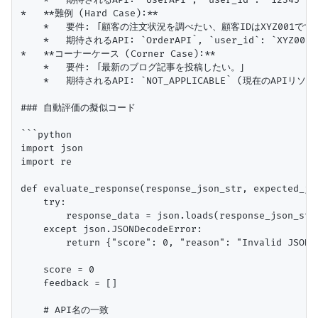
    *   期待されるAPI: `UserAPI`, `user_id`: `12345`

*   **難例 (Hard Case):**

    *   要件: 「顧客の注文状況を調べたい、顧客IDはXYZ001です。
    *   期待されるAPI: `OrderAPI`, `user_id`: `XYZ001`,
*   **コーナーケース (Corner Case):**

    *   要件: 「最新のブログ記事を投稿したい。」

    *   期待されるAPI: `NOT_APPLICABLE` (現在のAPIリ
### 自動評価の擬似コード

```python

import json

import re

def evaluate_response(response_json_str, expected_jso
    try:

        response_data = json.loads(response_json_str)
    except json.JSONDecodeError:

        return {"score": 0, "reason": "Invalid JSON f
    score = 0

    feedback = []

    # API名の一致
