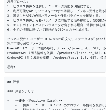
思考プロセス:

1. ビジネス要件を理解し、ユーザーの意図を明確にする。

2. 利用可能なAPIリソースを一つずつ確認し、ビジネス要件と最も関連
3. 選択したAPIの必須パラメータと任意パラメータを確認する。

4. ビジネス要件から各パラメータに対応する値を抽出し、型変換が必要な
5. エンドポイントパスにパラメータが含まれる場合、適切に値を埋め込
6. 全ての情報に基づいて最終的なJSON出力を生成する。

ビジネス要件: ユーザーID 67890の注文で、ステータスが"pendin
利用可能なAPIリソース:

UserAPI (ユーザー情報を取得, /users/{user_id}, GET, 必須: 
ProductAPI (商品情報を取得, /products/{product_id}, GET
OrderAPI (注文履歴を取得, /orders/{user_id}, GET, 必須: u
## 評価

### 評価シナリオ

*   **正例 (Positive Case):**

    *   要件: 「ユーザーID 12345のプロフィール情報を取得したい