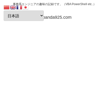
事務系エンジニアの趣味の記録です。（VBA PowerShell etc..）
papanda925.com