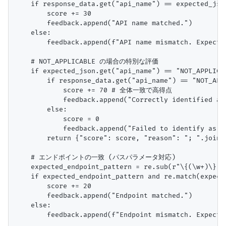
    if response_data.get("api_name") == expected_json
        score += 30

        feedback.append("API name matched.")

    else:

        feedback.append(f"API name mismatch. Expecte
    # NOT_APPLICABLE の場合の特別な評価

    if expected_json.get("api_name") == "NOT_APPLICAB
        if response_data.get("api_name") == "NOT_APPL
            score += 70 # 全体一致で高得点

            feedback.append("Correctly identified as 
        else:

            score = 0

            feedback.append("Failed to identify as NO
        return {"score": score, "reason": "; ".join(f
    # エンドポイントの一致 (パスパラメータ対応)

    expected_endpoint_pattern = re.sub(r"\{(\w+)\}",
    if expected_endpoint_pattern and re.match(expect
        score += 20

        feedback.append("Endpoint matched.")

    else:

        feedback.append(f"Endpoint mismatch. Expecte