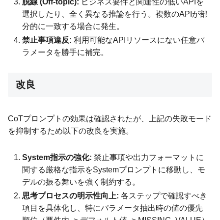
脱線 (Off-topic):
ビジネス要件と関連性の低いAPIを
選択したり、全く異なる推論を行う。複数のAPIが部
分的に一致する場合に発生。
禁止事項違反:
利用可能なAPIリソースにない任意パ
ラメータを勝手に補完。
改良
CoTプロンプトの効果は確認されたが、上記の失敗モード
を抑制するため以下の改良を実施。
System指示の強化:
禁止事項や出力フォーマットに
関する厳格な指示をSystemプロンプトに移動し、モ
デルの振る舞いを強く制約する。
思考プロセスの明示性向上:
各ステップで確認すべき
項目を具体化し、特にパラメータ抽出時の値の優先