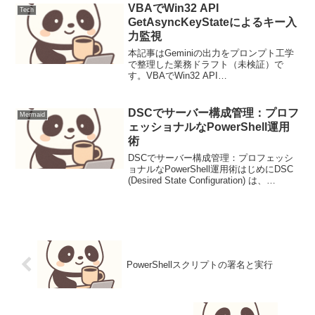
Win32 APIを介して外部アプリケーショ
VBAでWin32 API
Tech
ン...
GetAsyncKeyStateによるキー入
力監視
本記事はGeminiの出力をプロンプト工学
で整理した業務ドラフト（未検証）で
す。VBAでWin32 API
GetAsyncKeyStateによるキー入力監視1.
背景と要件1.1. キー入力監視の必要性
Officeアプリケーション（Exc...
DSCでサーバー構成管理：プロフ
Mermaid
ェッショナルなPowerShell運用
術
DSCでサーバー構成管理：プロフェッシ
ョナルなPowerShell運用術はじめにDSC
(Desired State Configuration) は、
Windowsサーバーやクライアントの構成
をコードで定義し、その状態を自動的に
維持するた...
PowerShellスクリプトの署名と実行