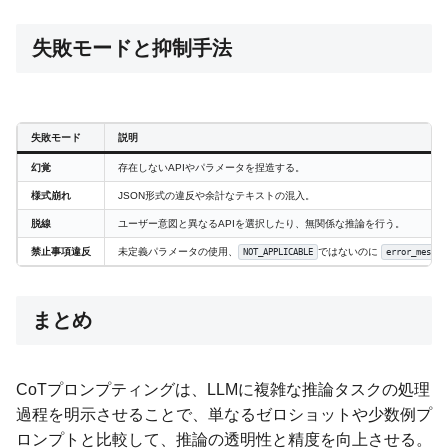
失敗モードと抑制手法
失敗モード
説明
幻覚
存在しないAPIやパラメータを捏造する。
様式崩れ
JSON形式の違反や余計なテキストの混入。
脱線
ユーザー意図と異なるAPIを選択したり、無関係な推論を行う。
禁止事項違反
未定義パラメータの使用、
ではないのに
NOT_APPLICABLE
error_messag
まとめ
CoTプロンプティングは、LLMに複雑な推論タスクの処理
過程を明示させることで、単なるゼロショットや少数例プ
ロンプトと比較して、推論の透明性と精度を向上させる。