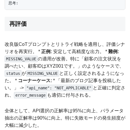
再評価
改良版CoTプロンプトとリトライ戦略を適用し、評価シナ
リオを再実行。 *
正例:
安定して高精度な出力。 *
難例:
の適用が改善。特に「顧客の注文状況を
MISSING_VALUE
調べたい、顧客IDはXYZ001です。」のようなケースで、
が
と正しく設定されるようになっ
status
MISSING_VALUE
た。 *
コーナーケース:
* 「最新のブログ記事を投稿した
い。」 ->
と正確に判定さ
"api_name": "NOT_APPLICABLE"
れ、
も適切に付与される。
error_message
全体として、API選択の正解率は95%に向上、パラメータ
抽出の正解率は90%に向上。特に失敗モードの発生頻度が
大幅に減少した。