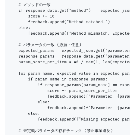
    # メソッドの一致

    if response_data.get("method") == expected_json.g
        score += 10

        feedback.append("Method matched.")

    else:

        feedback.append(f"Method mismatch. Expected:
    # パラメータの一致 (必須・任意)

    expected_params = expected_json.get("parameters",
    response_params = response_data.get("parameters",
    param_score_per_item = 40 / max(1, len(expecte
    for param_name, expected_value in expected_params
        if param_name in response_params:

            if response_params[param_name] == expecte
                score += param_score_per_item

                feedback.append(f"Parameter '{param_n
            else:

                feedback.append(f"Parameter '{param_
        else:

            feedback.append(f"Missing expected parame
    # 未定義パラメータの存在チェック (禁止事項違反)
