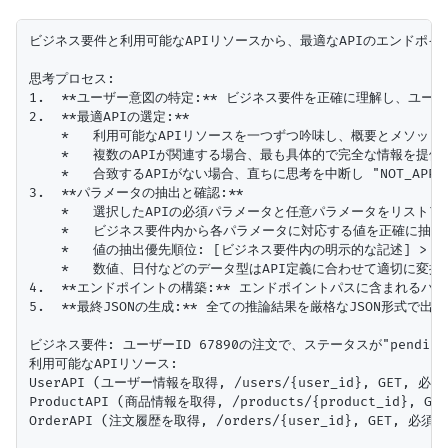
ビジネス要件と利用可能なAPIリソースから、最適なAPIのエンドポイン
思考プロセス:

1.  **ユーザー意図の特定:** ビジネス要件を正確に理解し、ユー
2.  **最適APIの選定:**

    *   利用可能なAPIリソースを一つずつ吟味し、概要とメソッド
    *   複数のAPIが関連する場合、最も具体的で完全な情報を提供で
    *   合致するAPIがない場合、直ちに思考を中断し "NOT_APPLI
3.  **パラメータの抽出と確認:**

    *   選択したAPIの必須パラメータと任意パラメータをリストア
    *   ビジネス要件内から各パラメータに対応する値を正確に抽出
    *   値の抽出優先順位: [ビジネス要件内の明示的な記述] > [A
    *   数値、日付などのデータ型はAPI定義に合わせて適切に変換す
4.  **エンドポイントの構築:** エンドポイントパスに含まれるパラ
5.  **最終JSONの生成:** 全ての推論結果を厳格なJSON形
ビジネス要件: ユーザーID 67890の注文で、ステータスが"pendin
利用可能なAPIリソース:

UserAPI (ユーザー情報を取得, /users/{user_id}, GET, 必須: 
ProductAPI (商品情報を取得, /products/{product_id}, GET
OrderAPI (注文履歴を取得, /orders/{user_id}, GET, 必須: u