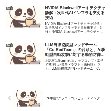
APIと連...
NVIDIA Blackwellアーキテクチャ
Tech
詳解：次世代AIインフラを支える
技術
NVIDIA Blackwellアーキテクチャ詳解：
次世代AIインフラを支える技術要点（3
行）NVIDIA Blackwellアーキテクチャ
は、AIモデルの訓練と推論の性能を飛躍
的に向上させ、Transformer Engine、第5
世代N...
LLM自律協調型レッドチーム
Tech
「Co-RedTeam」の台頭と、AI駆
動型自動攻撃に対する動的防御態
勢
本記事はGeminiの出力をプロンプト工学
で整理した業務ドラフト（未検証）で
す。LLM自律協調型レッドチーム「Co-
RedTeam」の台頭と、AI駆動型自動攻撃
に対する動的防御態勢【脅威の概要と背
景】2024年に提唱された、複数のLLMエ
ー...
IPA午前2クラウドコンピューティング