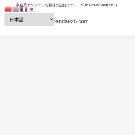
事務系エンジニアの趣味の記録です。（VBA PowerShell etc..）
papanda925.com