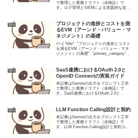
で整理した業務ドラフト（未検証）で
す。ログ管理とSIEMによる実践的な攻撃
検出：脅威モデルから運用まで現代のサ
イバーセキュリティにおいて、ログ管理
とセキュリティ情報イベント管理
プロジェクトの進捗とコストを測
Tech
（SIEM）は、組織の...
るEVM（アーンド・バリュー・マ
ネジメント）の基礎
<!--{ "title": "プロジェクトの進捗とコスト
を測るEVM（アーンド・バリュー・マネ
ジメント）の基礎", "primary_category":
"IPA午前Ⅱ", "secondary_categories": ,
"tags...
SaaS連携におけるOAuth 2.0と
Tech
OpenID Connectの実装ガイド
本記事はGeminiの出力をプロンプト工学
で整理した業務ドラフト（未検証）で
す。SaaS連携におけるOAuth 2.0と
OpenID Connectの実装ガイドクラウドサ
ービスの普及に伴い、複数の
SaaS（Software as a Ser...
LLM Function Calling設計と契約
Tech
本記事はGeminiの出力をプロンプト工学
で整理した業務ドラフト（未検証）で
す。LLM Function Calling設計と契約ユー
スケース定義LLM Function Callingは、大
規模言語モデル（LLM）が外部ツールや