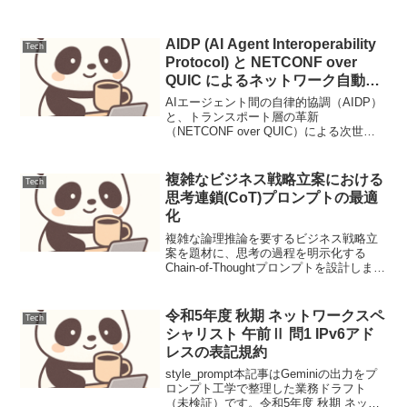
AIDP (AI Agent Interoperability
Tech
Protocol) と NETCONF over
QUIC によるネットワーク自動化
の最前線
AIエージェント間の自律的協調（AIDP）
と、トランスポート層の革新
（NETCONF over QUIC）による次世代
ネットワーク自動化。AIDP: AI Agent
Interoperability Protocol (draft-gon...
複雑なビジネス戦略立案における
Tech
思考連鎖(CoT)プロンプトの最適
化
複雑な論理推論を要するビジネス戦略立
案を題材に、思考の過程を明示化する
Chain-of-Thoughtプロンプトを設計しま
す。段階的な思考ステップとFew-shotを
組み合わせることで、最新LLMの推論精
度を最大化し、アウトプットの一貫性
令和5年度 秋期 ネットワークスペ
Tech
を...
シャリスト 午前Ⅱ 問1 IPv6アド
レスの表記規約
style_prompt本記事はGeminiの出力をプ
ロンプト工学で整理した業務ドラフト
（未検証）です。令和5年度 秋期 ネット