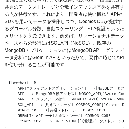
共通のデータストレージと分散インデックス基盤を共有す
る点が特徴です。これにより、開発者は使い慣れたAPIや
SDKを用いてデータを操作しつつ、Cosmos DBが提供す
るグローバル分散、自動スケーリング、SLA保証といった
メリットを享受できます。例えば、リレーショナルデータ
ベースからの移行にはSQL API（NoSQL）、既存の
MongoDBアプリケーションにはMongoDB API、グラフデ
ータ分析にはGremlin APIといった形で、要件に応じてAPI
を使い分けることが可能です。
flowchart LR

    APP["クライアントアプリケーション"] -->|NoSQLデータアクセス| S
    APP -->|MongoDB互換アクセス| MONGO_API("Azure Cosmos
    APP -->|グラフデータ操作| GREMLIN_API("Azure Cosmos D
    SQL_API -->|共通ストレージ| COSMOS_CORE["Cosmos D
    MONGO_API -->|共通ストレージ| COSMOS_CORE

    GREMLIN_API -->|共通ストレージ| COSMOS_CORE
