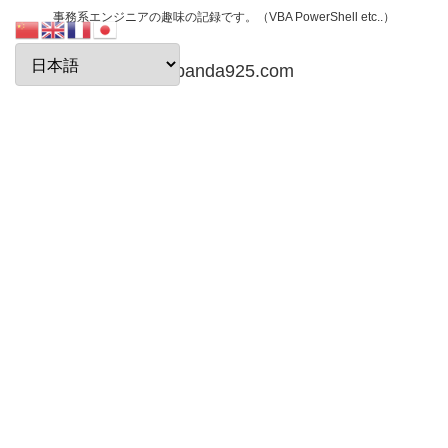
事務系エンジニアの趣味の記録です。（VBA PowerShell etc..）
papanda925.com