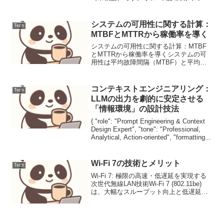
ワークスペシャリスト 午前Ⅱ 問1 IPv6ア
ドレスの表記規約IPv6アドレスの簡略化
ルールに基づき、連続するゼ...
システムの可用性に関する計算：
Tech
MTBFとMTTRから稼働率を導く
システムの可用性に関する計算：MTBF
とMTTRから稼働率を導くシステムの可
用性は平均故障間隔（MTBF）と平均修
復時間（MTTR）から算出される。本記
事はGeminiの出力をプロンプト工学で整
理した業務ドラフト（未検証）です。背
コンテキストエンジニアリング：
Tech
景現代の情...
LLMの出力を劇的に安定させる
「情報環境」の設計技法
{ "role": "Prompt Engineering & Context
Design Expert", "tone": "Professional,
Analytical, Action-oriented", "formatting...
Wi-Fi 7の技術とメリット
Tech
Wi-Fi 7: 極限の高速・低遅延を実現する
次世代無線LAN技術Wi-Fi 7 (802.11be)
は、大幅なスループット向上と低遅延を
実現し、次世代の無線通信環境を構築す
る。ニュース要点 (事実)Wi-Fi Alliance
は、IEE...