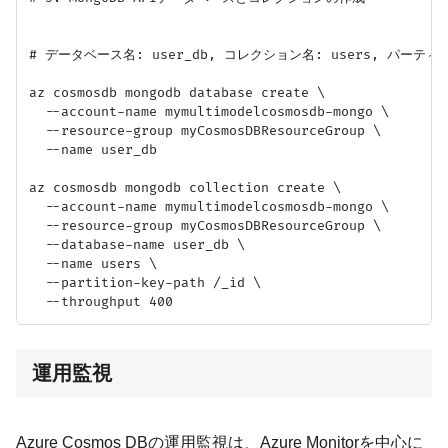
# データベース名: user_db, コレクション名: users, パーティシ
az cosmosdb mongodb database create \

  --account-name mymultimodelcosmosdb-mongo \

  --resource-group myCosmosDBResourceGroup \

  --name user_db

az cosmosdb mongodb collection create \

  --account-name mymultimodelcosmosdb-mongo \

  --resource-group myCosmosDBResourceGroup \

  --database-name user_db \

  --name users \

  --partition-key-path /_id \

運用監視
Azure Cosmos DBの運用監視は、Azure Monitorを中心に