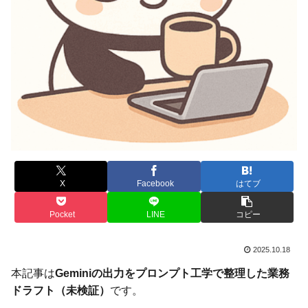
X
Facebook
はてブ
Pocket
LINE
コピー
2025.10.18
本記事は
Geminiの出力をプロンプト工学で整理した業務
ドラフト（未検証）
です。