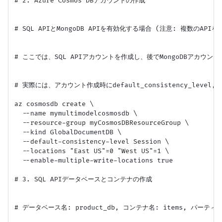
# 2. Azure Cosmos DBアカウントの作成

# SQL APIとMongoDB APIを有効化する場合 (注意: 複数のAP
# ここでは、SQL APIアカウントを作成し、後でMongoDBアカウン
# 実際には、アカウント作成時にdefault_consistency_level,
az cosmosdb create \

  --name mymultimodelcosmosdb \

  --resource-group myCosmosDBResourceGroup \

  --kind GlobalDocumentDB \

  --default-consistency-level Session \

  --locations "East US"=0 "West US"=1 \

  --enable-multiple-write-locations true

# 3. SQL APIデータベースとコンテナの作成

# データベース名: product_db, コンテナ名: items, パーティショ