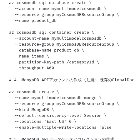
az cosmosdb sql database create \

  --account-name mymultimodelcosmosdb \

  --resource-group myCosmosDBResourceGroup \

  --name product_db

az cosmosdb sql container create \

  --account-name mymultimodelcosmosdb \

  --resource-group myCosmosDBResourceGroup \

  --database-name product_db \

  --name items \

  --partition-key-path /categoryId \

  --throughput 400

# 4. MongoDB APIアカウントの作成 (注意: 既存のGlobalD
az cosmosdb create \

  --name mymultimodelcosmosdb-mongo \

  --resource-group myCosmosDBResourceGroup \

  --kind MongoDB \

  --default-consistency-level Session \

  --locations "East US"=0 \

  --enable-multiple-write-locations false

# 5. MongoDB APIデータベースとコレクションの作成
