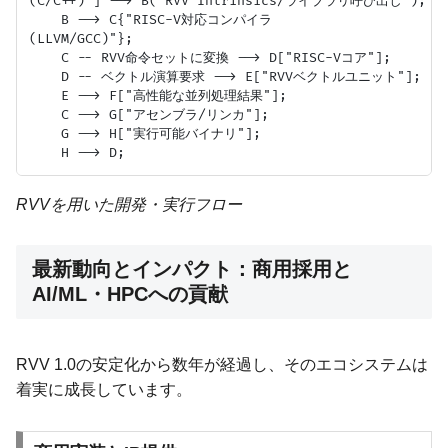
(C/C++)"] --> B("RVV Intrinsics/ライブラリ呼び出し");

    B --> C{"RISC-V対応コンパイラ
(LLVM/GCC)"};

    C -- RVV命令セットに変換 --> D["RISC-Vコア"];

    D -- ベクトル演算要求 --> E["RVVベクトルユニット"];

    E --> F["高性能な並列処理結果"];

    C --> G["アセンブラ/リンカ"];

    G --> H["実行可能バイナリ"];

RVVを用いた開発・実行フロー
最新動向とインパクト：商用採用と
AI/ML・HPCへの貢献
RVV 1.0の安定化から数年が経過し、そのエコシステムは
着実に成長しています。