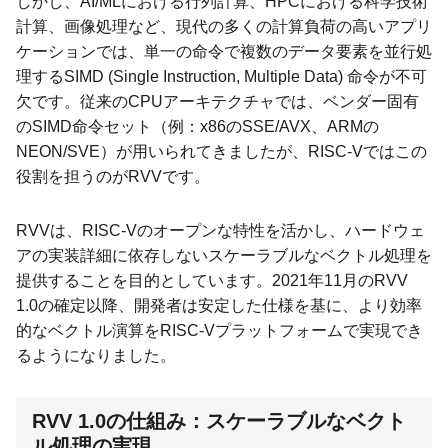
しかし、AI/MLにおける行列計算、HPCにおける科学技術
計算、画像処理など、現代の多くの計算負荷の高いアプリ
ケーションでは、単一の命令で複数のデータ要素を並行処
理するSIMD (Single Instruction, Multiple Data) 命令が不可
欠です。従来のCPUアーキテクチャでは、ベンダー固有
のSIMD命令セット（例：x86のSSE/AVX、ARMの
NEON/SVE）が用いられてきましたが、RISC-Vではこの
役割を担うのがRVVです。
RVVは、RISC-Vのオープンな特性を活かし、ハードウェ
アの実装詳細に依存しないスケーラブルなベクトル処理を
提供することを目的としています。2021年11月のRVV
1.0の確定以降、開発者は安定した仕様を基に、より効率
的なベクトル演算をRISC-Vプラットフォームで実現でき
るようになりました。
RVV 1.0の仕組み：スケーラブルなベクト
ル処理の実現