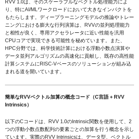
RVV 1.0は、そのスケーラブルなベクトル処理能力によ
り、特にAI/MLワークロードにおいて大きなインパクトを
もたらします。ディープラーニングモデルの推論やトレー
ニングにおける膨大な行列演算は、RVVの並列処理能力
と相性が良く、専用アクセラレータに近い性能を汎用
CPUコアで実現できる可能性を秘めています。また、
HPC分野では、科学技術計算における浮動小数点演算や
データ並列アルゴリズムの高速化に貢献し、既存の高性能
計算システムにRISC-Vベースのソリューションが組み込
まれる道を開いています。
簡単なRVVベクトル加算の概念コード（C言語 + RVV
Intrinsics）
以下のCコードは、RVV 1.0のIntrinsic関数を使用して、2
つの浮動小数点数配列の要素ごとの加算を行う概念を示し
ています。実際のRVV Intrinsicsは、データ型、ベクトル