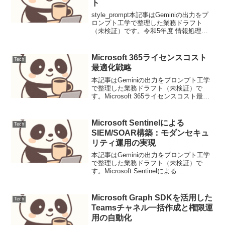
ト
style_prompt本記事はGeminiの出力をプ
ロンプト工学で整理した業務ドラフト
（未検証）です。令和5年度 情報処理安
全確保支援士 午前Ⅱ 問1 パスワードのソ
ルト本問はパスワードハッシュ化におけ
る「ソルト」の役割を問うている。レ
Microsoft 365ライセンスコスト
Tech
イ...
最適化戦略
本記事はGeminiの出力をプロンプト工学
で整理した業務ドラフト（未検証）で
す。Microsoft 365ライセンスコスト最適
化戦略Microsoft 365は、ビジネスの生産
性を向上させる強力なツールですが、ラ
イセンスコストは運用費用の大...
Microsoft Sentinelによる
Tech
SIEM/SOAR構築：モダンセキュ
リティ運用の実現
本記事はGeminiの出力をプロンプト工学
で整理した業務ドラフト（未検証）で
す。Microsoft Sentinelによる
SIEM/SOAR構築：モダンセキュリティ運
用の実現今日の複雑なサイバー脅威環境
において、組織はセキュリティ運用の強
Microsoft Graph SDKを活用した
Tech
化...
Teamsチャネル一括作成と権限運
用の自動化