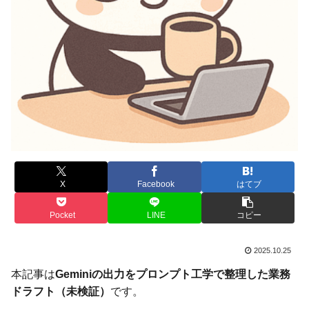
X
Facebook
はてブ
Pocket
LINE
コピー
2025.10.25
本記事は
Geminiの出力をプロンプト工学で整理した業務
ドラフト（未検証）
です。