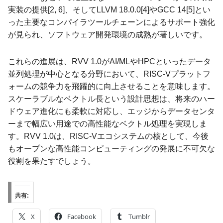
実装の提供[2, 6]、そしてLLVM 18.0.0[4]やGCC 14[5]とい
った主要なコンパイラツールチェーンによるサポート強化
が見られ、ソフトウェア開発環境の成熟が著しいです。
これらの進展は、RVV 1.0がAI/MLやHPCといったデータ
並列処理が中心となる分野において、RISC-Vプラットフ
ォームの競争力を飛躍的に向上させることを意味します。
スケーラブルなベクトル長という設計思想は、将来のハー
ドウェア進化にも柔軟に対応し、エッジからデータセンタ
ーまで幅広い用途での高性能なベクトル処理を実現しま
す。RVV 1.0は、RISC-Vエコシステムの核として、今後
もオープンな高性能コンピューティングの発展に不可欠な
役割を果たすでしょう。
共有:
X
Facebook
Tumblr