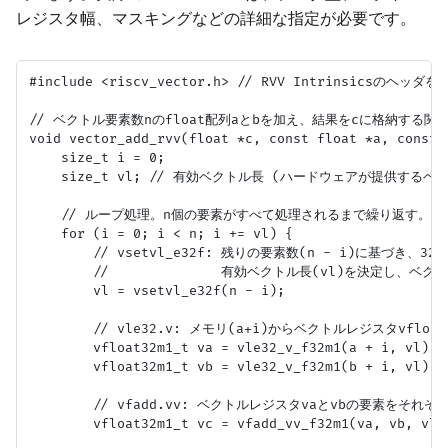
レジスタ幅、マスキングなどの詳細な指定が必要です。
#include <riscv_vector.h> // RVV Intrinsicsのヘッダ
// ベクトル要素数nのfloat配列aとbを加え、結果をcに格納する関数
void vector_add_rvv(float *c, const float *a, const f
    size_t i = 0;

    size_t vl; // 有効ベクトル長 (ハードウェアが提供するベ
    // ループ処理。n個の要素がすべて処理されるまで繰り返す。

    for (i = 0; i < n; i += vl) {

        // vsetvl_e32f: 残りの要素数(n - i)に基づき、
        //              有効ベクトル長(vl)を決定し、
        vl = vsetvl_e32f(n - i);

        // vle32.v: メモリ(a+i)からベクトルレジスタvflo
        vfloat32m1_t va = vle32_v_f32m1(a + i, vl);

        vfloat32m1_t vb = vle32_v_f32m1(b + i, vl);

        // vfadd.vv: ベクトルレジスタvaとvbの要素をそれ
        vfloat32m1_t vc = vfadd_vv_f32m1(va, vb, vl);