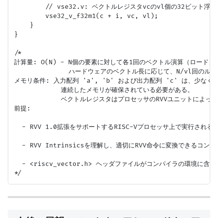
        // vse32.v: ベクトルレジスタvcのvl個の32ビット
        vse32_v_f32m1(c + i, vc, vl);

    }

}

/*

計算量: O(N) - N個の要素に対して各1回のベクトル演算（ロード
              ハードウェアのベクトル長に応じて、N/vl回のル
メモリ条件: 入力配列 'a', 'b' および出力配列 'c' は、少なくとも '
            連続したメモリが確保されている必要がある。

            ベクトルレジスタはプロセッサのRVVユニットによっ
前提:

  - RVV 1.0拡張をサポートするRISC-Vプロセッサ上で実行される。
  - RVV Intrinsicsを理解し、適切にRVV命令に変換できるコンパイ
  - <riscv_vector.h> ヘッダファイルがコンパイラの環境に含