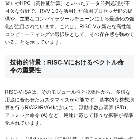
習）やHPC（高性能計算）といったデータ並列処理が不
可欠な分野で、RVV 1.0を活用した商用プロセッサIPの提
供や、主要なコンパイラツールチェーンによる最適化の強
化が注目されています。これは、RISC-Vが新たな高性能
コンピューティングの選択肢として、その存在感を強めて
いることを示しています。
技術的背景：RISC-Vにおけるベクトル命
令の重要性
RISC-V ISAは、そのモジュール性と拡張性から、多様な
用途に合わせたカスタマイズが可能です。基本的な整数演
算を行うRV32I/RV64Iに加えて、浮動小数点演算 (F/D)、
アトミック命令 (A) など、用途に応じて様々な拡張が標準
化されています。