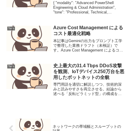
{ "modality": "Advanced PowerShell
Engineering & Cloud Administration",
"tone": "Professional, Technical,
Authoritative"...
Azure Cost Management による
Tech
コスト最適化戦略
本記事はGeminiの出力をプロンプト工学
で整理した業務ドラフト（未検証）で
す。Azure Cost Management によるコス
ト最適化戦略クラウド利用が拡大する中
で、コスト管理は事業の収益性と持続可
能性を左右する重要な要素となってい...
史上最大の31.4 Tbps DDoS攻撃
Tech
を観測、IoTデバイス250万台を悪
用したボットネットの全貌
専門用語を適切に解説しつつ、技術的深
みと読みやすさを両立させる。結論から
述べる「反転ピラミッド型」の構成を維
持する。数値データ（Tbps、台数等）を
強調し、視覚的な説得力を高める。イン
フラエンジニアやセキュリティ担当者が
実戦で参照できる示唆...
ネットワークの帯域幅とスループットの
計算