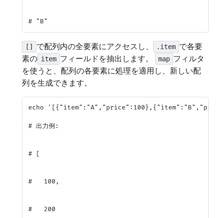
で配列内の全要素にアクセスし、
で各要
[]
.item
素の
フィールドを抽出します。
フィルタ
item
map
を使うと、配列の各要素に処理を適用し、新しい配
列を生成できます。
echo '[{"item":"A","price":100},{"item":"B","pric
# 出力例:

# [

#   100,

#   200
