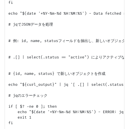
fi

echo "$(date '+%Y-%m-%d %H:%M:%S') - Data fetched su
# jqでJSONデータを処理

# 例: id, name, statusフィールドを抽出し、新しいオブジェク
# .[] | select(.status == "active") によりアクティ
# {id, name, status} で新しいオブジェクトを作成

echo "${curl_output}" | jq '[ .[] | select(.status =
# jqのエラーチェック

if [ $? -ne 0 ]; then

    echo "$(date '+%Y-%m-%d %H:%M:%S') - ERROR: jq pr
    exit 1

fi
