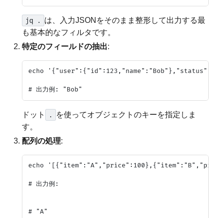
は、入力JSONをそのまま整形して出力する最
jq .
も基本的なフィルタです。
特定のフィールドの抽出
:
echo '{"user":{"id":123,"name":"Bob"},"status":"a
ドット
を使ってオブジェクトのキーを指定しま
.
す。
配列の処理
:
echo '[{"item":"A","price":100},{"item":"B","pric
# 出力例:

# "A"
