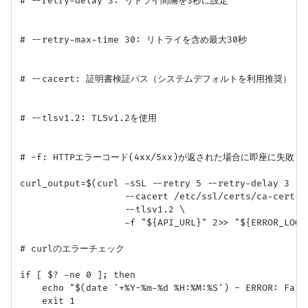
# --retry-delay 3: リトライ間隔を3秒に設定

# --retry-max-time 30: リトライを含め最大30秒

# --cacert: 証明書検証パス（システムデフォルトを利用推奨）

# --tlsv1.2: TLSv1.2を使用

# -f: HTTPエラーコード(4xx/5xx)が返された場合に即座に失敗

curl_output=$(curl -sSL --retry 5 --retry-delay 3 --r
                   --cacert /etc/ssl/certs/ca-certifi
                   --tlsv1.2 \

                   -f "${API_URL}" 2>> "${ERROR_LOG}"
# curlのエラーチェック

if [ $? -ne 0 ]; then

    echo "$(date '+%Y-%m-%d %H:%M:%S') - ERROR: Fail
    exit 1
