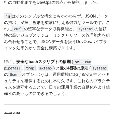
行の自動化までをDevOpsの観点から解説しました。
はそのシンプルな構文にもかかわらず、JSONデータ
jq
の抽出、変換、整形を柔軟に行える強力なツールです。こ
れに
の堅牢なデータ取得機能と、
の信頼
curl
systemd
性の高いジョブスケジューリングとリソース管理能力を組
み合わせることで、JSONデータを扱うDevOpsパイプラ
インを効率的かつ安全に構築できます。
特に、
安全なbashスクリプトの原則
(
set -euo
,
,
) と
最小権限の原則
(
pipefail
trap
mktemp
systemd
の
オプション) は、運用環境における安定性とセキ
User=
ュリティを確保するために不可欠です。これらのプラクテ
ィスを遵守することで、日々の運用作業の自動化をより信
頼性の高いものにできるでしょう。