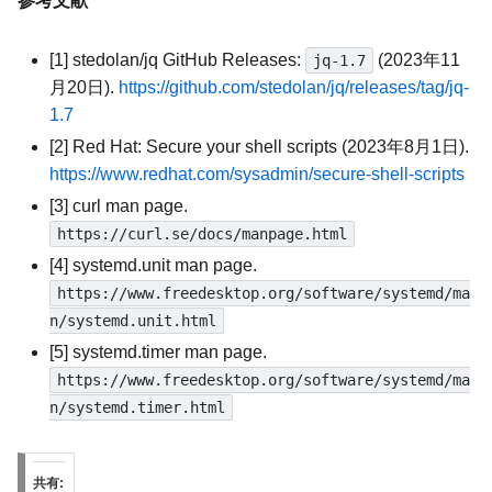
参考文献
[1] stedolan/jq GitHub Releases:
(2023年11
jq-1.7
月20日).
https://github.com/stedolan/jq/releases/tag/jq-
1.7
[2] Red Hat: Secure your shell scripts (2023年8月1日).
https://www.redhat.com/sysadmin/secure-shell-scripts
[3] curl man page.
https://curl.se/docs/manpage.html
[4] systemd.unit man page.
https://www.freedesktop.org/software/systemd/ma
n/systemd.unit.html
[5] systemd.timer man page.
https://www.freedesktop.org/software/systemd/ma
n/systemd.timer.html
共有: