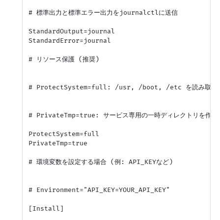
# 標準出力と標準エラー出力をjournalctlに送信

StandardOutput=journal

StandardError=journal

# リソース保護 (推奨)

# ProtectSystem=full: /usr, /boot, /etc を読み取
# PrivateTmp=true: サービス専用の一時ディレクトリを作
ProtectSystem=full

PrivateTmp=true

# 環境変数を設定する場合 (例: API_KEYなど)

# Environment="API_KEY=YOUR_API_KEY"

[Install]
