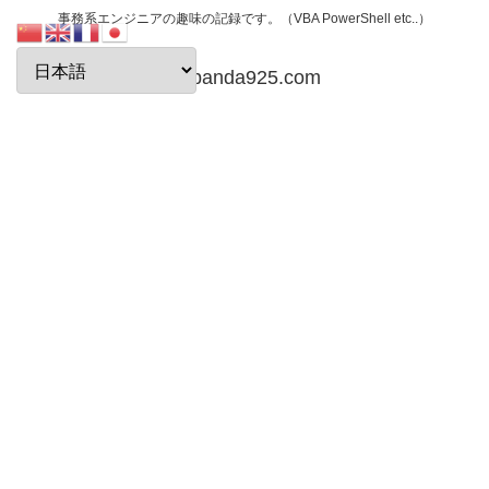
事務系エンジニアの趣味の記録です。（VBA PowerShell etc..）
papanda925.com