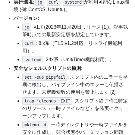
実行環境
:
,
,
が利用可能なLinux環
jq
curl
systemd
境 (例: CentOS, Ubuntu)。
バージョン
:
: v1.7 (2023年11月20日リリース [1])。記事執
jq
筆時点での最新安定版を想定しています。
: 8.x系（TLS v1.2対応、リトライ機能利
curl
用）。
: 24x系（Unit/Timer機能利用）。
systemd
安全なシェルスクリプトの原則
:
: スクリプト内のエラーを早
set -euo pipefail
期に検出し、パイプライン中のエラーも伝播さ
せます。未定義変数の使用を禁止します [2]。
: スクリプト終了時に特定
trap 'cleanup' EXIT
のリソース（一時ファイルなど）を確実にクリ
ーンアップします。
: 一時ディレクトリや一時ファイルを
mktemp -d
安全に作成し、競合状態やパーミッション問題