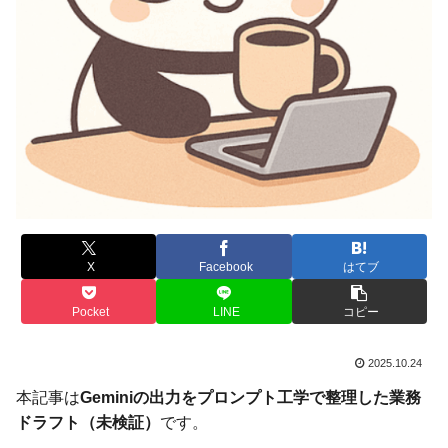
X
Facebook
はてブ
Pocket
LINE
コピー
2025.10.24
本記事は
Geminiの出力をプロンプト工学で整理した業務
ドラフト（未検証）
です。