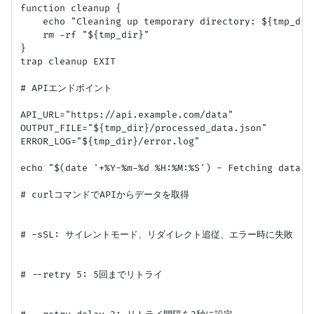
function cleanup {

    echo "Cleaning up temporary directory: ${tmp_dir}
    rm -rf "${tmp_dir}"

}

trap cleanup EXIT

# APIエンドポイント

API_URL="https://api.example.com/data"

OUTPUT_FILE="${tmp_dir}/processed_data.json"

ERROR_LOG="${tmp_dir}/error.log"

echo "$(date '+%Y-%m-%d %H:%M:%S') - Fetching data fr
# curlコマンドでAPIからデータを取得

# -sSL: サイレントモード、リダイレクト追従、エラー時に失敗

# --retry 5: 5回までリトライ
