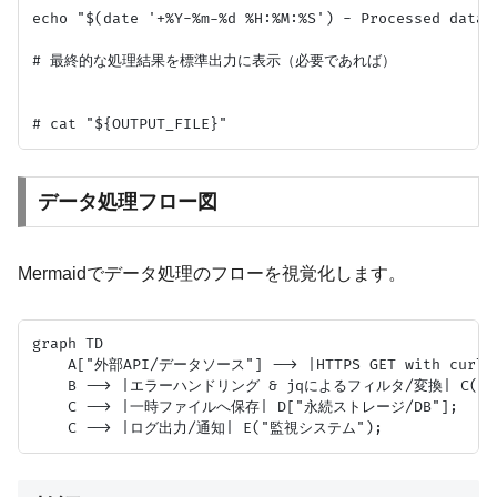
echo "$(date '+%Y-%m-%d %H:%M:%S') - Processed data s
# 最終的な処理結果を標準出力に表示（必要であれば）

データ処理フロー図
Mermaidでデータ処理のフローを視覚化します。
graph TD

    A["外部API/データソース"] --> |HTTPS GET with curl| 
    B --> |エラーハンドリング & jqによるフィルタ/変換| C("整
    C --> |一時ファイルへ保存| D["永続ストレージ/DB"];
