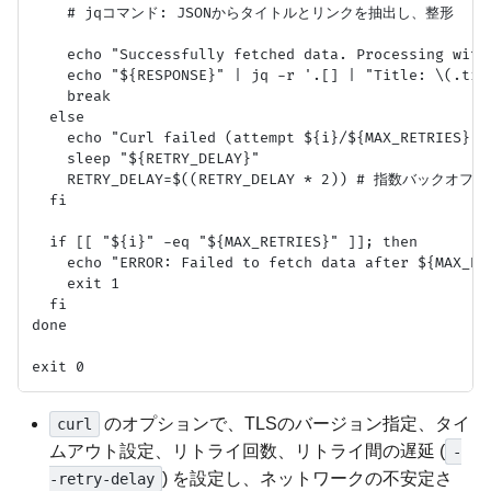
    # jqコマンド: JSONからタイトルとリンクを抽出し、整形

    echo "Successfully fetched data. Processing with 
    echo "${RESPONSE}" | jq -r '.[] | "Title: \(.tit
    break

  else

    echo "Curl failed (attempt ${i}/${MAX_RETRIES}).
    sleep "${RETRY_DELAY}"

    RETRY_DELAY=$((RETRY_DELAY * 2)) # 指数バックオフ

  fi

  if [[ "${i}" -eq "${MAX_RETRIES}" ]]; then

    echo "ERROR: Failed to fetch data after ${MAX_RET
    exit 1

  fi

done

のオプションで、TLSのバージョン指定、タイ
curl
ムアウト設定、リトライ回数、リトライ間の遅延 (
-
) を設定し、ネットワークの不安定さ
-retry-delay