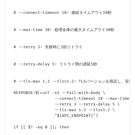
  # --connect-timeout 10: 接続タイムアウト10秒

  # --max-time 30: 処理全体の最大タイムアウト30秒

  # --retry 3: 失敗時に3回リトライ

  # --retry-delay 5: リトライ間の遅延5秒

  # --tls-max 1.3 --tlsv1.2: TLSバージョンを指定し、安全
  RESPONSE=$(curl -sS --fail-with-body \

                   --connect-timeout 10 --max-time 30
                   --retry 3 --retry-delay 5 \

                   --tls-max 1.3 --tlsv1.2 \

                   "${API_ENDPOINT}")

  if [[ $? -eq 0 ]]; then
