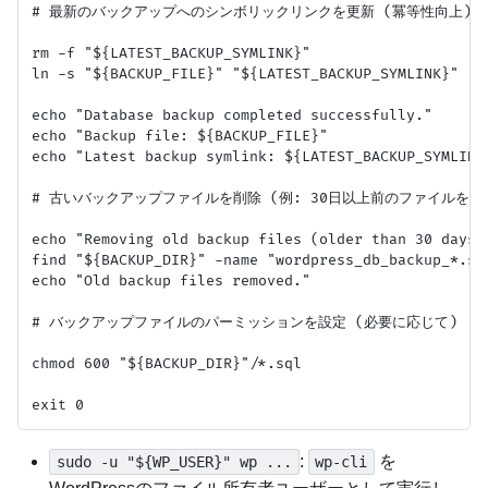
# 最新のバックアップへのシンボリックリンクを更新 (冪等性向上)

rm -f "${LATEST_BACKUP_SYMLINK}"

ln -s "${BACKUP_FILE}" "${LATEST_BACKUP_SYMLINK}"

echo "Database backup completed successfully."

echo "Backup file: ${BACKUP_FILE}"

echo "Latest backup symlink: ${LATEST_BACKUP_SYMLINK}
# 古いバックアップファイルを削除 (例: 30日以上前のファイルを削除
echo "Removing old backup files (older than 30 days).
find "${BACKUP_DIR}" -name "wordpress_db_backup_*.sql
echo "Old backup files removed."

# バックアップファイルのパーミッションを設定 (必要に応じて)

chmod 600 "${BACKUP_DIR}"/*.sql

:
を
sudo -u "${WP_USER}" wp ...
wp-cli