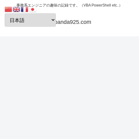
事務系エンジニアの趣味の記録です。（VBA PowerShell etc..）
papanda925.com