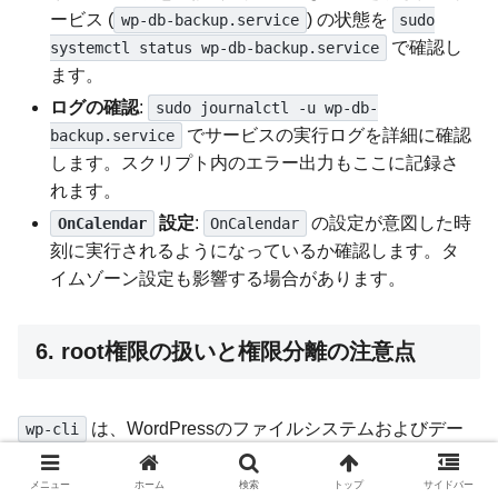
ービス (
) の状態を
wp-db-backup.service
sudo
で確認し
systemctl status wp-db-backup.service
ます。
ログの確認
:
sudo journalctl -u wp-db-
でサービスの実行ログを詳細に確認
backup.service
します。スクリプト内のエラー出力もここに記録さ
れます。
設定
:
の設定が意図した時
OnCalendar
OnCalendar
刻に実行されるようになっているか確認します。タ
イムゾーン設定も影響する場合があります。
6. root権限の扱いと権限分離の注意点
は、WordPressのファイルシステムおよびデー
wp-cli
タベースに直接アクセスするため、その実行には適切な権
限が必要です。
メニュー
ホーム
検索
トップ
サイドバー