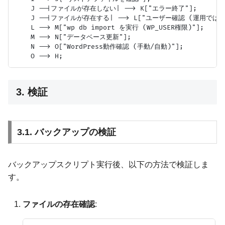
    J --|ファイルが存在しない| --> K["エラー終了"];

    J --|ファイルが存在する| --> L["ユーザー確認 (運用では非推
    L --> M["wp db import を実行 (WP_USER権限)"];

    M --> N["データベース更新"];

    N --> O["WordPress動作確認 (手動/自動)"];

3. 検証
3.1. バックアップの検証
バックアップスクリプト実行後、以下の方法で検証しま
す。
ファイルの存在確認
: