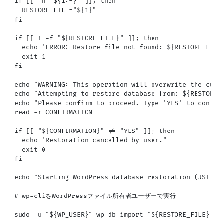
if [[ -n "${1:-}" ]]; then

  RESTORE_FILE="${1}"

fi

if [[ ! -f "${RESTORE_FILE}" ]]; then

  echo "ERROR: Restore file not found: ${RESTORE_FILE
  exit 1

fi

echo "WARNING: This operation will overwrite the curr
echo "Attempting to restore database from: ${RESTORE_
echo "Please confirm to proceed. Type 'YES' to contin
read -r CONFIRMATION

if [[ "${CONFIRMATION}" != "YES" ]]; then

  echo "Restoration cancelled by user."

  exit 0

fi

echo "Starting WordPress database restoration (JST: 
# wp-cliをWordPressファイル所有者ユーザーで実行

sudo -u "${WP_USER}" wp db import "${RESTORE_FILE}" -