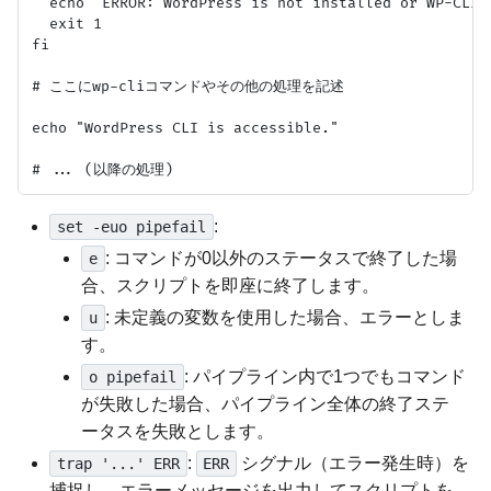
  echo "ERROR: WordPress is not installed or WP-CLI 
  exit 1

fi

# ここにwp-cliコマンドやその他の処理を記述

echo "WordPress CLI is accessible."

:
set -euo pipefail
: コマンドが0以外のステータスで終了した場
e
合、スクリプトを即座に終了します。
: 未定義の変数を使用した場合、エラーとしま
u
す。
: パイプライン内で1つでもコマンド
o pipefail
が失敗した場合、パイプライン全体の終了ステ
ータスを失敗とします。
:
シグナル（エラー発生時）を
trap '...' ERR
ERR
捕捉し、エラーメッセージを出力してスクリプトを