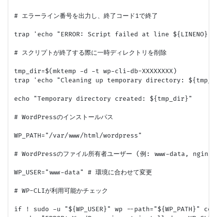
# エラーライン番号を出力し、終了コード1で終了

trap 'echo "ERROR: Script failed at line ${LINENO}." 
# スクリプトが終了する際に一時ディレクトリを削除

tmp_dir=$(mktemp -d -t wp-cli-db-XXXXXXXX)

trap 'echo "Cleaning up temporary directory: ${tmp_d
echo "Temporary directory created: ${tmp_dir}"

# WordPressのインストールパス

WP_PATH="/var/www/html/wordpress"

# WordPressのファイル所有者ユーザー (例: www-data, nginx)

WP_USER="www-data" # 環境に合わせて変更

# WP-CLIが利用可能かチェック

if ! sudo -u "${WP_USER}" wp --path="${WP_PATH}" cor