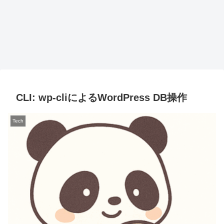
CLI: wp-cliによるWordPress DB操作
Tech