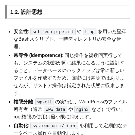
1.2. 設計思想
安全性
:
や
を用いた堅牢
set -euo pipefail
trap
なBashスクリプト。一時ディレクトリの安全な管
理。
冪等性 (Idempotence)
: 同じ操作を複数回実行して
も、システムの状態が同じ結果になるように設計す
ること。データベースのバックアップは常に新しい
ファイルを作成するため、厳密には冪等ではありま
せんが、リストア操作は指定された状態に収束しま
す。
権限分離
:
の実行は、WordPressのファイル
wp-cli
所有者（通常
や
など）で行い、
www-data
nginx
root権限の使用は最小限に抑えます。
自動化
:
を利用して定期的なデ
systemd unit/timer
ータベース操作を自動化します。