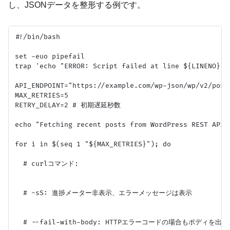
し、JSONデータを整形する例です。
#!/bin/bash

set -euo pipefail

trap 'echo "ERROR: Script failed at line ${LINENO}." 
API_ENDPOINT="https://example.com/wp-json/wp/v2/posts
MAX_RETRIES=5

RETRY_DELAY=2 # 初期遅延秒数

echo "Fetching recent posts from WordPress REST API 
for i in $(seq 1 "${MAX_RETRIES}"); do

  # curlコマンド:

  # -sS: 進捗メーター非表示、エラーメッセージは表示

  # --fail-with-body: HTTPエラーコードの場合もボディを出力