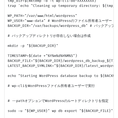
tmp_dir=$(mktemp -d -t wp-cli-db-XXXXXXXX)

trap 'echo "Cleaning up temporary directory: ${tmp_d
WP_PATH="/var/www/html/wordpress"

WP_USER="www-data" # WordPressのファイル所有者ユーザー

BACKUP_DIR="/var/backups/wordpress_db" # バックア
# バックアップディレクトリが存在しない場合は作成

mkdir -p "${BACKUP_DIR}"

TIMESTAMP=$(date +"%Y%m%d%H%M%S")

BACKUP_FILE="${BACKUP_DIR}/wordpress_db_backup_${TIME
LATEST_BACKUP_SYMLINK="${BACKUP_DIR}/latest_wordpress
echo "Starting WordPress database backup to ${BACKUP
# wp-cliをWordPressファイル所有者ユーザーで実行

# --pathオプションでWordPressのルートディレクトリを指定

sudo -u "${WP_USER}" wp db export "${BACKUP_FILE}" --