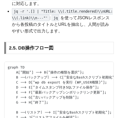
に対応します。
jq -r '.[] | "Title: \\(.title.rendered)\\nURL:
:
を使ってJSONレスポンス
\\(.link)\\n---"'
jq
から各投稿のタイトルとURLを抽出し、人間が読み
やすい形式で出力します。
2.5. DB操作フロー図
graph TD

    A["開始"] --> B{"操作の種類を選択"};

    B --|バックアップ| --> C["安全なBashスクリプト初期化"];
    C --> D["wp db export を実行 (WP_USER権限)"];

    D --> E["タイムスタンプ付きSQLファイル保存"];

    E --> F["最新バックアップシンボリックリンク更新"];

    F --> G["古いバックアップを削除"];

    G --> H["終了"];

    B --|リストア| --> I["安全なBashスクリプト初期化"];

    I --> J{"リストアファイルを確認"};
