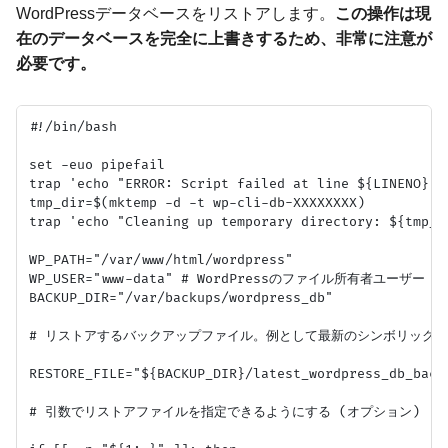
WordPressデータベースをリストアします。
この操作は現
在のデータベースを完全に上書きするため、非常に注意が
必要です。
#!/bin/bash

set -euo pipefail

trap 'echo "ERROR: Script failed at line ${LINENO}." 
tmp_dir=$(mktemp -d -t wp-cli-db-XXXXXXXX)

trap 'echo "Cleaning up temporary directory: ${tmp_d
WP_PATH="/var/www/html/wordpress"

WP_USER="www-data" # WordPressのファイル所有者ユーザー

BACKUP_DIR="/var/backups/wordpress_db"

# リストアするバックアップファイル。例として最新のシンボリックリ
RESTORE_FILE="${BACKUP_DIR}/latest_wordpress_db_backu
# 引数でリストアファイルを指定できるようにする (オプション)
