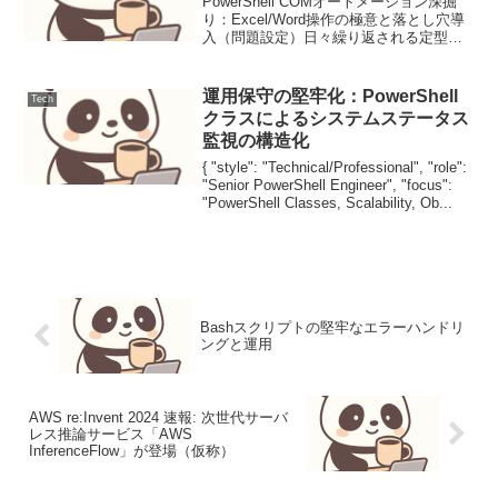
PowerShell COMオートメーション深掘
り：Excel/Word操作の極意と落とし穴導
入（問題設定）日々繰り返される定型業
務の自動化は、私たちの生産性を大きく
左右します。特にExcelやWordといった
Officeアプリケーションは...
運用保守の堅牢化：PowerShell
Tech
クラスによるシステムステータス
監視の構造化
{ "style": "Technical/Professional", "role":
"Senior PowerShell Engineer", "focus":
"PowerShell Classes, Scalability, Ob...
Bashスクリプトの堅牢なエラーハンドリ
ングと運用
AWS re:Invent 2024 速報: 次世代サーバ
レス推論サービス「AWS
InferenceFlow」が登場（仮称）