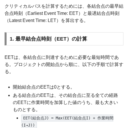
クリティカルパスを計算するためには、各結合点の最早結
合点時刻（Earliest Event Time: EET）と最遅結合点時刻
（Latest Event Time: LET）を算出する。
1. 最早結合点時刻（EET）の計算
EETは、各結合点に到達するために必要な最短時間であ
る。プロジェクトの開始点から順に、以下の手順で計算す
る。
開始結合点のEETは0とする。
ある結合点のEETは、その結合点に至る全ての経路
のEETに作業時間を加算した値のうち、最も大きい
ものとする。
EET(結合点J) = Max(EET(結合点I) + 作業時間
(I→J))