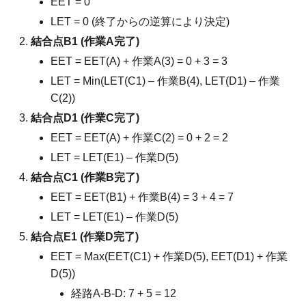
EET = 0
LET = 0 (終了からの逆算により決定)
結合点B1 (作業A完了)
EET = EET(A) + 作業A(3) = 0 + 3 = 3
LET = Min(LET(C1) – 作業B(4), LET(D1) – 作業
C(2))
結合点D1 (作業C完了)
EET = EET(A) + 作業C(2) = 0 + 2 = 2
LET = LET(E1) – 作業D(5)
結合点C1 (作業B完了)
EET = EET(B1) + 作業B(4) = 3 + 4 = 7
LET = LET(E1) – 作業D(5)
結合点E1 (作業D完了)
EET = Max(EET(C1) + 作業D(5), EET(D1) + 作業
D(5))
経路A-B-D: 7 + 5 = 12