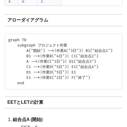
E
D
2
アローダイアグラム
graph TD

    subgraph プロジェクト作業

        A("開始") -->|作業A("3日")| B1("結合点1")

        B1 -->|作業B("4日")| C1("結合点2")

        A -->|作業C("2日")| D1("結合点3")

        C1 -->|作業D("5日")| E1("結合点4")

        D1 -->|作業D("5日")| E1

        E1 -->|作業E("2日")| F("終了")

EETとLETの計算
結合点A (開始)