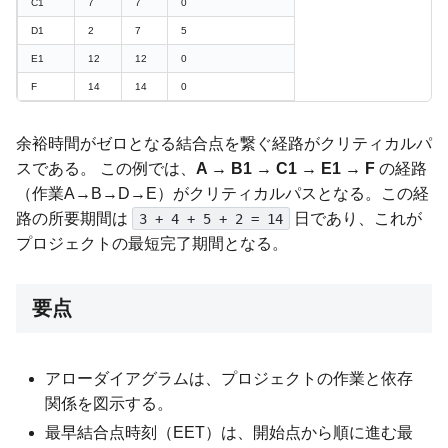
C1
7
7
0
D1
2
7
5
E1
12
12
0
F
14
14
0
余裕時間がゼロとなる結合点を繋ぐ経路がクリティカルパ
スである。 この例では、
A → B1 → C1 → E1 → F
の経路
（作業A→B→D→E）がクリティカルパスとなる。この経
路の所要期間は
日であり、これが
3 + 4 + 5 + 2 = 14
プロジェクトの最短完了期間となる。
要点
アローダイアグラムは、プロジェクトの作業と依存
関係を図示する。
最早結合点時刻（EET）は、開始点から順に進む最