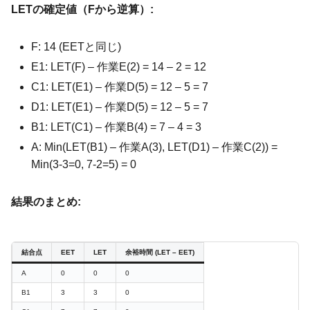
LETの確定値（Fから逆算）:
F: 14 (EETと同じ)
E1: LET(F) – 作業E(2) = 14 – 2 = 12
C1: LET(E1) – 作業D(5) = 12 – 5 = 7
D1: LET(E1) – 作業D(5) = 12 – 5 = 7
B1: LET(C1) – 作業B(4) = 7 – 4 = 3
A: Min(LET(B1) – 作業A(3), LET(D1) – 作業C(2)) =
Min(3-3=0, 7-2=5) = 0
結果のまとめ:
結合点
EET
LET
余裕時間 (LET – EET)
A
0
0
0
B1
3
3
0