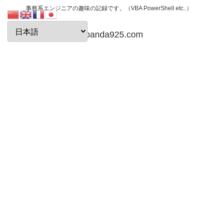
事務系エンジニアの趣味の記録です。（VBA PowerShell etc..）
papanda925.com