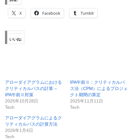
X
Facebook
Tumblr
いいね:
アローダイアグラムにおける
IPA午前Ⅱ：クリティカルパ
クリティカルパスの計算 –
ス法（CPM）によるプロジェ
IPA午前Ⅱ対策
クト期間の算定
2025年10月28日
2025年11月11日
Tech
Tech
アローダイアグラムによるク
リティカルパスの計算方法
2026年1月4日
Tech