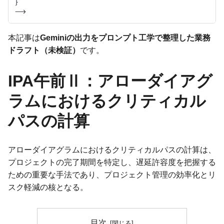
}

本記事は
Geminiの出力をプロンプト工学で整理した業務
ドラフト（未検証）
です。
IPA午前Ⅱ：アローダイアグ
ラムにおけるクリティカル
パスの計算
アローダイアグラムにおけるクリティカルパスの計算は、
プロジェクトの完了期間を特定し、遅延許容度を把握する
ための重要な手法であり、プロジェクト管理の効率化とリ
スク軽減の核となる。
目次