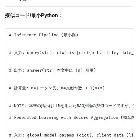
擬似コード/最小Python
：
# Inference Pipeline (最小例)

# 入力: query(str), ctx(list[dict(url, title, date_jst
# 出力: answer(str; 本文中に [n] 引用)

# 計算量: n=トークン長, m=文献件数 → O(n*m)

# NOTE: 本来の指示はLLMを用いたRAG推論の擬似コードですが
# Federated Learning with Secure Aggregation (概念
# 入力: global_model_params (dict), client_data (list[