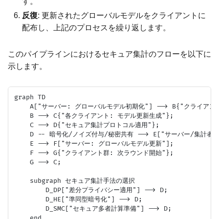
す。
反復
: 更新されたグローバルモデルをクライアントに
配布し、上記のプロセスを繰り返します。
このパイプラインにおけるセキュア集計のフローを以下に
示します。
graph TD

    A["サーバー: グローバルモデル初期化"] --> B{"クライアント
    B --> C{"各クライアント: モデル更新生成"};

    C --> D{"セキュア集計プロトコル適用"};

    D -- 暗号化/ノイズ付与/秘密共有 --> E["サーバー/集計者群
    E --> F["サーバー: グローバルモデル更新"];

    F --> G{"クライアント群: 次ラウンド開始"};

    G --> C;

    subgraph セキュア集計手法の選択

        D_DP["差分プライバシー適用"] --> D;

        D_HE["準同型暗号化"] --> D;

        D_SMC["セキュア多者計算準備"] --> D;
