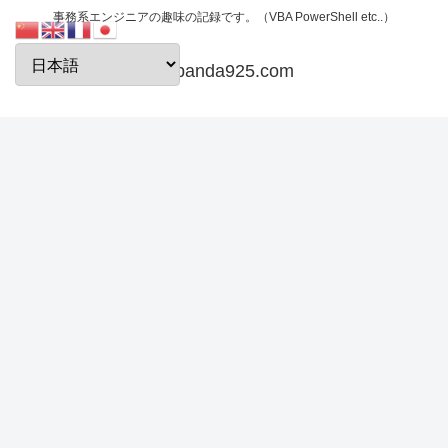
事務系エンジニアの趣味の記録です。（VBA PowerShell etc..）
papanda925.com