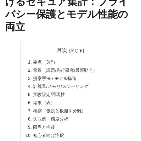
けるセキュア集計：プライ
バシー保護とモデル性能の
両立
目次
要点（3行）
背景（課題/先行研究/最新動向）
提案手法 / モデル構造
計算量/メモリ/スケーリング
実験設定/再現性
結果（表）
考察（仮説と根拠を分離）
失敗例・感度分析
限界と今後
初心者向け注釈