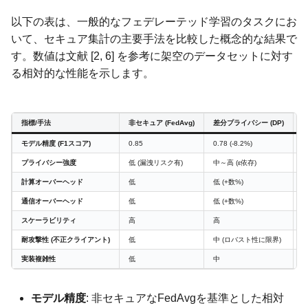
以下の表は、一般的なフェデレーテッド学習のタスクにお
いて、セキュア集計の主要手法を比較した概念的な結果で
す。数値は文献 [2, 6] を参考に架空のデータセットに対す
る相対的な性能を示します。
指標/手法
非セキュア (FedAvg)
差分プライバシー (DP)
準
モデル精度 (F1スコア)
0.85
0.78 (-8.2%)
0
プライバシー強度
低 (漏洩リスク有)
中～高 (ε依存)
計算オーバーヘッド
低
低 (+数%)
高
通信オーバーヘッド
低
低 (+数%)
中
スケーラビリティ
高
高
耐攻撃性 (不正クライアント)
低
中 (ロバスト性に限界)
実装複雑性
低
中
モデル精度
: 非セキュアなFedAvgを基準とした相対