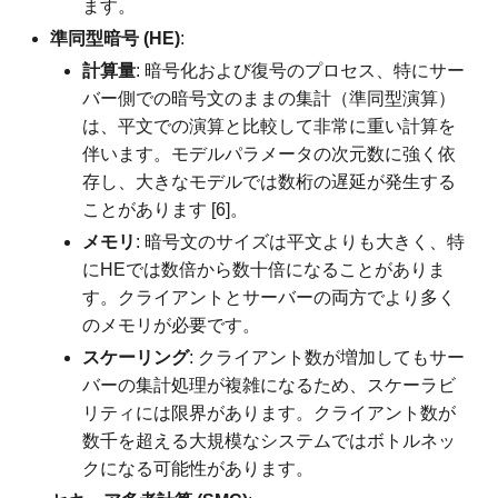
ます。
準同型暗号 (HE)
:
計算量
: 暗号化および復号のプロセス、特にサー
バー側での暗号文のままの集計（準同型演算）
は、平文での演算と比較して非常に重い計算を
伴います。モデルパラメータの次元数に強く依
存し、大きなモデルでは数桁の遅延が発生する
ことがあります [6]。
メモリ
: 暗号文のサイズは平文よりも大きく、特
にHEでは数倍から数十倍になることがありま
す。クライアントとサーバーの両方でより多く
のメモリが必要です。
スケーリング
: クライアント数が増加してもサー
バーの集計処理が複雑になるため、スケーラビ
リティには限界があります。クライアント数が
数千を超える大規模なシステムではボトルネッ
クになる可能性があります。