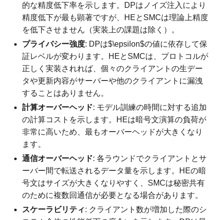
的な精度低下率を示します。DPはノイズ注入により
精度低下が最も顕著ですが、HEとSMCは理論上精度
を低下させません（実装上の課題は除く）。
プライバシー強度
: DPは$\epsilon$の値に依存して保
証レベルが変わります。HEとSMCは、プロトコルが
正しく実装されれば、個々のクライアントの生デー
タや更新内容がサーバーや他のクライアントに漏洩
することはありません。
計算オーバーヘッド
: モデル訓練の時間に対する追加
の計算コストを示します。HEは暗号文演算の負荷が
非常に高いため、最もオーバーヘッドが大きくなり
ます。
通信オーバーヘッド
: 各ラウンドでクライアントとサ
ーバー間で転送されるデータ量を示します。HEの暗
号文はサイズが大きくなりやすく、SMCは秘密共有
のために複数回通信が必要となる場合があります。
スケーラビリティ
: クライアント数が増加した際のシ