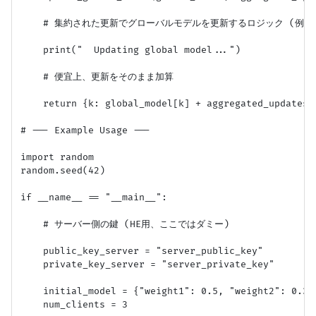
    # 集約された更新でグローバルモデルを更新するロジック (例: Fe
    print("  Updating global model...")

    # 便宜上、更新をそのまま加算

    return {k: global_model[k] + aggregated_updates[
# --- Example Usage ---

import random

random.seed(42)

if __name__ == "__main__":

    # サーバー側の鍵 (HE用、ここではダミー)

    public_key_server = "server_public_key"

    private_key_server = "server_private_key"

    initial_model = {"weight1": 0.5, "weight2": 0.3}

    num_clients = 3
