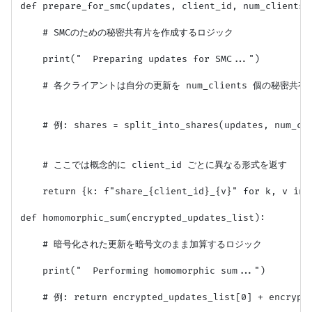
def prepare_for_smc(updates, client_id, num_clients):
    # SMCのための秘密共有片を作成するロジック

    print("  Preparing updates for SMC...")

    # 各クライアントは自分の更新を num_clients 個の秘密共有
    # 例: shares = split_into_shares(updates, num_cli
    # ここでは概念的に client_id ごとに異なる形式を返す

    return {k: f"share_{client_id}_{v}" for k, v in u
def homomorphic_sum(encrypted_updates_list):

    # 暗号化された更新を暗号文のまま加算するロジック

    print("  Performing homomorphic sum...")

    # 例: return encrypted_updates_list[0] + encrypte