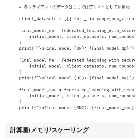
    # 各クライアントのデータはここでは空リストとして抽象化

    client_datasets = [[] for _ in range(num_clients)
    final_model_dp = federated_learning_with_secure_a
        initial_model, client_datasets, num_rounds=2,
    )

    print(f"\nFinal model (DP): {final_model_dp}")

    final_model_he = federated_learning_with_secure_a
        initial_model, client_datasets, num_rounds=2,
    )

    print(f"\nFinal model (HE): {final_model_he}")

    final_model_smc = federated_learning_with_secure_
        initial_model, client_datasets, num_rounds=2,
    )

計算量/メモリ/スケーリング