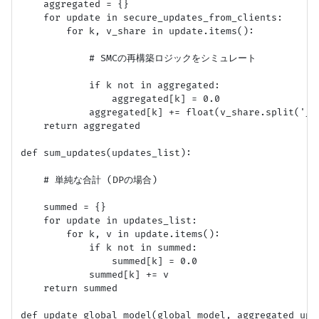
    aggregated = {}

    for update in secure_updates_from_clients:

        for k, v_share in update.items():

            # SMCの再構築ロジックをシミュレート

            if k not in aggregated:

                aggregated[k] = 0.0

            aggregated[k] += float(v_share.split('
    return aggregated

def sum_updates(updates_list):

    # 単純な合計 (DPの場合)

    summed = {}

    for update in updates_list:

        for k, v in update.items():

            if k not in summed:

                summed[k] = 0.0

            summed[k] += v

    return summed

def update_global_model(global_model, aggregated_upda