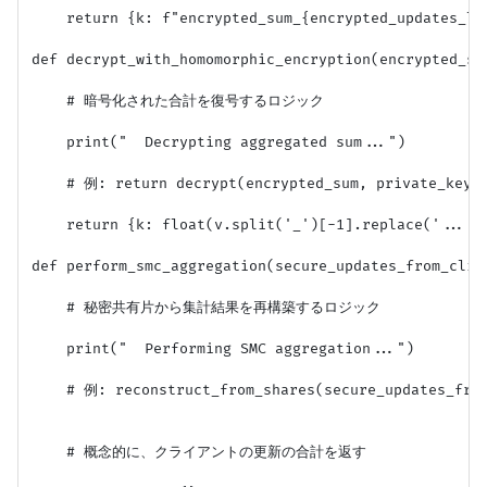
    return {k: f"encrypted_sum_{encrypted_updates_li
def decrypt_with_homomorphic_encryption(encrypted_sum
    # 暗号化された合計を復号するロジック

    print("  Decrypting aggregated sum...")

    # 例: return decrypt(encrypted_sum, private_key)

    return {k: float(v.split('_')[-1].replace('...'
def perform_smc_aggregation(secure_updates_from_clien
    # 秘密共有片から集計結果を再構築するロジック

    print("  Performing SMC aggregation...")

    # 例: reconstruct_from_shares(secure_updates_from
    # 概念的に、クライアントの更新の合計を返す
