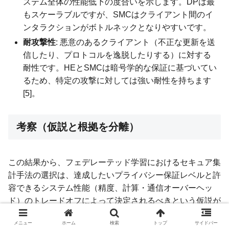
ステム全体の性能低下の度合いを示します。DPは最
もスケーラブルですが、SMCはクライアント間のイ
ンタラクションがボトルネックとなりやすいです。
耐攻撃性
: 悪意のあるクライアント（不正な更新を送
信したり、プロトコルを逸脱したりする）に対する
耐性です。HEとSMCは暗号学的な保証に基づいてい
るため、特定の攻撃に対しては強い耐性を持ちます
[5]。
考察（仮説と根拠を分離）
この結果から、フェデレーテッド学習におけるセキュア集
計手法の選択は、達成したいプライバシー保証レベルと許
容できるシステム性能（精度、計算・通信オーバーヘッ
ド）のトレードオフによって決定されるべきという仮説が
導き出されます。
メニュー
ホーム
検索
トップ
サイドバー