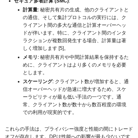
セキュア多者計算 (SMC)
:
計算量
: 秘密共有片の生成、他のクライアントと
の通信、そして集計プロトコルの実行には、ク
ライアント間の多大な通信と計算オーバーヘッ
ドが伴います。特に、クライアント間のインタ
ラクションが複数回発生する場合、計算量は著
しく増加します [5]。
メモリ
: 秘密共有片や中間計算結果を保持するた
めに、クライアントはより多くのメモリを必要
とします。
スケーリング
: クライアント数が増加すると、通
信オーバーヘッドが急速に増大するため、スケ
ーラビリティが最も低い手法の一つです。通
常、クライアント数が数十から数百程度の環境
での利用が現実的です。
これらの手法は、プライバシー強度と性能の間にトレード
オフが存在します。DPは性能への影響が最も少ないです