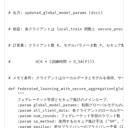
# 出力: updated_global_model_params (dict)

# 前提: 各クライアントは local_train 関数と secure_proces
# 計算量: クライアント数 K, モデルパラメータ数 P, セキュア集計
#           O(K * (訓練時間 + O_SA(P)))

# メモリ条件: クライアントはローカルデータとモデルを保持。サー
def federated_learning_with_secure_aggregation(globa
    """

    フェデレーテッド学習とセキュア集計のメインループ。

    :param global_model_params: 初期グローバルモデルのパ
    :param all_client_data: 各クライアントのローカルデ
    :param num_rounds: フェデレーテッド学習のラウンド数

    :param sa_method: 使用するセキュア集計手法 ("DP", "HE"
    :param epsilon: 差分プライバシーのプライバシー予算 (DP