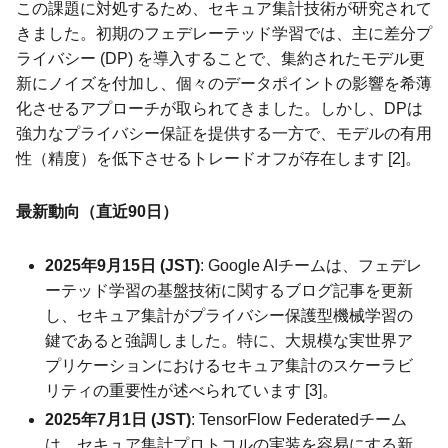
この課題に対処するため、セキュア集計技術が研究されて
きました。初期のフェデレーテッド学習では、主に差分プ
ライバシー (DP) を導入することで、集約されたモデル更
新にノイズを付加し、個々のデータポイントの影響を希薄
化させるアプローチが取られてきました。しかし、DPは
強力なプライバシー保証を提供する一方で、モデルの有用
性（精度）を低下させるトレードオフが存在します [2]。
最新動向（直近90日）
2025年9月15日 (JST)
: Google AIチームは、フェデレ
ーテッド学習の基盤技術に関するブログ記事を更新
し、セキュア集計がプライバシー保護型機械学習の
鍵であると強調しました。特に、大規模な実世界ア
プリケーションにおけるセキュア集計のスケーラビ
リティの重要性が述べられています [3]。
2025年7月1日 (JST)
: TensorFlow Federatedチーム
は、セキュア集計プロトコルの実装を容易にする新