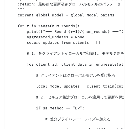
    :return: 最終的な更新済みグローバルモデルのパラメータ

    """

    current_global_model = global_model_params

    for r in range(num_rounds):

        print(f"--- Round {r+1}/{num_rounds} ---")

        aggregated_updates = None

        secure_updates_from_clients = []

        # 1. 各クライアントがローカルで訓練し、モデル更新を生成
        for client_id, client_data in enumerate(all_c
            # クライアントはグローバルモデルを受け取る

            local_model_updates = client_train(curren
            # 2. セキュア集計プロトコルを適用して更新を保護

            if sa_method == "DP":

                # 差分プライバシー: ノイズを加える
