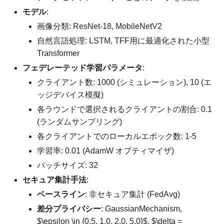
モデル
:
画像分類: ResNet-18, MobileNetV2
自然言語処理: LSTM, TFF用に最適化された小型
Transformer
フェデレーテッド学習パラメータ
:
クライアント数: 1000 (シミュレーション), 10 (エ
ッジデバイス模擬)
各ラウンドで選択されるクライアントの割合: 0.1
(ランダムサンプリング)
各クライアントでのローカルエポック数: 1-5
学習率: 0.01 (AdamW オプティマイザ)
バッチサイズ: 32
セキュア集計手法
:
ベースライン
: 非セキュア集計 (FedAvg)
差分プライバシー
: GaussianMechanism,
$\epsilon \in {0.5, 1.0, 2.0, 5.0}$, $\delta =