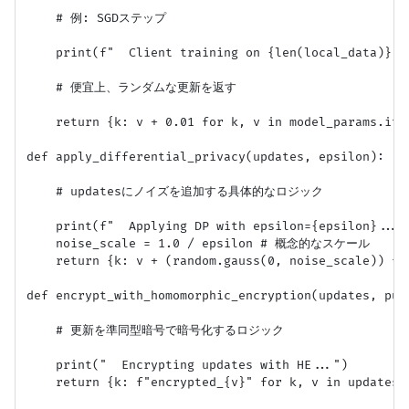
    # 例: SGDステップ

    print(f"  Client training on {len(local_data)} sa
    # 便宜上、ランダムな更新を返す

    return {k: v + 0.01 for k, v in model_params.item
def apply_differential_privacy(updates, epsilon):

    # updatesにノイズを追加する具体的なロジック

    print(f"  Applying DP with epsilon={epsilon}...")
    noise_scale = 1.0 / epsilon # 概念的なスケール

    return {k: v + (random.gauss(0, noise_scale)) for
def encrypt_with_homomorphic_encryption(updates, publ
    # 更新を準同型暗号で暗号化するロジック

    print("  Encrypting updates with HE...")

    return {k: f"encrypted_{v}" for k, v in update