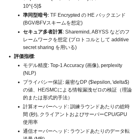
10^{-5}$
準同型暗号
: TF Encrypted の HE バックエンド
(BGV/BFVスキームを想定)
セキュア多者計算
: Sharemind, ABYSS などのフ
レームワークを想定 (プロトコルとして additive
secret sharing を用いる)
評価指標
:
モデル精度: Top-1 Accuracy (画像), perplexity
(NLP)
プライバシー保証: 厳密なDP ($\epsilon, \delta$)
の値、HE/SMCによる情報漏洩ゼロの検証（理論
的または形式的手法）
計算オーバーヘッド: 訓練ラウンドあたりの総時
間 (秒), クライアントおよびサーバーCPU/GPU
使用率
通信オーバーヘッド: ラウンドあたりのデータ転
送量 (MB)