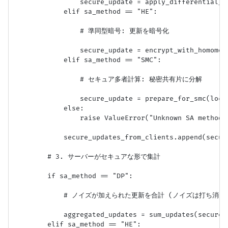
                secure_update = apply_differential_p
            elif sa_method == "HE":

                # 準同型暗号: 更新を暗号化

                secure_update = encrypt_with_homomor
            elif sa_method == "SMC":

                # セキュア多者計算: 秘密共有片に分解

                secure_update = prepare_for_smc(loca
            else:

                raise ValueError("Unknown SA method")
            secure_updates_from_clients.append(secure
        # 3. サーバーがセキュアな形で集計

        if sa_method == "DP":

            # ノイズが加えられた更新を合計 (ノイズは打ち消
            aggregated_updates = sum_updates(secure_u
        elif sa_method == "HE":
