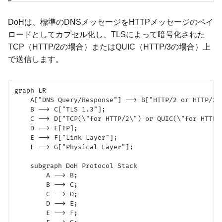
DoHは、標準のDNSメッセージをHTTPメッセージのペイ
ロードとしてカプセル化し、TLSによって暗号化された
TCP（HTTP/2の場合）またはQUIC（HTTP/3の場合）上
で送信します。
graph LR

    A["DNS Query/Response"] --> B["HTTP/2 or HTTP/3"]
    B --> C["TLS 1.3"];

    C --> D["TCP(\"for HTTP/2\") or QUIC(\"for HTTP/3
    D --> E[IP];

    E --> F["Link Layer"];

    F --> G["Physical Layer"];

    subgraph DoH Protocol Stack

        A --> B;

        B --> C;

        C --> D;

        D --> E;

        E --> F;
