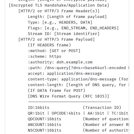
[Encrypted TLS Handshake/Application Data]

    [HTTP/2 or HTTP/3 Frame Header(s)]

        Length: [Length of frame payload]

        Type: [e.g., HEADERS, DATA]

        Flags: [e.g., END_STREAM, END_HEADERS]

        Stream ID: [Stream identifier]

    [HTTP/2 or HTTP/3 Frame Payload]

        (If HEADERS frame)

        :method: [GET or POST]

        :scheme: https

        :authority: doh.example.com

        :path: /dns-query[?dns=<base64url-encoded DNS
        accept: application/dns-message

        content-type: application/dns-message (for PO
        content-length: [length of DNS query, for POS
        (If DATA frame for POST)

        [DNS Wire Format Query (RFC 1035)]

        -----------------------------------

        ID:16bits              (Transaction ID)

        QR:1bit | OPCODE:4bits | AA:1bit | TC:1bit |
        QDCOUNT:16bits         (Number of questions)

        ANCOUNT:16bits         (Number of answer RRs)
        NSCOUNT:16bits         (Number of authority R