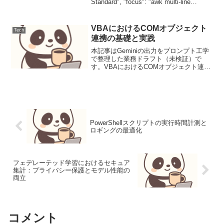
Standard", "focus": "awk multi-line
processing, syst...
VBAにおけるCOMオブジェクト
Tech
連携の基礎と実践
本記事はGeminiの出力をプロンプト工学
で整理した業務ドラフト（未検証）で
す。VBAにおけるCOMオブジェクト連携
の基礎と実践背景と要件VBA（Visual
Basic for Applications）は、Microsoft
Offic...
PowerShellスクリプトの実行時間計測と
ロギングの最適化
フェデレーテッド学習におけるセキュア
集計：プライバシー保護とモデル性能の
両立
コメント