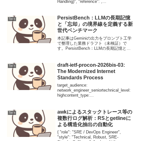
Handling)", "reference": ,
"engineer_level":...
PersistBench：LLMの長期記憶
Tech
と「忘却」の境界線を定義する新
世代ベンチマーク
本記事はGeminiの出力をプロンプト工学
で整理した業務ドラフト（未検証）で
す。PersistBench：LLMの長期記憶と
「忘却」の境界線を定義する新世代ベン
チマーク【要点サマリ】大規模言語モデ
ルの長期コンテキストにおける情報の保
draft-ietf-procon-2026bis-03:
Tech
持・忘却...
The Modernized Internet
Standards Process
target_audience:
network_engineer_seniortechnical_level:
highcontent_type:
technical_specification_analysispriority:
pro...
awkによるスタックトレース等の
Tech
複数行ログ解析：RSとgetlineに
よる構造化抽出の自動化
{ "role": "SRE / DevOps Engineer",
"style": "Technical, Robust, SRE-