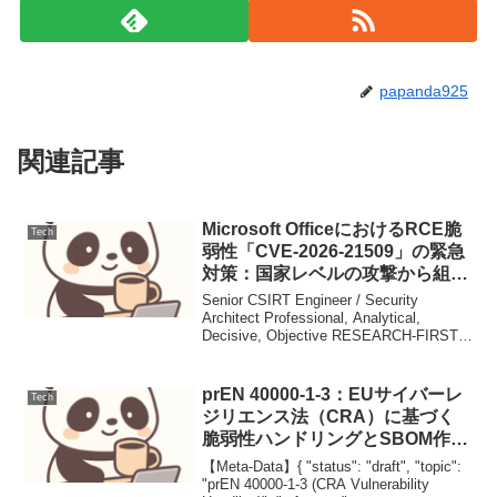
papanda925
関連記事
Microsoft OfficeにおけるRCE脆
Tech
弱性「CVE-2026-21509」の緊急
対策：国家レベルの攻撃から組織
を守る指針
Senior CSIRT Engineer / Security
Architect Professional, Analytical,
Decisive, Objective RESEARCH-FIRST,
PLAN-DRIVEN Met...
prEN 40000-1-3：EUサイバーレ
Tech
ジリエンス法（CRA）に基づく
脆弱性ハンドリングとSBOM作成
の水平規格
【Meta-Data】{ "status": "draft", "topic":
"prEN 40000-1-3 (CRA Vulnerability