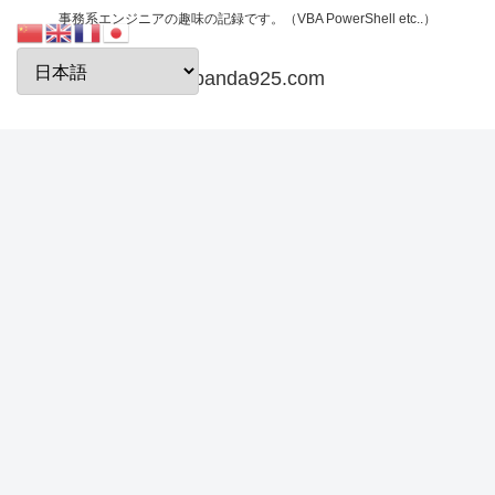
事務系エンジニアの趣味の記録です。（VBA PowerShell etc..）
papanda925.com