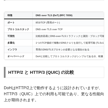
特徴
DNS over TLS (DoT) (RFC 7858)
ポート
853/TCP (専用ポート)
プロトコルスタック
DNS over TLS over TCP
可視性
比較的容易にDNS-over-TLSトラフィックと識別・ブロック可能
多重化
1つのTCP接続で複数のDNSクエリを並行して処理可能 (TLSv1.3 Sessi
インフラ
専用のDNS/TLSプロキシが必要となる場合がある
オーバーヘッド
DoHと比較してプロトコルスタックがシンプルである分、軽量
HTTP/2 と HTTP/3 (QUIC) の比較
DoHはHTTP/2上で動作するように設計されていますが、
HTTP/3（QUIC）上での利用も可能であり、更なる性能向
上が期待されます。