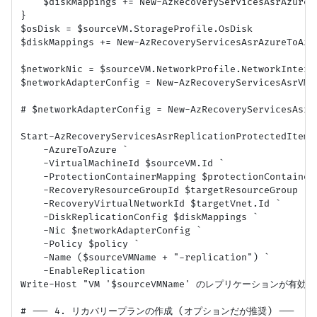
    $diskMappings += New-AzRecoveryServicesAsrAzureT
}

$osDisk = $sourceVM.StorageProfile.OsDisk

$diskMappings += New-AzRecoveryServicesAsrAzureToAzu
$networkNic = $sourceVM.NetworkProfile.NetworkInterfa
$networkAdapterConfig = New-AzRecoveryServicesAsrVMN
# $networkAdapterConfig = New-AzRecoveryServicesAsr
Start-AzRecoveryServicesAsrReplicationProtectedItem `
    -AzureToAzure `

    -VirtualMachineId $sourceVM.Id `

    -ProtectionContainerMapping $protectionContainerM
    -RecoveryResourceGroupId $targetResourceGroup `

    -RecoveryVirtualNetworkId $targetVnet.Id `

    -DiskReplicationConfig $diskMappings `

    -Nic $networkAdapterConfig `

    -Policy $policy `

    -Name ($sourceVMName + "-replication") `

    -EnableReplication

Write-Host "VM '$sourceVMName' のレプリケーショ
# --- 4. リカバリープランの作成 (オプションだが推奨) ---
