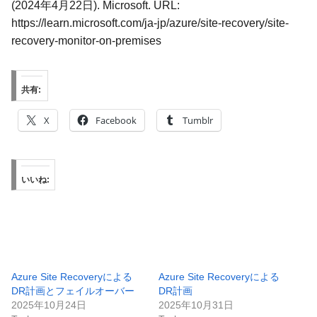
(2024年4月22日). Microsoft. URL:
https://learn.microsoft.com/ja-jp/azure/site-recovery/site-
recovery-monitor-on-premises
共有:
X
Facebook
Tumblr
いいね:
Azure Site Recoveryによる
Azure Site Recoveryによる
DR計画とフェイルオーバー
DR計画
2025年10月24日
2025年10月31日