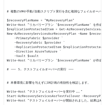
# 複数のVMや手動/自動スクリプト実行を含む複雑なフェイルオーバー
$recoveryPlanName = "MyRecoveryPlan"

Write-Host "リカバリープラン '$recoveryPlanName' を作成中.
$replicationProtectedItem = Get-AzRecoveryServicesAs
New-AzRecoveryServicesAsrRecoveryPlan -Name $recovery
    -PrimaryFabric $provider `

    -RecoveryFabric $provider `

    -ReplicationProtectedItem $replicationProtectedIt
    -Direction AzureToAzure `

    -Vault $vault

Write-Host "リカバリープラン '$recoveryPlanName' が作成
# --- 5. テストフェイルオーバーの実行 ---

# 本番環境に影響を与えずにDR計画の有効性を検証します。

Write-Host "テストフェイルオーバーを実行中..."

Start-AzRecoveryServicesAsrTestFailover -RecoveryPla
Write-Host "テストフェイルオーバーが開始されました。結果はAz