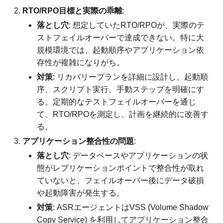
RTO/RPO目標と実際の乖離
:
落とし穴
: 想定していたRTO/RPOが、実際のテ
ストフェイルオーバーで達成できない。特に大
規模環境では、起動順序やアプリケーション依
存性が複雑になりがち。
対策
: リカバリープランを詳細に設計し、起動順
序、スクリプト実行、手動ステップを明確にす
る。定期的なテストフェイルオーバーを通じ
て、RTO/RPOを測定し、計画を継続的に改善す
る。
アプリケーション整合性の問題
:
落とし穴
: データベースやアプリケーションの状
態がレプリケーションポイントで整合性が取れ
ていないと、フェイルオーバー後にデータ破損
や起動障害が発生する。
対策
: ASRエージェントはVSS (Volume Shadow
Copy Service) を利用してアプリケーション整合