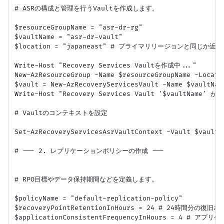
# ASRの構成と管理を行うVaultを作成します。

$resourceGroupName = "asr-dr-rg"

$vaultName = "asr-dr-vault"

$location = "japaneast" # プライマリリージョンと同じか近
Write-Host "Recovery Services Vaultを作成中..."

New-AzResourceGroup -Name $resourceGroupName -Locatio
$vault = New-AzRecoveryServicesVault -Name $vaultNam
Write-Host "Recovery Services Vault '$vaultName'
# Vaultのコンテキストを設定

Set-AzRecoveryServicesAsrVaultContext -Vault $vault

# --- 2. レプリケーションポリシーの作成 ---

# RPO目標やデータ保持期間などを定義します。

$policyName = "default-replication-policy"

$recoveryPointRetentionInHours = 24 # 24時間分の復旧
$applicationConsistentFrequencyInHours = 4 #