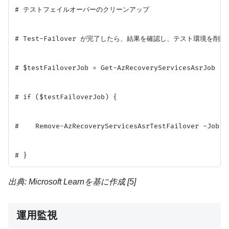
# テストフェイルオーバーのクリーンアップ

# Test-Failover が完了したら、結果を確認し、テスト環境を削
# $testFailoverJob = Get-AzRecoveryServicesAsrJob | 
# if ($testFailoverJob) {

#    Remove-AzRecoveryServicesAsrTestFailover -Job $t
出典: Microsoft Learnを基に作成 [5]
運用監視