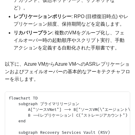
アカウント、仮想ネットワーク、サブネットな
ど）。
レプリケーションポリシー
: RPO (目標復旧時点) やレ
プリケーション頻度、保持期間などを定義します。
リカバリープラン
: 複数のVMをグループ化し、フェ
イルオーバー時の起動順序やスクリプト実行、手動
アクションを定義する自動化された手順書です。
以下に、Azure VMからAzure VMへのASRレプリケーショ
ンおよびフェイルオーバーの基本的なアーキテクチャフロ
ーを示します。
flowchart TD

    subgraph プライマリリージョン

        A["ソースVNet"] --> B["ソースVM(\"エージェント\")"
        B --|レプリケーション| C("ストレージアカウント")

    end

    subgraph Recovery Services Vault (RSV)
