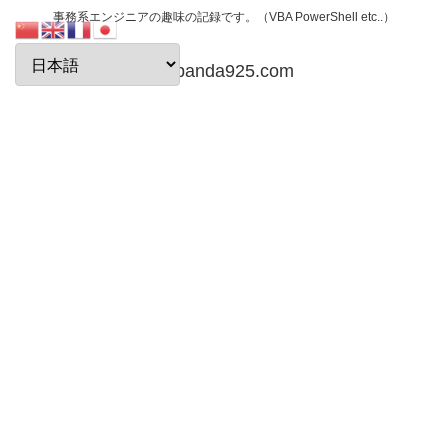
事務系エンジニアの趣味の記録です。（VBA PowerShell etc..）
papanda925.com