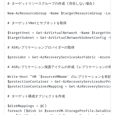
# ターゲットリソースグループの作成 (存在しない場合)

New-AzResourceGroup -Name $targetResourceGroup -Loca
# ターゲットVNetとサブネットを取得

$targetVnet = Get-AzVirtualNetwork -Name $targetVnet
$targetSubnet = Get-AzVirtualNetworkSubnetConfig -Na
# ASRレプリケーションプロバイダーの取得

$provider = Get-AzRecoveryServicesAsrFabric -Azure | 
# ASRレプリケーション保護アイテムの作成 (レプリケーションの有効化
Write-Host "VM '$sourceVMName' のレプリケーションを有効化中
$protectionContainer = Get-AzRecoveryServicesAsrProt
$protectionContainerMapping = Get-AzRecoveryServices
# ターゲット構成オブジェクトを作成

$diskMappings = @()

foreach ($disk in $sourceVM.StorageProfile.DataDisks)