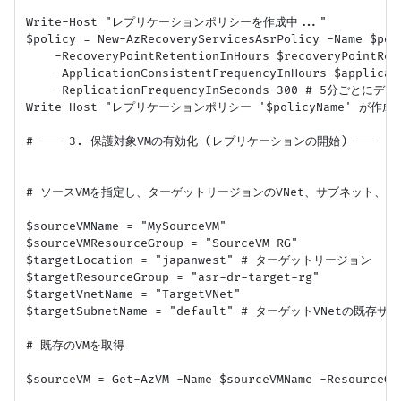
Write-Host "レプリケーションポリシーを作成中..."

$policy = New-AzRecoveryServicesAsrPolicy -Name $poli
    -RecoveryPointRetentionInHours $recoveryPointRete
    -ApplicationConsistentFrequencyInHours $applicati
    -ReplicationFrequencyInSeconds 300 # 5分ごと
Write-Host "レプリケーションポリシー '$policyName' が作成
# --- 3. 保護対象VMの有効化 (レプリケーションの開始) ---

# ソースVMを指定し、ターゲットリージョンのVNet、サブネット、
$sourceVMName = "MySourceVM"

$sourceVMResourceGroup = "SourceVM-RG"

$targetLocation = "japanwest" # ターゲットリージョン

$targetResourceGroup = "asr-dr-target-rg"

$targetVnetName = "TargetVNet"

$targetSubnetName = "default" # ターゲットVNetの既存サ
# 既存のVMを取得

$sourceVM = Get-AzVM -Name $sourceVMName -ResourceGro