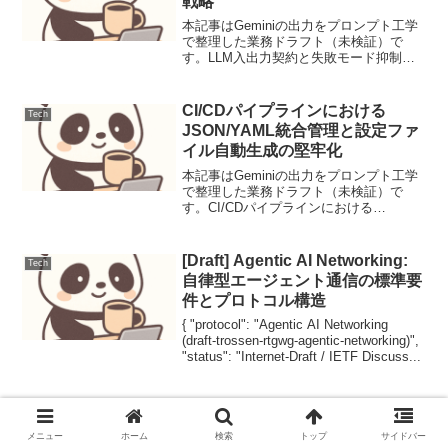
戦略
本記事はGeminiの出力をプロンプト工学
で整理した業務ドラフト（未検証）で
す。LLM入出力契約と失敗モード抑制：
堅牢なプロンプト設計と評価戦略大規模
言語モデル（LLM）の応用が拡大するに
つれて、その出力の信頼性と一貫性がア
CI/CDパイプラインにおける
Tech
プリケーションの...
JSON/YAML統合管理と設定ファ
イル自動生成の堅牢化
本記事はGeminiの出力をプロンプト工学
で整理した業務ドラフト（未検証）で
す。CI/CDパイプラインにおける
JSON/YAML統合管理と設定ファイル自動
生成の堅牢化【導入と前提】外部APIから
取得したJSONメタデータを、Kubernet...
[Draft] Agentic AI Networking:
Tech
自律型エージェント通信の標準要
件とプロトコル構造
{ "protocol": "Agentic AI Networking
(draft-trossen-rtgwg-agentic-networking)",
"status": "Internet-Draft / IETF Discuss...
RAGシステム性能評価と改善：
Tech
プロンプト設計と自動評価戦略
メニュー
ホーム
検索
トップ
サイドバー