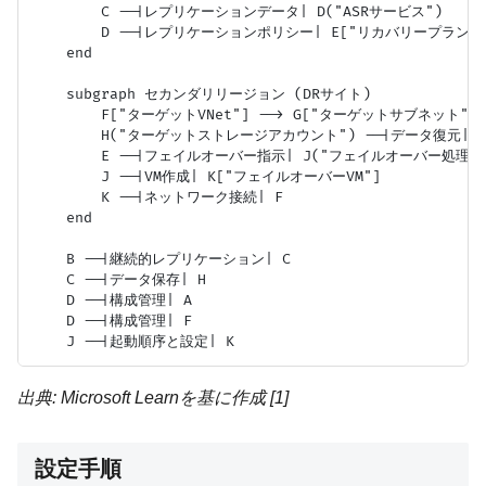
        C --|レプリケーションデータ| D("ASRサービス")

        D --|レプリケーションポリシー| E["リカバリープラン"]
    end

    subgraph セカンダリリージョン (DRサイト)

        F["ターゲットVNet"] --> G["ターゲットサブネット"]

        H("ターゲットストレージアカウント") --|データ復元| 
        E --|フェイルオーバー指示| J("フェイルオーバー処理")
        J --|VM作成| K["フェイルオーバーVM"]

        K --|ネットワーク接続| F

    end

    B --|継続的レプリケーション| C

    C --|データ保存| H

    D --|構成管理| A

    D --|構成管理| F

出典: Microsoft Learnを基に作成 [1]
設定手順