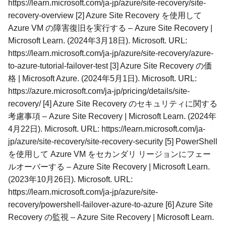
https://learn.microsoft.com/ja-jp/azure/site-recovery/site-
recovery-overview [2] Azure Site Recovery を使用して
Azure VM の障害復旧を実行する – Azure Site Recovery |
Microsoft Learn. (2024年3月18日). Microsoft. URL:
https://learn.microsoft.com/ja-jp/azure/site-recovery/azure-
to-azure-tutorial-failover-test [3] Azure Site Recovery の価
格 | Microsoft Azure. (2024年5月1日). Microsoft. URL:
https://azure.microsoft.com/ja-jp/pricing/details/site-
recovery/ [4] Azure Site Recovery のセキュリティに関する
考慮事項 – Azure Site Recovery | Microsoft Learn. (2024年
4月22日). Microsoft. URL: https://learn.microsoft.com/ja-
jp/azure/site-recovery/site-recovery-security [5] PowerShell
を使用して Azure VM をセカンダリ リージョンにフェー
ルオーバーする – Azure Site Recovery | Microsoft Learn.
(2023年10月26日). Microsoft. URL:
https://learn.microsoft.com/ja-jp/azure/site-
recovery/powershell-failover-azure-to-azure [6] Azure Site
Recovery の監視 – Azure Site Recovery | Microsoft Learn.