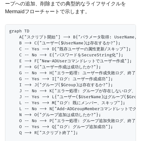
ープへの追加、削除までの典型的なライフサイクルを
Mermaidフローチャートで示します。
graph TD

    A["スクリプト開始"] --> B{"パラメータ取得: UserName, Pas
    B --> C{"ユーザー($UserName)は存在するか?"};

    C -- Yes --> D["既存ユーザーの属性更新/スキップ"];

    C -- No --> E{"パスワードをSecureString化"};

    E --> F["New-ADUserコマンドレットでユーザー作成"];

    F --> G{"ユーザー作成は成功したか?"};

    G -- No --> H["エラー処理: ユーザー作成失敗ログ、終了"];
    G -- Yes --> I["ログ: ユーザー作成成功"];

    I --> J{"グループ($Group)は存在するか?"};

    J -- No --> K["エラー処理: グループが存在しないログ、終了
    J -- Yes --> L{"ユーザー($UserName)はグループ($Gro
    L -- Yes --> M["ログ: 既にメンバー、スキップ"];

    L -- No --> N["Add-ADGroupMemberコマンドレットでグ
    N --> O{"グループ追加は成功したか?"};

    O -- No --> P["エラー処理: グループ追加失敗ログ、終了"];
    O -- Yes --> Q["ログ: グループ追加成功"];

    Q --> R["スクリプト終了"];
