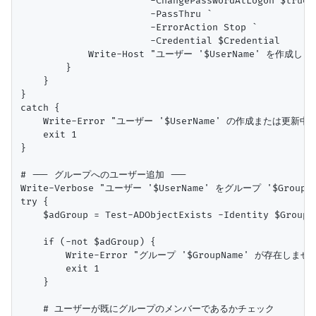
                       -ChangePasswordAtLogon $true `
                       -PassThru `

                       -ErrorAction Stop `

                       -Credential $Credential

            Write-Host "ユーザー '$UserName' を作成しました
        }

    }

}

catch {

    Write-Error "ユーザー '$UserName' の作成または更新中に
    exit 1

}

# --- グループへのユーザー追加 ---

Write-Verbose "ユーザー '$UserName' をグループ '$Group
try {

    $adGroup = Test-ADObjectExists -Identity $GroupN
    if (-not $adGroup) {

        Write-Error "グループ '$GroupName' が存在
        exit 1

    }

    # ユーザーが既にグループのメンバーであるかチェック
