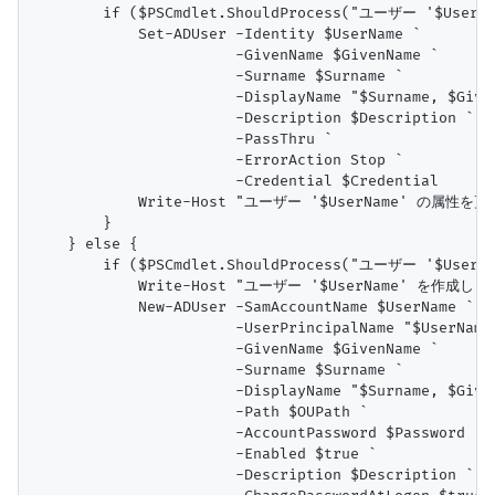
        if ($PSCmdlet.ShouldProcess("ユーザー '$UserNam
            Set-ADUser -Identity $UserName `

                       -GivenName $GivenName `

                       -Surname $Surname `

                       -DisplayName "$Surname, $Given
                       -Description $Description `

                       -PassThru `

                       -ErrorAction Stop `

                       -Credential $Credential

            Write-Host "ユーザー '$UserName' の属性を更新
        }

    } else {

        if ($PSCmdlet.ShouldProcess("ユーザー '$UserNam
            Write-Host "ユーザー '$UserName' を作成します.
            New-ADUser -SamAccountName $UserName `

                       -UserPrincipalName "$UserName@
                       -GivenName $GivenName `

                       -Surname $Surname `

                       -DisplayName "$Surname, $Given
                       -Path $OUPath `

                       -AccountPassword $Password `

                       -Enabled $true `

                       -Description $Description `
