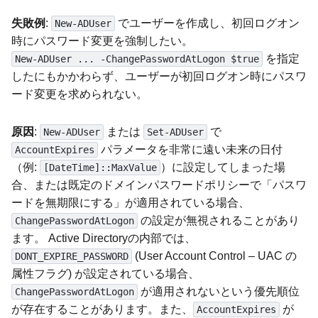
失敗例
:
でユーザーを作成し、初回ログオン
New-ADUser
時にパスワード変更を強制したい。
を指定
New-ADUser ... -ChangePasswordAtLogon $true
したにもかかわらず、ユーザーが初回ログオン時にパスワ
ード変更を求められない。
原因
:
または
で
New-ADUser
Set-ADUser
パラメータを非常に遠い未来の日付
AccountExpires
（例:
）に設定してしまった場
[DateTime]::MaxValue
合、または既定のドメインパスワードポリシーで「パスワ
ードを無期限にする」が適用されている場合、
の設定が無視されることがあり
ChangePasswordAtLogon
ます。 Active Directoryの内部では、
(User Account Control – UAC の
DONT_EXPIRE_PASSWORD
属性フラグ) が設定されている場合、
が適用されないという優先順位
ChangePasswordAtLogon
が存在することがあります。また、
が
AccountExpires