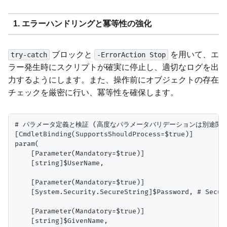
1. エラーハンドリングと冪等性の強化
ブロックと
を用いて、エ
try-catch
-ErrorAction Stop
ラー発生時にスクリプトが確実に停止し、適切なログを出
力するようにします。また、操作前にオブジェクトの存在
チェックを厳密に行い、冪等性を確保します。
# パラメータ定義と検証 (高度なパラメータバリデーションは別途関数
[CmdletBinding(SupportsShouldProcess=$true)]

param(

    [Parameter(Mandatory=$true)]

    [string]$UserName,

    [Parameter(Mandatory=$true)]

    [System.Security.SecureString]$Password, # S
    [Parameter(Mandatory=$true)]

    [string]$GivenName,
