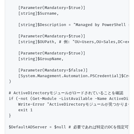
    [Parameter(Mandatory=$true)]

    [string]$Surname,

    [string]$Description = "Managed by PowerShell scr
    [Parameter(Mandatory=$true)]

    [string]$OUPath, # 例: "OU=Users,OU=Sales,DC=exam
    [Parameter(Mandatory=$true)]

    [string]$GroupName,

    [Parameter(Mandatory=$false)]

    [System.Management.Automation.PSCredential]$Crede
)

# ActiveDirectoryモジュールがロードされていることを確認

if (-not (Get-Module -ListAvailable -Name ActiveDirec
    Write-Error "ActiveDirectoryモジュールが見つ
    exit 1

}

$DefaultADServer = $null # 必要であれば特定のDCを指定可能 "-