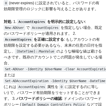
(never expires) に設定されていると、パスワードの有
0
効期限管理のロジックに影響を与えることがあります。
対処
: 1.
を明示的に設定しない
:
AccountExpires
で
を指定しない場合、既定
New-ADUser
AccountExpires
のパスワードポリシーが適用されます。 2.
を正確に設定する
: もしアカウントの有
AccountExpires
効期限を設定する必要があるなら、未来の任意の日付を指
定し、
のような極端な値は避ける
[DateTime]::MaxValue
べきです。既存のアカウントでこの問題が発生している場
合、
Set-ADUser -Identity $UserName -Clear AccountExpirati
または
Set-ADAccountExpiration -Identity $UserName -DateTime
(これは
属性を
に設定するのに等し
AccountExpires
0
い) で、パスワード有効期限をリセットすることができま
す。 3.
パスワードポリシーの確認
: ドメインのパスワード
ポリシー (
などで設
Default Domain Controllers Policy