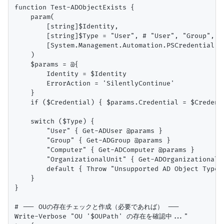
function Test-ADObjectExists {

    param(

        [string]$Identity,

        [string]$Type = "User", # "User", "Group", "C
        [System.Management.Automation.PSCredential]$C
    )

    $params = @{

        Identity = $Identity

        ErrorAction = 'SilentlyContinue'

    }

    if ($Credential) { $params.Credential = $Credenti
    switch ($Type) {

        "User" { Get-ADUser @params }

        "Group" { Get-ADGroup @params }

        "Computer" { Get-ADComputer @params }

        "OrganizationalUnit" { Get-ADOrganizationalUn
        default { Throw "Unsupported AD Object Type: 
    }

}

# --- OUの存在チェックと作成（必要であれば） ---

Write-Verbose "OU '$OUPath' の存在を確認中..."
