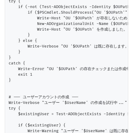
try {

    if (-not (Test-ADObjectExists -Identity $OUPath 
        if ($PSCmdlet.ShouldProcess("OU '$OUPath'", "
            Write-Host "OU '$OUPath' が存在しないため、作
            New-ADOrganizationalUnit -Name ($OUPath 
            Write-Host "OU '$OUPath' を作成しました。" -F
        }

    } else {

        Write-Verbose "OU '$OUPath' は既に存在します。"

    }

}

catch {

    Write-Error "OU '$OUPath' の存在チェックまたは作成中に
    exit 1

}

# --- ユーザーアカウントの作成 ---

Write-Verbose "ユーザー '$UserName' の作成を試行中..."

try {

    $existingUser = Test-ADObjectExists -Identity $U
    if ($existingUser) {

        Write-Warning "ユーザー '$UserName' は既に