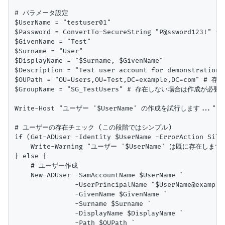
# パラメータ設定

$UserName = "testuser01"

$Password = ConvertTo-SecureString "P@ssword123!" -As
$GivenName = "Test"

$Surname = "User"

$DisplayName = "$Surname, $GivenName"

$Description = "Test user account for demonstration"

$OUPath = "OU=Users,OU=Test,DC=example,DC=com" 
$GroupName = "SG_TestUsers" # 存在しない場合は作成が必要

Write-Host "ユーザー '$UserName' の作成を試行します..."

# ユーザーの存在チェック (この段階ではシンプル)

if (Get-ADUser -Identity $UserName -ErrorAction Silen
    Write-Warning "ユーザー '$UserName' は既に存在し
} else {

    # ユーザー作成

    New-ADUser -SamAccountName $UserName `

               -UserPrincipalName "$UserName@example.
               -GivenName $GivenName `

               -Surname $Surname `

               -DisplayName $DisplayName `

               -Path $OUPath `
