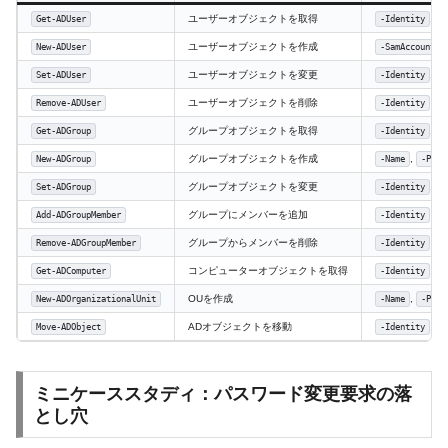
ユーザーオブジェクトを取得
,
Get-ADUser
-Identity
-
ユーザーオブジェクトを作成
New-ADUser
-SamAccountNa
ユーザーオブジェクトを変更
,
Set-ADUser
-Identity
-
ユーザーオブジェクトを削除
Remove-ADUser
-Identity
グループオブジェクトを取得
,
Get-ADGroup
-Identity
-
グループオブジェクトを作成
,
New-ADGroup
-Name
-Path
グループオブジェクトを変更
,
Set-ADGroup
-Identity
-
グループにメンバーを追加
(グ
Add-ADGroupMember
-Identity
グループからメンバーを削除
(グ
Remove-ADGroupMember
-Identity
コンピューターオブジェクトを取得
,
Get-ADComputer
-Identity
-
OUを作成
,
New-ADOrganizationalUnit
-Name
-Path
ADオブジェクトを移動
,
Move-ADObject
-Identity
-
ミニケーススタディ：パスワード変更要求の落
とし穴