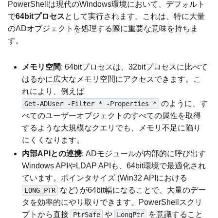
PowerShellは現代のWindows環境において、デフォルト
で
64bitプロセス
として実行されます。これは、特に大量
のADオブジェクトを処理する際に重要な意味を持ちま
す。
メモリ空間
: 64bitプロセスは、32bitプロセスに比べて
はるかに広大なメモリ空間にアクセスできます。こ
れにより、例えば
のように、す
Get-ADUser -Filter * -Properties *
べてのユーザーオブジェクトのすべての属性を取得
するような大規模なクエリでも、メモリ不足に陥り
にくくなります。
内部APIとの連携
: ADモジュールが内部的に呼び出す
Windows APIやLDAP APIも、64bit環境で最適化され
ています。ポインタサイズ (Win32 APIにおける
など) が64bit幅になることで、大量のデー
LONG_PTR
タを効率的にやり取りできます。PowerShellスクリ
プトから直接
や
を意識すること
PtrSafe
LongPtr